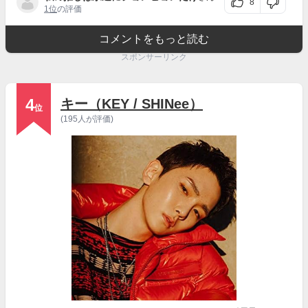
8
1位
の評価
コメントをもっと読む
スポンサーリンク
4
キー（KEY / SHINee）
位
(195人が評価)