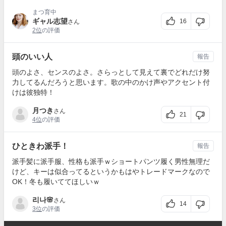
まつ育中
ギャル志望
16
さん
2位
の評価
頭のいい人
報告
頭のよさ、センスのよさ。さらっとして見えて裏でどれだけ努
力してるんだろうと思います。歌の中のかけ声やアクセント付
けは彼独特！
月つき
さん
21
4位
の評価
ひときわ派手！
報告
派手髪に派手服、性格も派手ｗショートパンツ履く男性無理だ
けど、キーは似合ってるというかもはやトレードマークなので
OK！冬も履いててほしいｗ
리나🌸
さん
14
3位
の評価