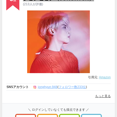
位
(213人が評価)
引用元:
Amazon
SNSアカウント
jonghyun.948
(
フォロワー数233位
)
もっと見る
＼ ログインしていなくても採点できます ／