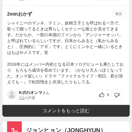
2minおかず
報告
シャイニーのマンネ、テミン。妖精王子とも呼ばれる一方で、
歌って踊ってるときは男らしくセクシーな面とか見せてきま
す。だからか、一部の本国のファンから「デンジャーオッパ」
と呼ばれているらしいですが、日本からみると（私からみる
と）、圧倒的に「アギ」です。とくにミンホと一緒にいるとき
はもはやメスです。笑
2016年にはメンバー内初となる日本ソロデビューも果たしてお
り、もろもろ成功を収めています。（かなり大人っぽくなって
た。オンマ寂しい）ドラマ『ファイナルライフ－明日、君が消
えても－』で松田翔太と共演したりもしてる。
Kポのオンマ
さん
9
1位
の評価
コメントをもっと読む
3
ジョンヒョン（JONGHYUN）