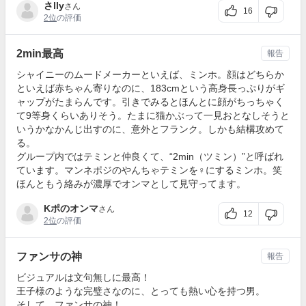
さlly
さん
16
2位
の評価
2min最高
報告
シャイニーのムードメーカーといえば、ミンホ。顔はどちらか
といえば赤ちゃん寄りなのに、183cmという高身長っぷりがギ
ャップがたまらんです。引きでみるとほんとに顔がちっちゃく
て9等身くらいありそう。たまに猫かぶって一見おとなしそうと
いうかなかんじ出すのに、意外とフランク。しかも結構攻めて
る。
グループ内ではテミンと仲良くて、“2min（ツミン）”と呼ばれ
ています。マンネポジのやんちゃテミンを♀にするミンホ。笑
ほんともう絡みが濃厚でオンマとして見守ってます。
Kポのオンマ
さん
12
2位
の評価
ファンサの神
報告
ビジュアルは文句無しに最高！
王子様のような完璧さなのに、とっても熱い心を持つ男。
そして、ファンサの神！