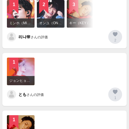
1
2
3
詳
細
ミンホ（MINHO）
オンユ（ONEW）
キー（KEY / SHINee）
を
見
리나🌸
る
さんの評価
2
1
詳
細
ジョンヒョン（JONGHYUN）
を
見
とも
る
さんの評価
1
1