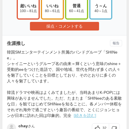
超いいね
いいね
普通
う～ん
100～81点
80～61点
60～41点
40～1点
採点・コメントする
生涯推し
報告
韓国SMエンターテインメント所属のバンドグループ「SHINe
e」。
シャイニーというグループ名の由来＝輝くという意味のshine＋
受動的eeをつけた造語で、国や地域、世代を問わず多くの人々
を魅了していくことを目標としており、そのとおりに多くの
人々を魅了しています。
韓流ドラマや映画はよくみてましたが、当時あまりK-POPには
興味がありませんでした。ただ、たまたま「SHINeeのある素敵
な日」を観てはじめてSHINeeを知ることに。各メンバー休暇を
それぞれ海外で過ごすという趣旨の番組で、とくにジョンヒョ
ンが日本に訪れた回は印象的。完全
[続きを読む]
chay
さん
32