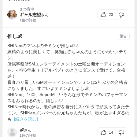
まつ育中
ギャル志望
23
さん
1位
の評価
推し👶
報告
SHINeeのマンネのテミンが推し👶♡
妖精のように美しくて、笑顔は赤ちゃんのようにかわいいテミ
ン。
所属事務所SMエンターテイメントの土曜公開オーディション
を、小学6年生（リアルバブ）のときにダンスで受けて、合格
👶！！
審査バリ厳しいSMオーディションでテミンは2年ぶりの合格者
になりました。すごいよテミンよしよし👶
SHINee、ソロ、SuperM、いろんな形でテミンのパフォーマン
スをみられるのが、嬉しい♡
SHINee時代から、歌の練習を自分にスパルタで頑張ってきたテ
ミン。SHINeeメンバーのお兄ちゃんたちが、歌が上手すぎるの
も
[続きを読む]
👶
さん
14
1位
の評価