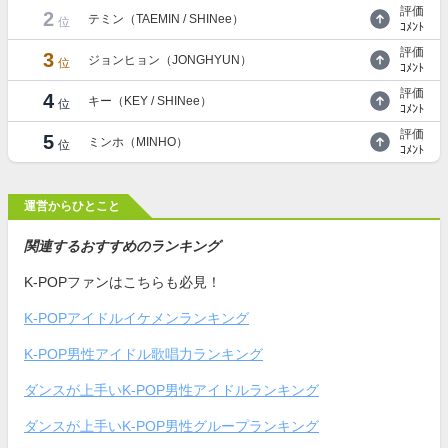
評価
2
テミン（TAEMIN / SHINee）
位
ｺﾒﾝﾄ
評価
3
ジョンヒョン（JONGHYUN）
位
ｺﾒﾝﾄ
評価
4
キー（KEY / SHINee）
位
ｺﾒﾝﾄ
評価
5
ミンホ（MINHO）
位
ｺﾒﾝﾄ
運営からひとこと
関連するおすすめのランキング
K-POPファンはこちらも必見！
K-POPアイドルイケメンランキング
K-POP男性アイドル歌唱力ランキング
ダンスが上手いK-POP男性アイドルランキング
ダンスが上手いK-POP男性グループランキング