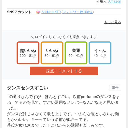
引用元:
Amazon
SNSアカウント
SHINee KEY
(
フォロワー数106位
)
もっと見る
＼ ログインしていなくても採点できます ／
超いいね
いいね
普通
う～ん
100～81点
80～61点
60～41点
40～1点
採点・コメントする
ダンスセンスすごい
報告
↑の通りなんですが、ほんとすごい。以前perfumeのダンスをま
ねしてるのを見て、すごい器用なメンバーなんだなぁと思いま
した。
ダンスだけじゃなくて歌も上手です。つぶらな瞳と小さいお顔
もかわいい。キーっていう名前が似合ってる。
兵役お疲れさまでした！これからの活躍も楽しみです。