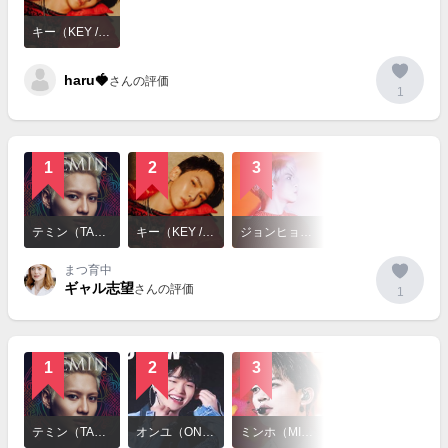
詳
細
キー（KEY / SHINee）
を
見
haru🍓
る
さんの評価
1
1
2
3
詳
細
テミン（TAEMIN / SHINee）
キー（KEY / SHINee）
ジョンヒョン（JONGHYUN）
を
見
まつ育中
る
ギャル志望
さんの評価
1
1
2
3
詳
細
テミン（TAEMIN / SHINee）
オンユ（ONEW）
ミンホ（MINHO）
を