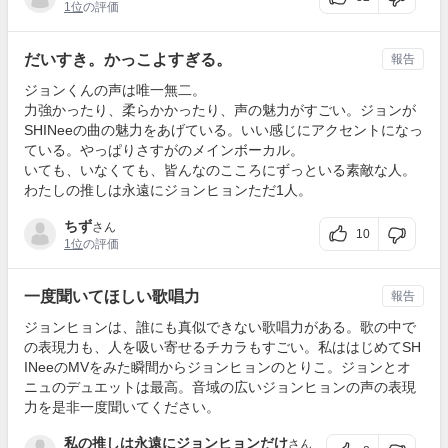
1位
の評価
だいすき。かっこよすぎる。
報告
ジョンくんの声は唯一無二。
力強かったり、柔らかかったり、声の魅力がすごい。ジョンが
SHINeeの曲の魅力をあげている。いい感じにアクセントになっ
ている。やっぱりさすがのメインボーカル。
いても、いなくても、皆んなのこころにずっといる素敵な人。
わたしの推しは永遠にジョンヒョンただ1人。
ちず
さん
10
1位
の評価
一度聞いてほしい歌唱力
報告
ジョンヒョンは、誰にも真似できない歌唱力がある。歌の中で
の表現力も、人を吸い寄せるチカラもすごい。私ははじめてSH
INeeのMVをみた瞬間からジョンヒョンのとりこ。ジョンとオ
ニュのデュエットは最高。音域の広いジョンヒョンの声の表現
力を是非一度聞いてください。
私の推しは永遠にジョンヒョンだけ
さん