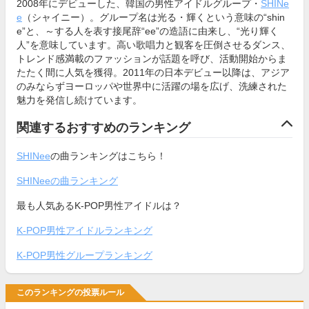
2008年にデビューした、韓国の男性アイドルグループ・
SHINe
e
（シャイニー）。グループ名は光る・輝くという意味の“shin
e”と、～する人を表す接尾辞“ee”の造語に由来し、“光り輝く
人”を意味しています。高い歌唱力と観客を圧倒させるダンス、
トレンド感満載のファッションが話題を呼び、活動開始からま
たたく間に人気を獲得。2011年の日本デビュー以降は、アジア
のみならずヨーロッパや世界中に活躍の場を広げ、洗練された
魅力を発信し続けています。
関連するおすすめのランキング
SHINee
の曲ランキングはこちら！
SHINeeの曲ランキング
最も人気あるK-POP男性アイドルは？
K-POP男性アイドルランキング
K-POP男性グループランキング
このランキングの投票ルール