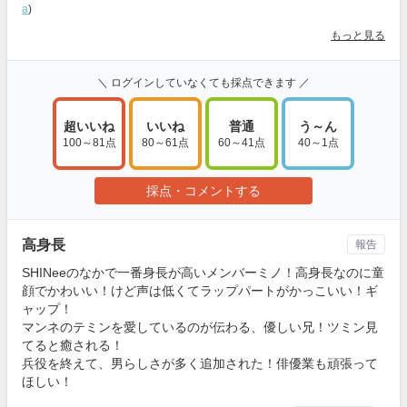
a
)
もっと見る
＼ ログインしていなくても採点できます ／
超いいね
いいね
普通
う～ん
100～81点
80～61点
60～41点
40～1点
採点・コメントする
高身長
報告
SHINeeのなかで一番身長が高いメンバーミノ！高身長なのに童
顔でかわいい！けど声は低くてラップパートがかっこいい！ギ
ャップ！
マンネのテミンを愛しているのが伝わる、優しい兄！ツミン見
てると癒される！
兵役を終えて、男らしさが多く追加された！俳優業も頑張って
ほしい！