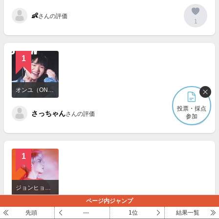
見
👶
る
さんの評価
1
1
詳
細
オンユ（ONEW）
を
見
投票・採点
さっちゃん
る
さんの評価
参加
0
1
詳
細
ジョンヒョン（JONGHYUN）
を
ページ内ジャンプ
見
mom
る
さんの評価
先頭
---
1位
結果一覧
0