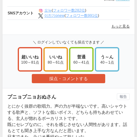
오뉴
(
フォロワー数282位
)
SNSアカウント
이진기onew
(
フォロワー数991位
)
もっと見る
＼ ログインしていなくても採点できます ／
超いいね
いいね
普通
う～ん
100～81点
80～61点
60～41点
40～1点
採点・コメントする
プニョプニョおぬさん
報告
とにかく抜群の歌唱力。声の力が半端ないです。高いシャウト
する歌声と、ソフトな低いボイス、どちらも持ちあわせてい
る、玄人が惚れるボーカリストです。
既にセレブなのに、それを感じさせない人間性があります。話
もとても聞き上手な方なんだと思います。
日本でまた、ラジオ番組やって欲しいな。