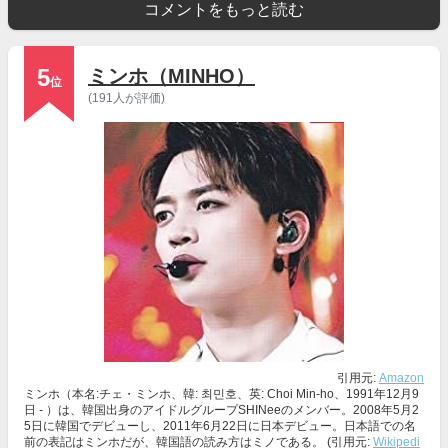
コメントをもっと読む
5
ミンホ（MINHO）
位
(191人が評価)
引用元:
Amazon
ミンホ（本名:チェ・ミンホ、韓: 최민호、英: Choi Min-ho、1991年12月9
日 - ）は、韓国出身のアイドルグループSHINeeのメンバー。2008年5月2
5日に韓国でデビューし、2011年6月22日に日本デビュー。日本語での名
前の表記はミンホだが、韓国語の読み方はミノである。 (引用元:
Wikipedi