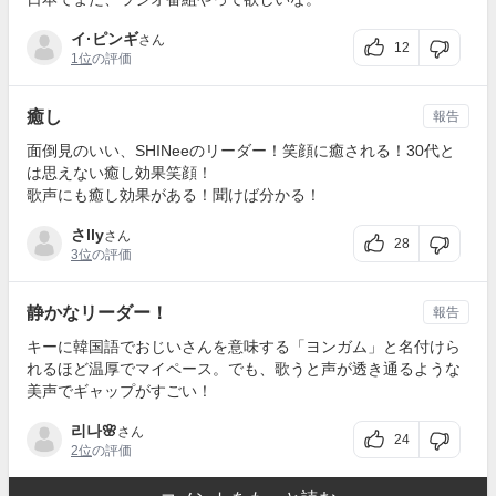
イ·ピンギ
さん
12
1位
の評価
癒し
報告
面倒見のいい、SHINeeのリーダー！笑顔に癒される！30代と
は思えない癒し効果笑顔！
歌声にも癒し効果がある！聞けば分かる！
さlly
さん
28
3位
の評価
静かなリーダー！
報告
キーに韓国語でおじいさんを意味する「ヨンガム」と名付けら
れるほど温厚でマイペース。でも、歌うと声が透き通るような
美声でギャップがすごい！
리나🌸
さん
24
2位
の評価