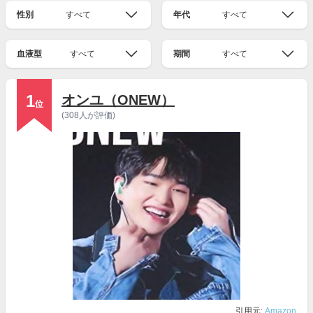
性別
すべて
年代
すべて
血液型
すべて
期間
すべて
1
オンユ（ONEW）
位
(308人が評価)
引用元:
Amazon