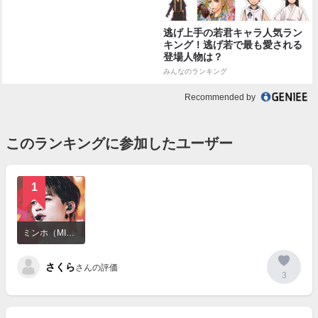
逃げ上手の若君キャラ人気ラン
キング！逃げ若で最も愛される
登場人物は？
みんなのランキング
Recommended by
このランキングに参加したユーザー
1
詳
細
ミンホ（MINHO）
を
見
さくら
る
さんの評価
3