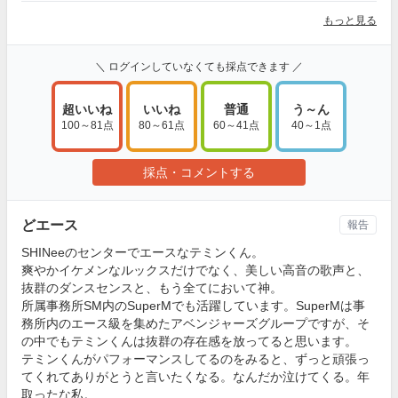
もっと見る
＼ ログインしていなくても採点できます ／
超いいね
いいね
普通
う～ん
100～81点
80～61点
60～41点
40～1点
採点・コメントする
どエース
報告
SHINeeのセンターでエースなテミンくん。
爽やかイケメンなルックスだけでなく、美しい高音の歌声と、
抜群のダンスセンスと、もう全てにおいて神。
所属事務所SM内のSuperMでも活躍しています。SuperMは事
務所内のエース級を集めたアベンジャーズグループですが、そ
の中でもテミンくんは抜群の存在感を放ってると思います。
テミンくんがパフォーマンスしてるのをみると、ずっと頑張っ
てくれてありがとうと言いたくなる。なんだか泣けてくる。年
取ったな私。