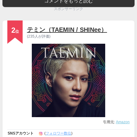
コメントをもっと読む
スポンサーリンク
2
テミン（TAEMIN / SHINee）
位
(235人が評価)
引用元:
Amazon
SNSアカウント
(
フォロワー数位
)