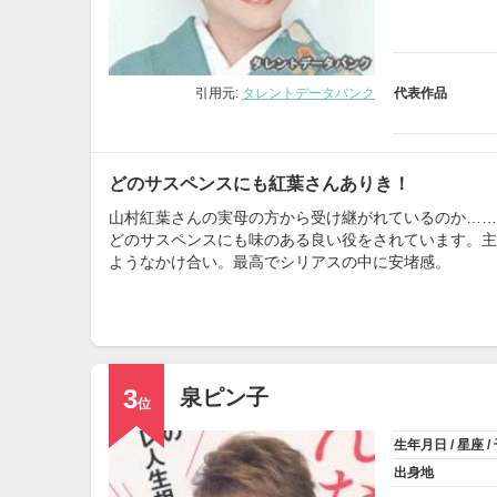
引用元:
タレントデータバンク
代表作品
どのサスペンスにも紅葉さんありき！
山村紅葉さんの実母の方から受け継がれているのか……
どのサスペンスにも味のある良い役をされています。主
ようなかけ合い。最高でシリアスの中に安堵感。
3
泉ピン子
位
生年月日 / 星座 /
出身地