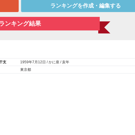
ランキングを作成・編集する
ランキング結果
 干支
1959年
7月12日
/ かに座 / 亥年
東京都