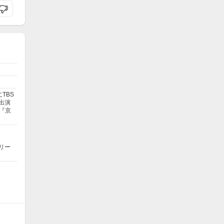
TBS
出演
『
京
リー