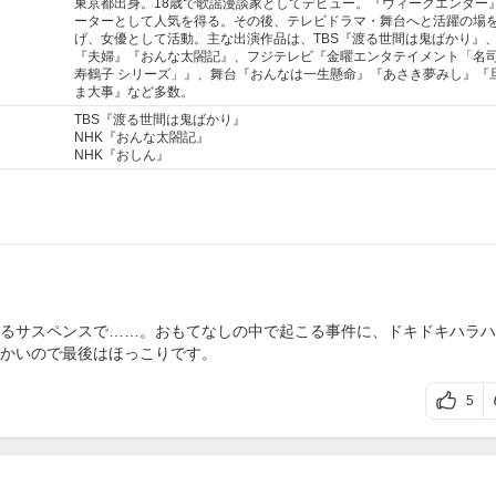
東京都出身。18歳で歌謡漫談家としてデビュー。『ウィークエンダー
ーターとして人気を得る。その後、テレビドラマ・舞台へと活躍の場
げ、女優として活動。主な出演作品は、TBS『
渡る世間は鬼ばかり
』、
『夫婦』『
おんな太閤記
』、フジテレビ『金曜エンタテイメント「名司
寿鶴子 シリーズ」』、舞台『おんなは一生懸命』『あさき夢みし』『
ま大事』など多数。
TBS『渡る世間は鬼ばかり』
NHK『おんな太閤記』
NHK『おしん』
るサスペンスで……。おもてなしの中で起こる事件に、ドキドキハラハ
かいので最後はほっこりです。
5