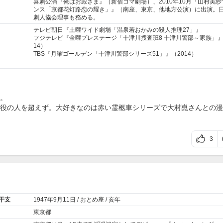
喜劇公演『俺はお殿さま』（新宿コマ劇場）、2010年10月『山村美紗
ンス「京都花灯路恋の耀き」』（南座、東京、他地方公演）に出演。
劇人協会理事も務める。
テレビ朝日『土曜ワイド劇場「温泉若おかみの殺人推理27」』
フジテレビ『金曜プレステージ「十津川捜査班8 十津川警部～家族」』
14）
TBS『月曜ゴールデン「十津川警部シリーズ51」』（2014）
。
役の人を超えず。大好きなのは赤い霊柩車シリーズで大村崑さんとの漫
3
 干支
1947年
9月11日
/ おとめ座 / 亥年
東京都