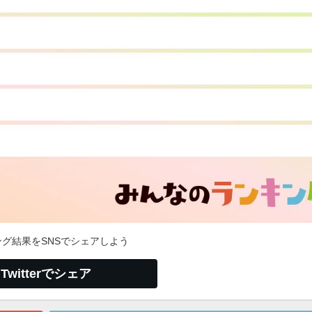
グ結果をSNSでシェアしよう
Twitterでシェア