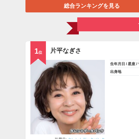
総合ランキングを見る
1
片平なぎさ
位
生年月日 / 星座 /
出身地