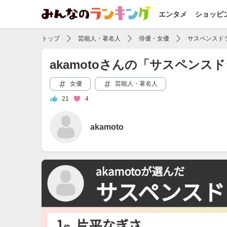
エンタメ
ショッピ
トップ
芸能人・著名人
俳優・女優
サスペンスド
akamotoさんの「サスペン
女優
芸能人・著名人
21
4
akamoto