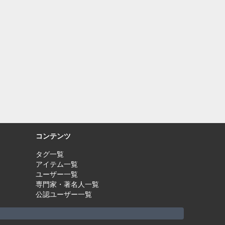
コンテンツ
タグ一覧
アイテム一覧
ユーザー一覧
専門家・著名人一覧
公認ユーザー一覧