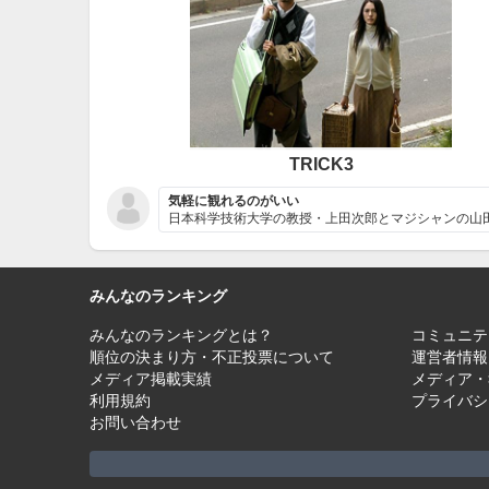
TRICK3
気軽に観れるのがいい
みんなのランキング
みんなのランキングとは？
コミュニテ
順位の決まり方・不正投票について
運営者情報
メディア掲載実績
メディア・
利用規約
プライバシ
お問い合わせ