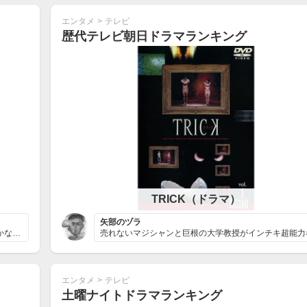
エンタメ
>
テレビ
歴代テレビ朝日ドラマランキング
TRICK（ドラマ）
矢部のヅラ
弘中アナの同期であると、何か対照的に地味に感じるかな？...
エンタメ
>
テレビ
土曜ナイトドラマランキング