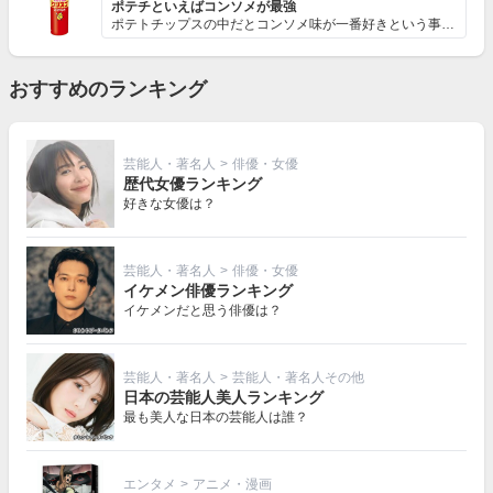
ポテチといえばコンソメが最強
ポテトチップスの中だとコンソメ味が一番好きという事もあ...
おすすめのランキング
芸能人・著名人
>
俳優・女優
歴代女優ランキング
好きな女優は？
芸能人・著名人
>
俳優・女優
イケメン俳優ランキング
イケメンだと思う俳優は？
芸能人・著名人
>
芸能人・著名人その他
日本の芸能人美人ランキング
最も美人な日本の芸能人は誰？
エンタメ
>
アニメ・漫画