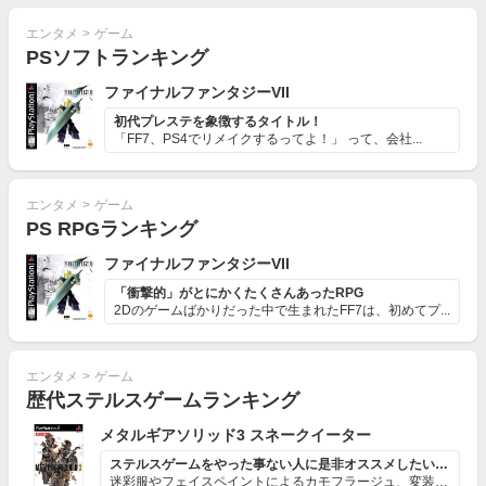
エンタメ
>
ゲーム
PSソフトランキング
ファイナルファンタジーVII
初代プレステを象徴するタイトル！
「FF7、PS4でリメイクするってよ！」 って、会社...
エンタメ
>
ゲーム
PS RPGランキング
ファイナルファンタジーVII
「衝撃的」がとにかくたくさんあったRPG
2Dのゲームばかりだった中で生まれたFF7は、初めてプ...
エンタメ
>
ゲーム
歴代ステルスゲームランキング
メタルギアソリッド3 スネークイーター
ステルスゲームをやった事ない人に是非オススメしたい作品
迷彩服やフェイスペイントによるカモフラージュ、変装、食...