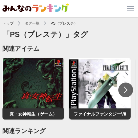
トップ
タグ一覧
PS（プレステ）
「PS（プレステ）」タグ
関連アイテム
真・女神転生（ゲーム）
ファイナルファンタジーVII
関連ランキング