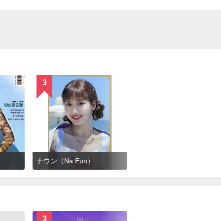
3
ナウン（Na Eun）
3