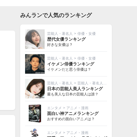
みんランで人気のランキング
芸能人・著名人
>
俳優・女優
歴代女優ランキング
好きな女優は？
芸能人・著名人
>
俳優・女優
イケメン俳優ランキング
イケメンだと思う俳優は？
芸能人・著名人
>
芸能人・著名人その他
日本の芸能人美人ランキング
最も美人な日本の芸能人は誰？
エンタメ
>
アニメ・漫画
面白い神アニメランキング
おすすめの面白いアニメは？
エンタメ
>
アニメ・漫画