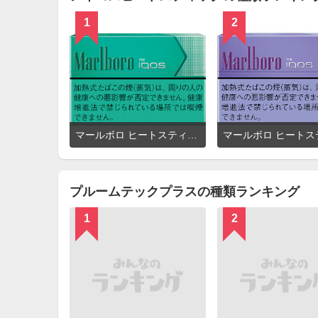
1
2
詳
マールボロ ヒートスティック メンソール
細
を
見
る
プルームテックプラスの種類ランキング
1
2