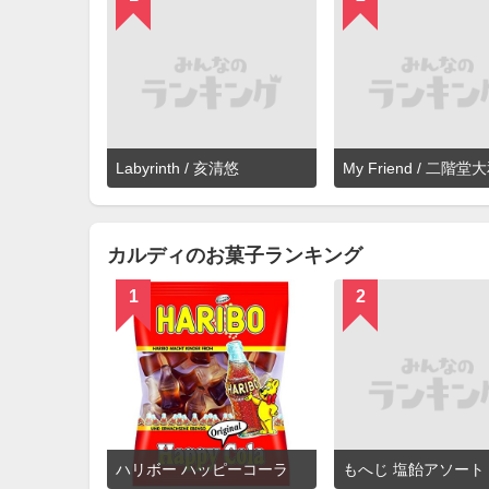
詳
Labyrinth / 亥清悠
細
を
見
る
カルディのお菓子ランキング
1
2
詳
ハリボー ハッピーコーラ
もへじ 塩飴アソート
細