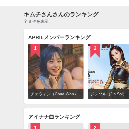
キムチさんさんのランキング
全 8 件を表示
APRILメンバーランキング
1
2
詳
チェウォン（Chae Won / APRIL）
ジンソル（Jin Sol）
細
を
見
る
アイナナ曲ランキング
1
2