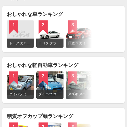
おしゃれな車ランキング
1
2
3
4
詳
細
トヨタ カローラ ツーリング
トヨタ クラウン
日産 スカイライン
トヨタ ヴェルファイア
を
見
る
おしゃれな軽自動車ランキング
1
2
3
4
詳
細
ダイハツ ミライース
ダイハツ コペン
スズキ スペーシア
日産 デイズ
を
見
る
糖質オフカップ麺ランキング
1
2
3