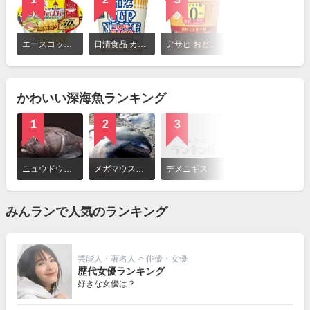
詳
細
エースコック ロカボデリ リンガーハットの長崎ちゃんぽん 糖質オフ
日清食品 カップヌードル コッテリーナイス 濃厚！ クリーミーシーフード
アサヒ おどろき麺0 濃厚ごま担々麺
を
見
る
かわいい深海魚ランキング
1
2
3
4
詳
細
ニュウドウカジカ（ブロブフィッシュ）
メガマウスザメ
デメニギス
スタビースクイード
を
見
る
みんランで人気のランキング
芸能人・著名人
>
俳優・女優
歴代女優ランキング
好きな女優は？