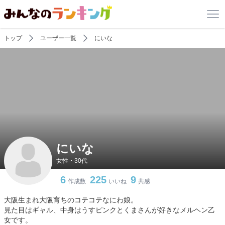
トップ
ユーザー一覧
にいな
にいな
女性・30代
6
225
9
作成数
いいね
共感
大阪生まれ大阪育ちのコテコテなにわ娘。
見た目はギャル、中身はうすピンクとくまさんが好きなメルヘン乙
女です。