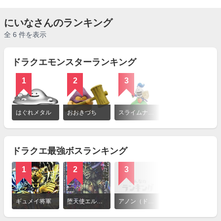
にいなさんのランキング
全 6 件を表示
ドラクエモンスターランキング
1
2
3
4
詳
細
はぐれメタル
おおきづち
スライムナイト
おどるほうせき
を
見
る
ドラクエ最強ボスランキング
1
2
3
4
詳
細
ギュメイ将軍
堕天使エルギオス
アノン（ドラゴンクエスト）
ゲルニック将軍
を
見