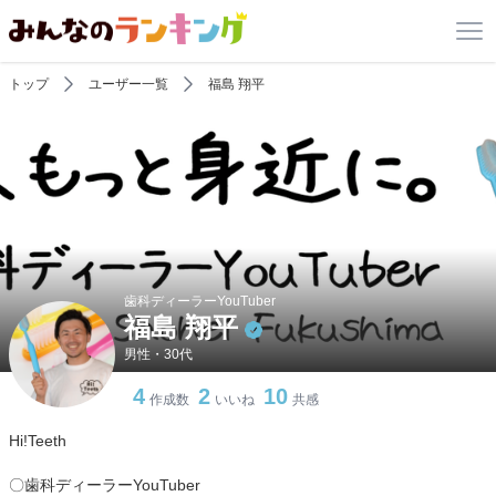
トップ
ユーザー一覧
福島 翔平
歯科ディーラーYouTuber
福島 翔平
男性・30代
4
2
10
作成数
いいね
共感
Hi!Teeth
〇歯科ディーラーYouTuber