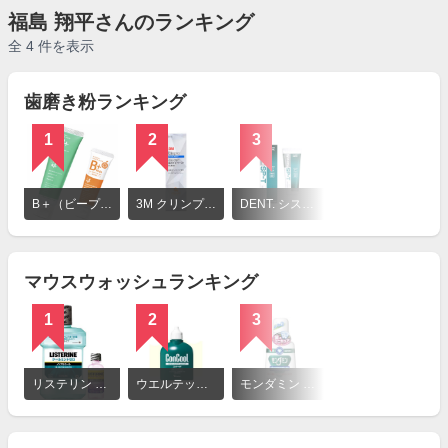
福島 翔平さんのランキング
全 4 件を表示
歯磨き粉ランキング
1
2
3
詳
細
B＋（ビープラス）
3M クリンプロ 歯みがきペースト F1450 シトラスミント フレーバー
DENT. システマ SP-T ジェル
を
見
る
マウスウォッシュランキング
1
2
3
詳
細
リステリン 薬用リステリン クールミント ゼロ
ウエルテック 薬用マウスウォッシュ コンクールF
モンダミン デンタルマニキュア
を
見
る