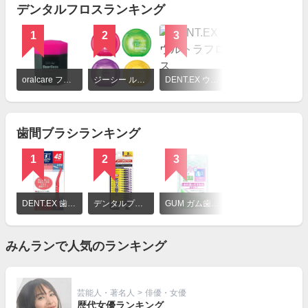
デンタルフロスランキング
1
2
3
詳
細
oralcare フロアフロス
ジーシー ルシェロ フロス ミントワックス
DENT.EX ウルトラフロス
を
見
る
歯間ブラシランキング
1
2
3
詳
細
DENT.EX 歯間ブラシ
デンタルプロ 歯間ブラシI字型
GUM ガム歯周プロケア 歯間ブラシL字型
を
見
る
みんランで人気のランキング
芸能人・著名人
>
俳優・女優
歴代女優ランキング