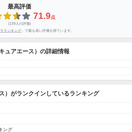
最高評価
71.9
点
(159人の評価)
ラランキング
」で最も高い評価を得ています。
キュアエース）の詳細情報
ス）がランクインしているランキング
キング