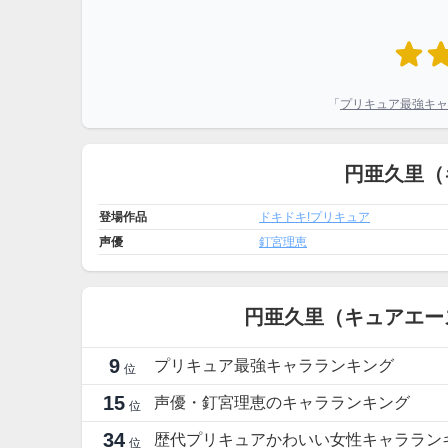
「
プリキュア最強キャ
円亜久里（
登場作品
ドキドキ!プリキュア
声優
釘宮理恵
円亜久里（キュアエー
9
プリキュア最強キャラランキング
位
15
声優・釘宮理恵のキャラランキング
位
34
歴代プリキュアかわいい女性キャララン
位