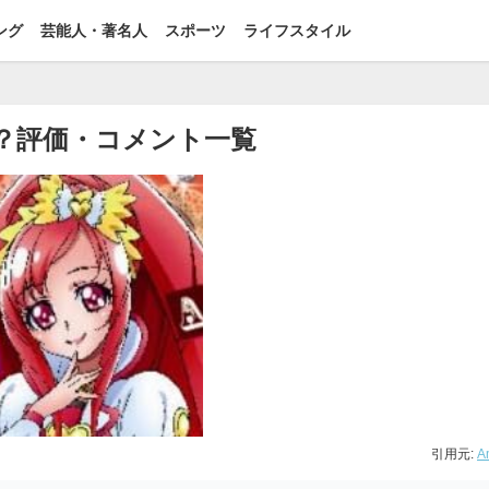
ング
芸能人・著名人
スポーツ
ライフスタイル
？評価・コメント一覧
引用元:
A