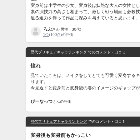
変身前は小学生の少女、変身後は妖艶な大人の女性とし
素の演技力の高さも相まって、激しく戦う場面も必殺技
迫る迫力を伴って作品に深みを与えていると思います。
ろぶ
さん(男性・30代)
1位
(100点)の評価
歴代プリキュアキャラランキング
でのコメント・口コミ
憧れ
見ていたころは、メイクをしてとても可愛く変身するキ
ります。
今見返すと変身前と変身後の姿のイメージのギャップが
ぴーなっつ
さんの評価
歴代プリキュアキャラランキング
でのコメント・口コミ
変身後も変身前もかっこい