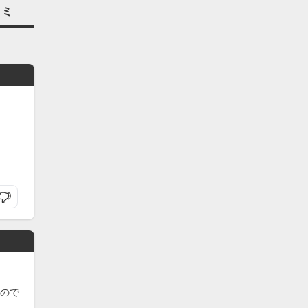
コミ
ので