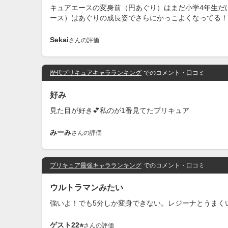
キュアエースの変身前（円あぐり）はまだ小学4年生だ
ース）はあぐりの成長姿でさらにかっこよくなってる！
Sekai
さんの評価
歴代プリキュアキャラランキング
でのコメント・口コミ
好み
見た目が好き💕私のが1番見てたプリキュア
みーみ
さんの評価
プリキュア最強キャラランキング
でのコメント・口コミ
ウルトラマンみたい
強いよ！でも5分しか変身できない。レジーナとうまく
ゲスト22⭐︎
さんの評価