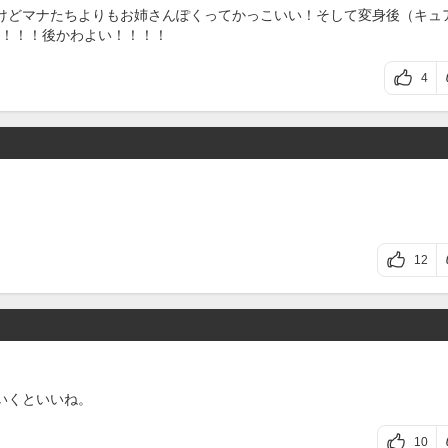
けどマナたちよりもお姉さんぽくってかっこいい！そして変身後（キュ
！！！後かわよい！！！！
4
12
いくといいね。
10