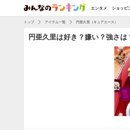
エンタメ
ショッピ
トップ
アイテム一覧
円亜久里（キュアエース）
円亜久里は好き？嫌い？強さは