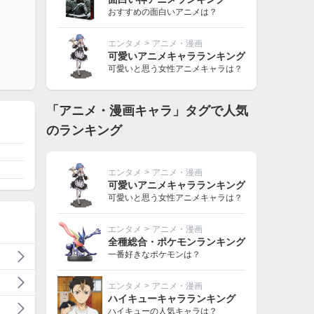
おすすめの面白いアニメは？
エンタメ
>
アニメ・漫画
可愛いアニメキャラランキング
可愛いと思う女性アニメキャラは？
「アニメ・漫画キャラ」タグで人気
のランキング
エンタメ
>
アニメ・漫画
可愛いアニメキャラランキング
可愛いと思う女性アニメキャラは？
エンタメ
>
アニメ・漫画
全種総合・ポケモンランキング
一番好きなポケモンは？
エンタメ
>
アニメ・漫画
ハイキューキャラランキング
ハイキューの人気キャラは？