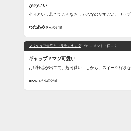
かわいい
小４という若さでこんなおしゃれなのがすごい。リップ
わたあめ
さんの評価
プリキュア最強キャラランキング
でのコメント・口コミ
ギャップ？マジ可愛い
お嬢様感が出てて、超可愛い！しかも、スイーツ好きな
moon
さんの評価