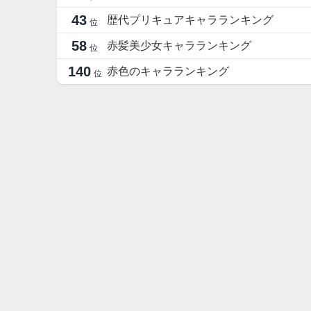
43
歴代プリキュアキャラランキング
位
58
赤髪美少女キャラランキング
位
140
赤色のキャラランキング
位