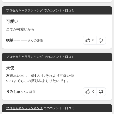
プロセカキャラランキング
でのコメント・口コミ
可愛い
全てが可愛いから
咲希ーーーー
0
さんの評価
プロセカキャラランキング
でのコメント・口コミ
天使
友達思い出し、優しいしそれより可愛い😍
いつまでもこの笑顔みまもりたいです。
りみしゅ
0
さんの評価
プロセカキャラランキング
でのコメント・口コミ