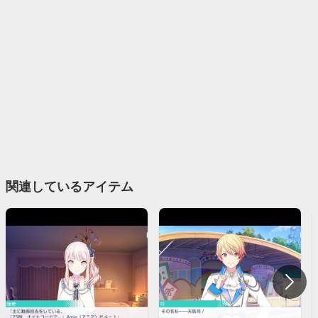
関連しているアイテム