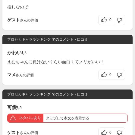
推しなので
ゲスト
0
さんの評価
プロセカキャラランキング
でのコメント・口コミ
かわいい
えむちゃんに負けないくらい面白くてノリがいい！
マメ
0
さんの評価
プロセカキャラランキング
でのコメント・口コミ
可愛い
ネタバレあり
タップ
して本文を表示する
ゲスト
0
さんの評価