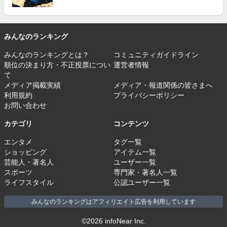
みんなのランキング
みんなのランキングとは？
コミュニティガイドライン
順位の決まり方・不正投票につい
運営者情報
て
メディア掲載実績
メディア・報道関係の皆さまへ
利用規約
プライバシーポリシー
お問い合わせ
カテゴリ
コンテンツ
エンタメ
タグ一覧
ショッピング
アイテム一覧
芸能人・著名人
ユーザー一覧
スポーツ
専門家・著名人一覧
ライフスタイル
公認ユーザー一覧
みんなのランキングはアフィリエイト広告を利用しています
©2026 infoNear Inc.