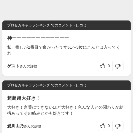
プロセカキャラランキング
でのコメント・口コミ
神ーーーーーーーーーーーー
私、推しが2番目で良かったです♪1〜3位にこんどは入ってく
れ
ゲスト
0
さんの評価
プロセカキャラランキング
でのコメント・口コミ
超超超大好き！
大好き！言葉にできないほど大好き！色んな人との関わりが結
構あってその絡みとかも好きです！
愛川由乃
0
さんの評価