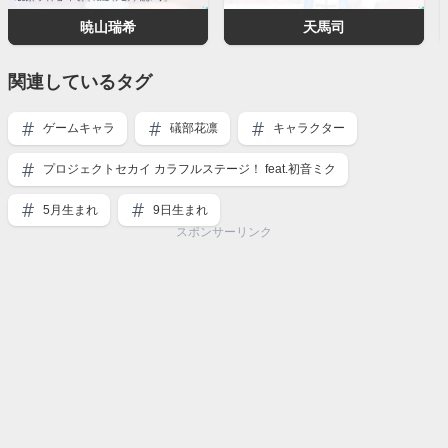
暁山瑞希
天馬司
関連しているタグ
ゲームキャラ
礒部花凛
キャラクター
プロジェクトセカイ カラフルステージ！ feat.初音ミク
5月生まれ
9日生まれ
スポンサーリンク