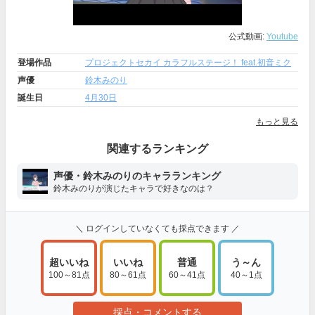
公式動画:
Youtube
登場作品
プロジェクトセカイ カラフルステージ！ feat.初音ミク
声優
鈴木みのり
誕生日
4月30日
もっと見る
関連するランキング
声優・鈴木みのりのキャラランキング
鈴木みのりが演じたキャラで好きなのは？
＼ ログインしていなくても採点できます ／
超いいね
いいね
普通
う～ん
100～81点
80～61点
60～41点
40～1点
採点・コメントする