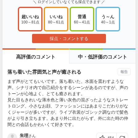
＼ ログインしていなくても採点できます ／
超いいね
いいね
普通
う～ん
100～81点
80～61点
60～41点
40～1点
採点・コメントする
高評価のコメント
中・低評価のコメント
落ち着いた雰囲気と声が癒される
報告
まず声がとてもいいです。落ち着いた、水面を震わすような
声。シナリオ内で自己紹介をするシーンがあるのですが、声の
トーンが心地よく、とても癒されます。
見た目もきれいな薄水色と薄い灰色の混ざったようなストレー
トロング、小さなお顔、ファッションにはあまりこだわりがな
くジャージが多いですが、ライブ衣裳がゴシック調なので髪色
がより引き立ちます。あまり外に出たがらず、外に出た時の仲
間との会話もかわいくて好きです。
朱理
さん