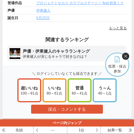
登場作品
プロジェクトセカイ カラフルステージ！ feat.初音ミク
声優
伊東健人
誕生日
5月25日
もっと見る
関連するランキング
声優・伊東健人のキャラランキング
伊東健人が演じるキャラで好きなのは？
投票・採点
参加
＼ ログインしていなくても採点できます ／
超いいね
いいね
普通
う～ん
100～81点
80～61点
60～41点
40～1点
採点・コメントする
ページ内ジャンプ
高評価のコメント
中・低評価のコメント
先頭
---
1位
結果一覧