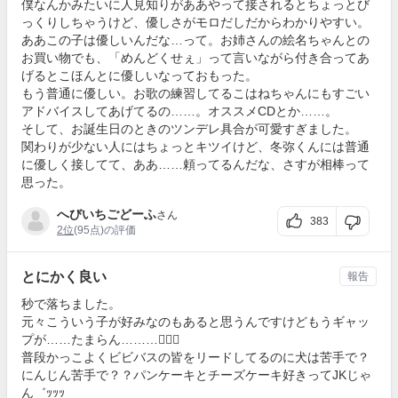
僕なんかみたいに人見知りがああやって接されるとちょっとび
っくりしちゃうけど、優しさがモロだしだからわかりやすい。
ああこの子は優しいんだな…って。お姉さんの絵名ちゃんとの
お買い物でも、「めんどくせぇ」って言いながら付き合ってあ
げるとこほんとに優しいなっておもった。
もう普通に優しい。お歌の練習してるこはねちゃんにもすごい
アドバイスしてあげてるの……。オススメCDとか……。
そして、お誕生日のときのツンデレ具合が可愛すぎました。
関わりが少ない人にはちょっとキツイけど、冬弥くんには普通
に優しく接してて、ああ……頼ってるんだな、さすが相棒って
思った。
へびいちごどーふ
さん
383
2位
(95点)の評価
とにかく良い
報告
秒で落ちました。
元々こういう子が好みなのもあると思うんですけどもうギャッ
プが……たまらん………🤦🏻‍♀️
普段かっこよくビビバスの皆をリードしてるのに犬は苦手で？
にんじん苦手で？？パンケーキとチーズケーキ好きってJKじゃ
ん゛ｯｯｯ