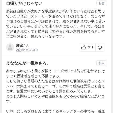
自撮りだけじゃない
報告
最初は自撮りが大好きな承認欲求が高い子というだけだと思っ
ていたけれど、ストーリーを進めてそれだけでなく、むしろす
ぐ撮れる自撮りばかり評価されて、絵を評価されない事に嘆い
ているという事が分かって凄く好きになった。そして、今はま
だ評価されなくても描き続けてやると強い意思を持てる所が本
当に格好良く、憧れるような子です。
愛菜
さん
341
2位
(85点)の評価
えななんが一番刺さる。
報告
奏やまふゆという天才が揃うニーゴの中で才能で悩む絵名には
すごく親近感を感じて応援できる。
そして何より普通の人たちとはかけ離れた価値観を持ってるメ
ンバーの集まりでもあるニーゴ。その中で絵名は異質とも言え
ます。普通の中にいないからこそ浮き出る人間らしさ。
とても人間らしい考えや価値観をもってるのが絵名だと思いま
す。
いや、むしろプロセカに出てくるキャラクターの中でも一番血