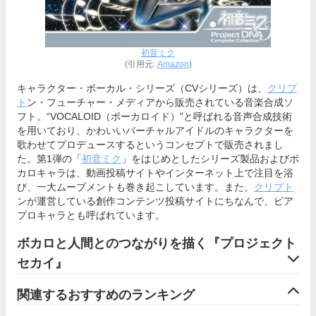
初音ミク
(引用元:
Amazon
)
キャラクター・ボーカル・シリーズ（CVシリーズ）は、
クリプ
ト
ン・フューチャー・メディアから販売されている音楽合成ソ
フト。“VOCALOID（ボーカロイド）”と呼ばれる音声合成技術
を用いており、かわいいバーチャルアイドルのキャラクターを
歌わせてプロデュースするというコンセプトで販売されまし
た。第1弾の「
初音ミク
」をはじめとしたシリーズ製品およびボ
カロキャラは、動画投稿サイトやインターネット上で注目を浴
び、一大ムーブメントも巻き起こしています。また、
クリプト
ンが運営している創作コンテンツ投稿サイトにちなんで、ピア
プロキャラとも呼ばれています。
ボカロと人間とのつながりを描く『プロジェクト
セカイ』
関連するおすすめのランキング