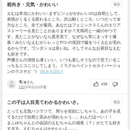
前向き・元気・かわいい
報告
えむは本当にかわいい まずビジュがかわいいのは自明として、
表情がくるくる変わるところ、沢山動くところ、いつだって全
力なところ、全てが最高。あなたはフェニックスくんのエリア
ストーリーを見たことがありますか？天馬司と一緒のやつで
す。見たことがないなら是非見て、なぜなら常にまっすぐ爆
進！みたいなえむがシレッとｻｲｺ~の笑顔で嘘をつくえむが見れ
るからです。ワンダショは良いね。そしてそんなお茶目なえむ
も好きです。
声優さんの演技も凄くいい。いつも楽しそうなので見ているこ
っちもニコニコしてしまう。ミラクルペイントセカイバージョ
ンのラスサビ「I
[続きを読む]
モョ
さん
439
1位
(100点)の評価
この子は人目見てわかるかわいさ。
報告
とっても元気ハツラツで、周りを笑顔にしちゃう。あの子を見
てるだけで自然と笑みが溺れちゃう…。わんだほーい！！
まふゆちゃんとの会話のえむちゃんの成長（？）がとても好き
すぎる。えむちゃんはかわいいよ……。