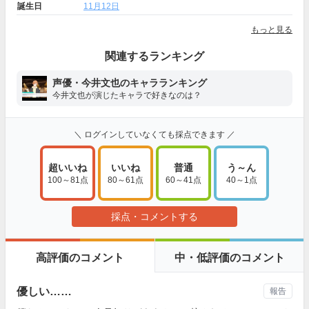
誕生日
11月12日
もっと見る
関連するランキング
声優・今井文也のキャラランキング
今井文也が演じたキャラで好きなのは？
＼ ログインしていなくても採点できます ／
超いいね
いいね
普通
う～ん
100～81点
80～61点
60～41点
40～1点
採点・コメントする
高評価のコメント
中・低評価のコメント
優しい……
報告