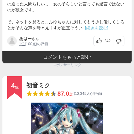
の通った人間らしいし、女の子らしいと言っても過言ではない
のが彼女です。
で、ネットを見るとまふゆちゃんに対してもう少し優しくしろ
とかそんな声を時々見ますが正直そうい
[続きを読む]
あはー
さん
242
1位
(100点)の評価
コメントをもっと読む
スポンサーリンク
4
初音ミク
位
87.0
(12,345人が評価)
点