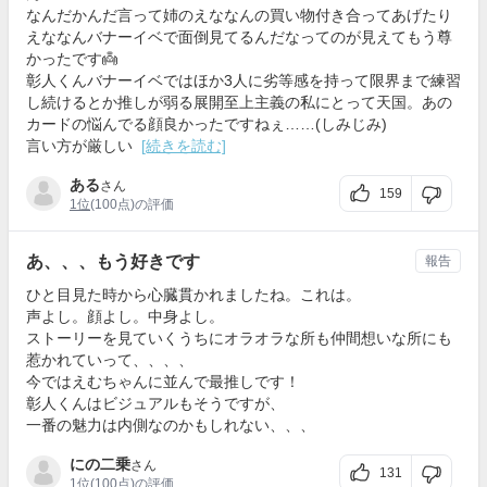
なんだかんだ言って姉のえななんの買い物付き合ってあげたり
えななんバナーイベで面倒見てるんだなってのが見えてもう尊
かったです👼
彰人くんバナーイベではほか3人に劣等感を持って限界まで練習
し続けるとか推しが弱る展開至上主義の私にとって天国。あの
カードの悩んでる顔良かったですねぇ……(しみじみ)
言い方が厳しい
[続きを読む]
ある
さん
159
1位
(100点)の評価
あ、、、もう好きです
報告
ひと目見た時から心臓貫かれましたね。これは。
声よし。顔よし。中身よし。
ストーリーを見ていくうちにオラオラな所も仲間想いな所にも
惹かれていって、、、、
今ではえむちゃんに並んで最推しです！
彰人くんはビジュアルもそうですが、
一番の魅力は内側なのかもしれない、、、
にの二乗
さん
131
1位
(100点)の評価