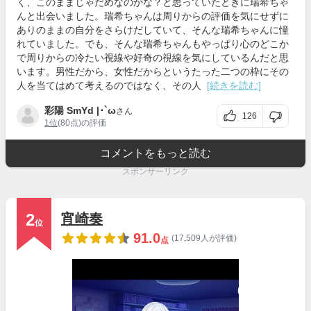
く、このままじゃだめなのかな？と思っていたときに瑞希ちゃ
んと出会いました。瑞希ちゃんは周りからの評価を気にせずに
ありのままの自分をさらけだしていて、そんな瑞希ちゃんに憧
れていました。でも、そんな瑞希ちゃんもやっぱり心のどこか
で周りからの冷たい視線や好奇の視線を気にしているんだと思
います。男性だから、女性だからというたった二つの枠にその
人を当てはめて考えるのではなく、その人
[続きを読む]
彩陽 SmYd |･`ω
さん
126
1位
(80点)の評価
コメントをもっと読む
スポンサーリンク
2
宵崎奏
位
91.0
(17,509人が評価)
点