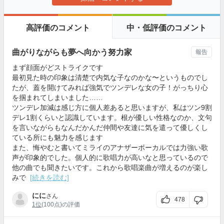
高評価のコメント
中・低評価のコメント
曲がりながらも夢へ向かう努力家
報告
まず顔面がどストライクです
最初見た時の印象は清楚で内気な子なのかな〜というものでし
たが、蓋を開けてみれば強気でツンデレな女の子！がっちり心
を掴まれてしまいました……
ツンデレ加減は感じ方に個人差あると思いますが、私はツン9割
デレ1割くらいと認識しています。根が優しい性格なのか、文句
を言いながらもなんだかんだ仲間や友達に気を遣って優しくし
ている所にも魅力を感じます
また、悔やむと書いてミライのアナザーボーカルでは力強い歌
声が印象的でした。個人的に歌唱力が高いなと思っているので
他の曲でも聞きたいです。これから歌唱楽曲が増えるのが楽し
みで
[続きを読む]
にに
さん
478
1位
(100点)の評価