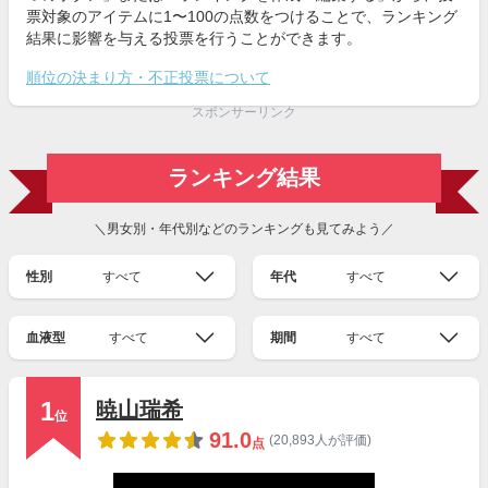
票対象のアイテムに1〜100の点数をつけることで、ランキング
結果に影響を与える投票を行うことができます。
順位の決まり方・不正投票について
スポンサーリンク
ランキング結果
＼男女別・年代別などのランキングも見てみよう／
性別
すべて
年代
すべて
血液型
すべて
期間
すべて
1
暁山瑞希
位
91.0
(20,893人が評価)
点