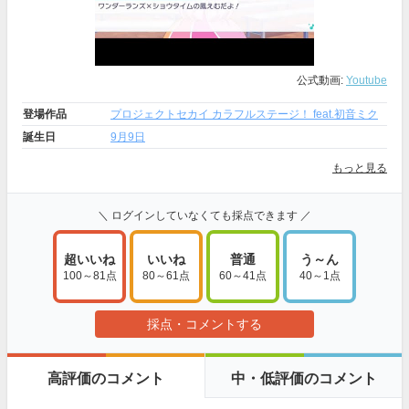
公式動画:
Youtube
登場作品
プロジェクトセカイ カラフルステージ！ feat.初音ミク
誕生日
9月9日
もっと見る
＼ ログインしていなくても採点できます ／
超いいね
いいね
普通
う～ん
100～81点
80～61点
60～41点
40～1点
採点・コメントする
高評価のコメント
中・低評価のコメント