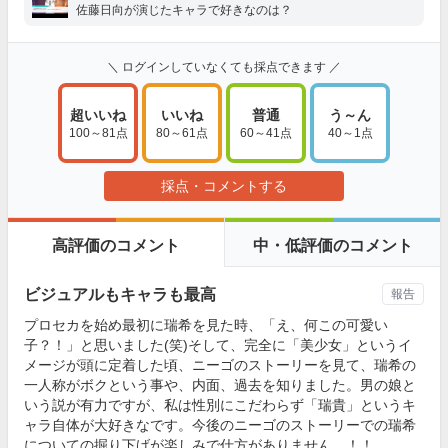
佐藤日向が演じたキャラで好きなのは？
＼ ログインしていなくても採点できます ／
超いいね
いいね
普通
う～ん
100～81点
80～61点
60～41点
40～1点
採点・コメントする
高評価のコメント
中・低評価のコメント
ビジュアルもキャラも最高
報告
プロセカを始め最初に瑞希を見た時、「え、何この可愛い
子？！」と思いました(笑)そして、完全に「美少女」というイ
メージが頭に定着した頃、ニーゴのストーリーを見て、瑞希の
一人称がボクという事や、内面、過去を知りました。男の娘と
いう説が有力ですが、私は性別にこだわらず「瑞貴」というキ
ャラ自体が大好きなです。今後のニーゴのストーリーでの瑞希
についての掘り下げが楽しみで仕方がありません…！！