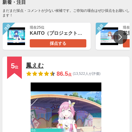
新着・注目
まだまだ採点・コメントが少ない候補です。ご存知の場合はぜひ採点をお願いし
ます！
注目
注目
現在25位
現在2
KAITO（プロジェクトセカイ）
花
採点する
5
鳳えむ
位
86.5
(13,522人が評価)
点