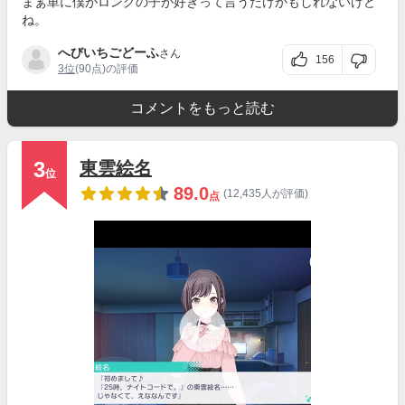
まぁ単に僕がロングの子が好きって言うだけかもしれないけど
ね。
へびいちごどーふ
さん
156
3位
(90点)の評価
コメントをもっと読む
3
東雲絵名
位
89.0
(12,435人が評価)
点