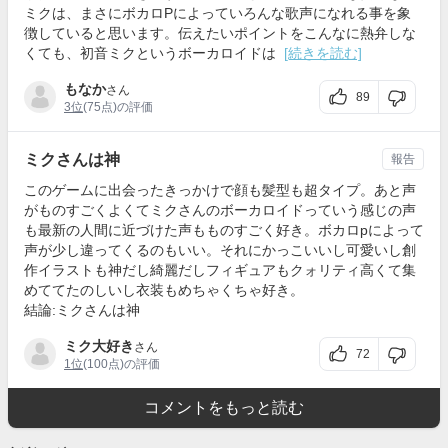
ミクは、まさにボカロPによっていろんな歌声になれる事を象
徴していると思います。伝えたいポイントをこんなに熱弁しな
くても、初音ミクというボーカロイドは
[続きを読む]
もなか
さん
89
3位
(75点)の評価
ミクさんは神
報告
このゲームに出会ったきっかけで顔も髪型も超タイプ。あと声
がものすごくよくてミクさんのボーカロイドっていう感じの声
も最新の人間に近づけた声もものすごく好き。ボカロpによって
声が少し違ってくるのもいい。それにかっこいいし可愛いし創
作イラストも神だし綺麗だしフィギュアもクォリティ高くて集
めててたのしいし衣装もめちゃくちゃ好き。
結論:ミクさんは神
ミク大好き
さん
72
1位
(100点)の評価
コメントをもっと読む