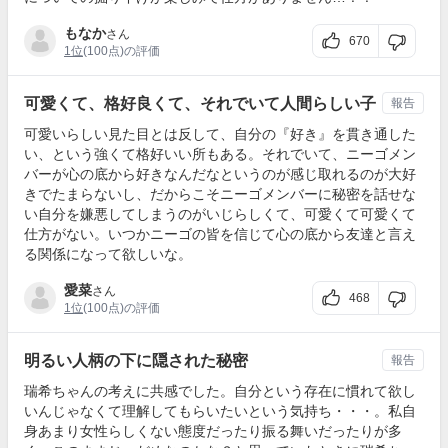
もなか
さん
670
1位
(100点)の評価
可愛くて、格好良くて、それでいて人間らしい子
報告
可愛いらしい見た目とは反して、自分の『好き』を貫き通した
い、という強くて格好いい所もある。それでいて、ニーゴメン
バーが心の底から好きなんだなというのが感じ取れるのが大好
きでたまらないし、だからこそニーゴメンバーに秘密を話せな
い自分を嫌悪してしまうのがいじらしくて、可愛くて可愛くて
仕方がない。いつかニーゴの皆を信じて心の底から友達と言え
る関係になって欲しいな。
愛菜
さん
468
1位
(100点)の評価
明るい人柄の下に隠された秘密
報告
瑞希ちゃんの考えに共感でした。自分という存在に慣れて欲し
いんじゃなくて理解してもらいたいという気持ち・・・。私自
身あまり女性らしくない態度だったり振る舞いだったりが多