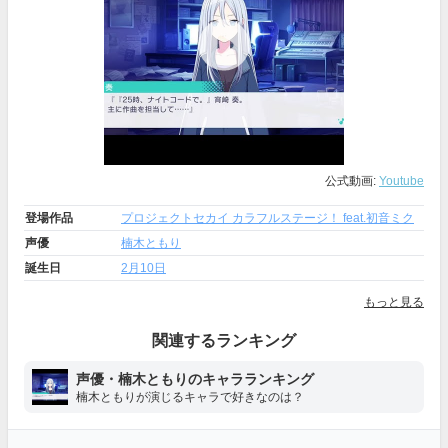
公式動画:
Youtube
登場作品
プロジェクトセカイ カラフルステージ！ feat.初音ミク
声優
楠木ともり
誕生日
2月10日
もっと見る
関連するランキング
声優・楠木ともりのキャラランキング
楠木ともりが演じるキャラで好きなのは？