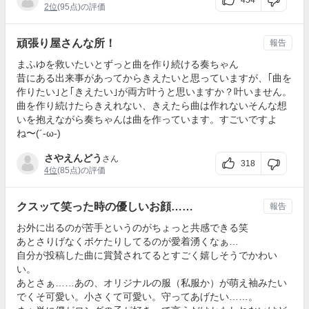
454
2位
(95点)の評価
頑張り屋さんな所！
報告
まふゆを救いたいとずっと曲を作り続ける奏ちゃん
昔にある出来事があってからきえたいと思っていますが、｢曲を
作りたい｣と｢きえたい｣が両方叶うと思いますか？叶いません。
曲を作り続けたらきえれない、きえたら曲は作れないそんな想
いを抱えながら奏ちゃんは曲を作っています。すごいですよ
ね〜(´-ω-)
さやえんどう
さん
318
4位
(85点)の評価
クスッて笑った時の優しいお顔……
報告
お外に出るのが苦手というのがちょっと共感できる笑
あとさりげなくボケたりしてるのが愛着湧くなぁ…
自分が投稿した曲に賞賛されてるとすごく嬉しそうでかわい
い。
あとさぁ……あの、オリジナルの服（私服か）が萌え袖みたい
でくそ可愛い。小さくて可愛い。守ってあげたい……。