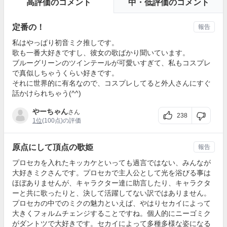
高評価のコメント
中・低評価のコメント
定番の！
報告
私はやっぱり初音ミク推しです。
歌も一番大好きですし、彼女の歌ばかり聞いています。
ブルーグリーンのツインテールが可愛いすぎて、私もコスプレ
で真似しちゃうくらい好きです。
それに世界的に有名なので、コスプレしてると外人さんにすぐ
話かけられちゃう(^^)
やーちゃん
さん
238
1位
(100点)の評価
原点にして頂点の歌姫
報告
プロセカを入れたキッカケといっても過言ではない、みんなが
大好きミクさんです。プロセカで主人公として光を浴びる事は
ほぼありませんが、キャラクター達に助言したり、キャラクタ
ーと共に歌ったりと、決して活躍してない訳ではありません。
プロセカの中でのミクの魅力といえば、やはりセカイによって
大きくフォルムチェンジすることですね。個人的にニーゴミク
がダントツで大好きです。セカイによって多種多様な姿になる