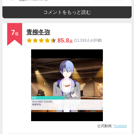
コメントをもっと読む
7
青柳冬弥
位
85.8
(11,310人が評価)
点
公式動画:
Youtube