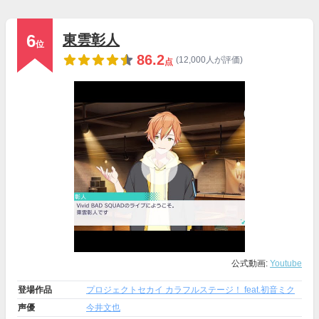
6
東雲彰人
位
86.2
(12,000人が評価)
点
公式動画:
Youtube
登場作品
プロジェクトセカイ カラフルステージ！ feat.初音ミク
声優
今井文也