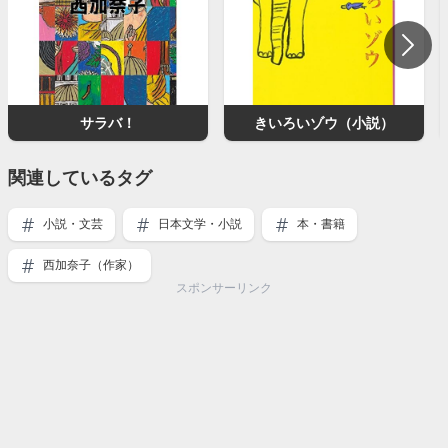
サラバ！
きいろいゾウ（小説）
関連しているタグ
小説・文芸
日本文学・小説
本・書籍
西加奈子（作家）
スポンサーリンク