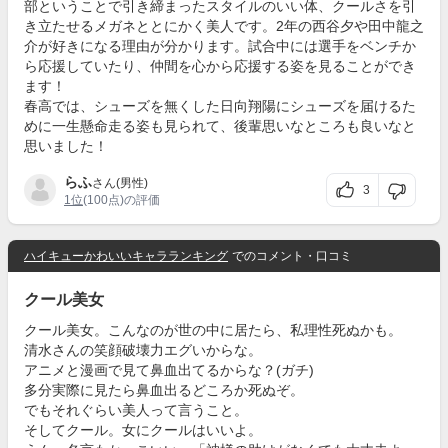
部ということで引き締まったスタイルのいい体、クールさを引
き立たせるメガネととにかく美人です。2年の西谷夕や田中龍之
介が好きになる理由が分かります。試合中には選手をベンチか
ら応援していたり、仲間を心から応援する姿を見ることができ
ます！
春高では、シューズを無くした日向翔陽にシューズを届けるた
めに一生懸命走る姿も見られて、後輩思いなところも良いなと
思いました！
らふ
さん(男性)
3
1位
(100点)の評価
ハイキューかわいいキャラランキング
でのコメント・口コミ
クール美女
クール美女。こんなのが世の中に居たら、私理性死ぬかも。
清水さんの笑顔破壊力エグいからな。
アニメと漫画で見て鼻血出てるからな？(ガチ)
多分実際に見たら鼻血出るどころか死ぬぞ。
でもそれぐらい美人って言うこと。
そしてクール。女にクールはいいよ。