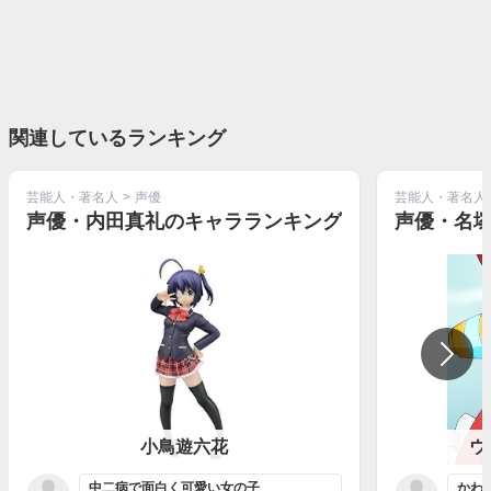
関連しているランキング
芸能人・著名人
>
声優
芸能人・著名人
声優・内田真礼のキャラランキング
声優・名
小鳥遊六花
ウ
中二病で面白く可愛い女の子
かわ