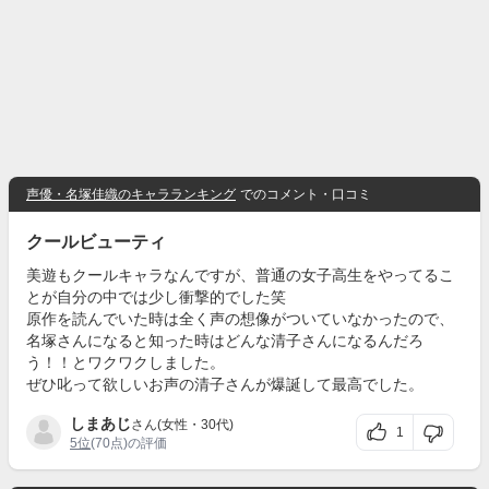
声優・名塚佳織のキャラランキング
でのコメント・口コミ
クールビューティ
美遊もクールキャラなんですが、普通の女子高生をやってるこ
とが自分の中では少し衝撃的でした笑
原作を読んでいた時は全く声の想像がついていなかったので、
名塚さんになると知った時はどんな清子さんになるんだろ
う！！とワクワクしました。
ぜひ叱って欲しいお声の清子さんが爆誕して最高でした。
しまあじ
さん(女性・30代)
1
5位
(70点)の評価