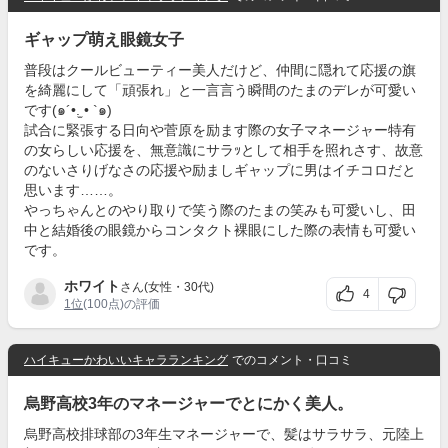
ギャップ萌え眼鏡女子
普段はクールビューティー美人だけど、仲間に隠れて応援の旗
を綺麗にして「頑張れ」と一言言う瞬間のたまのデレが可愛い
です(๑´•.̫ • `๑)
試合に緊張する日向や菅原を励ます際の女子マネージャー特有
の女らしい応援を、無意識にサラｯとして相手を照れさす、故意
のないさりげなさの応援や励ましギャップに男はイチコロだと
思います……。
やっちゃんとのやり取りで笑う際のたまの笑みも可愛いし、田
中と結婚後の眼鏡からコンタクト裸眼にした際の表情も可愛い
です。
ホワイト
さん(女性・30代)
4
1位
(100点)の評価
ハイキューかわいいキャラランキング
でのコメント・口コミ
烏野高校3年のマネージャーでとにかく美人。
烏野高校排球部の3年生マネージャーで、髪はサラサラ、元陸上