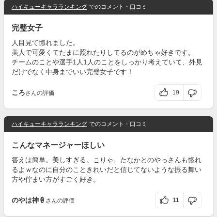
ハイキューキャラランキング
でのコメント・口コミ
完璧女子
人目見て惚れました。
美人で可愛くてたまに照れたりしてるのがめちゃ好きです。
チームのことや選手1人1人のことをしっかり考えていて、外見
だけでなく中身までいい完璧女子です！
ころ
19
さんの評価
ハイキューキャラランキング
でのコメント・口コミ
こんなマネージャーほしい
答えは簡単。美しすぎる。こりゃ、たなかとのやっさんも惚れ
るよｗなのに自分のこときれいだと信じてないような振る舞い
方や佇まい方がすごく好き。
のやは神🍦
11
さんの評価