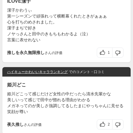
ILOVE潔子
潔子かわうぃ
第一シーズンで頑張れって横断幕くれたときがぁぁぁ
心を打ちのめされました。
潔子まぢで好き
ノヤっさんと田中のきもちもわかるよ（泣）
言葉に表せれない
推しを永久無限推し
1
さんの評価
ハイキューかわいいキャラランキング
でのコメント・口コミ
姫川どこ
姫川どこって感じだけど女性の中だったら清水先輩かな
美しいって感じで田中が惚れる理由がわかる
メガネってのが美しさ強調してるしたまにやっちゃんに見せる
笑顔が尊い
夜久推し
2
さんの評価