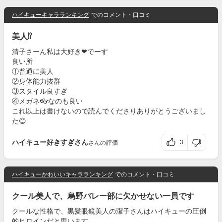
ハイキューキャラランキング
でのコメント・口コミ
美人⁉️
清子さーん私は大好き❤でーす
良い所
①普通に美人
②身体能力抜群
③スタイル良すぎ
④メガネ👓なのも良い
これ以上は書けないので読んでくださりありがとうございまし
た😊
ハイキュー好きすぎさん
3
さんの評価
ハイキューかわいいキャラランキング
でのコメント・口コミ
クール美人で、烏野バレー部に欠かせない一員です
クールな性格で、黒髪眼鏡美人の潔子さんはハイキューの圧倒
的ヒロインだと思います。