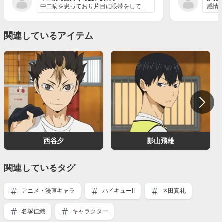
中二病を患っており片目に眼帯をしているちょっとおかしな...
関連しているアイテム
西谷夕
影山飛雄
関連しているタグ
アニメ・漫画キャラ
ハイキュー!!
内田真礼
名塚佳織
キャラクター