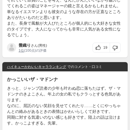
それでいて部員のことを考え、なんだかんだいいながら協力し
てくれるこの姿はマネージャーの鏡と言えるかもしれません。
単なるイエスマンよりも彼女のような存在の方が正直なところ
ありがたいものだと思います。
また、長身で風貌が大人びたところが個人的にも大好きな女性
のタイプです。大人になってからも非常に人気がある女性にな
るでしょう。
畳織り
さん(男性)
19
1位
(100点)の評価
ハイキューかわいいキャラランキング
でのコメント・口コミ
かっこいいザ・マドンナ
きっと、ジャンプ読者の少年も叶わぬ恋に落ちたはず。ザ・マ
ドンナのきよこさん。年上の女の私でもクラっとする色気があ
ります。
なのに、屈託のない笑顔を見せてくれたり……とくにやっちゃ
んとの絡みがあるときの表情はかわいらしくて好きです。
同期に対する気遣いのない感じも好きです。陸上の話は泣けま
す。かっこよすぎる。先輩。