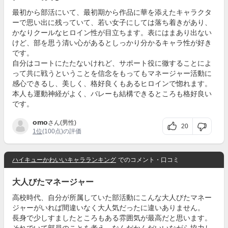
最初から部活にいて、最初期から作品に華を添えたキャラクタ
ーで思い出に残っていて、若い女子にしては落ち着きがあり、
かなりクールなヒロイン性が目立ちます。表にはまあり出ない
けど、部を思う清い心があるとしっかり分かるキャラ性が好き
です。
自分はコートにたたないけれど、サポート役に徹することによ
って共に戦うということを信念をもってもマネージャー活動に
感心できるし、美しく、格好良くもあるヒロインで惚れます。
本人も運動神経がよく、バレーも結構できるところも格好良い
です。
omo
さん(男性)
20
1位
(100点)の評価
ハイキューかわいいキャラランキング
でのコメント・口コミ
大人びたマネージャー
高校時代、自分が所属していた部活動にこんな大人びたマネー
ジャーがいれば間違いなく大人気だったに違いありません。
長身で少しすましたところもある雰囲気が最高だと思います。