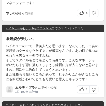
マネージャーです！
やしのみ
4
さんの評価
ハイキューかわいいキャラランキング
でのコメント・口コミ
眼鏡姿が美しい。
ハイキューの中で一番美人だと思います。なんてったってあの
眼鏡姿のクールなたたずまいが最高なんです。あの目で見つめ
られたら男なら一発ですよね。
そしてスタイルもとてもよくて長身です。こんなマネージャー
がいたらまず恋に落ちてしまうし練習に身が入らないと思いま
すね。部活中に告白してしまうと思います。
また性格も可愛いところがあって、じゃがりこが好きなところ
にも親近感がわいてとても可愛いと思えるキャラです！
ムルティプラ
さん(男性・40代)
3
1位
(100点)の評価
ハイキューかわいいキャラランキング
でのコメント・口コミ