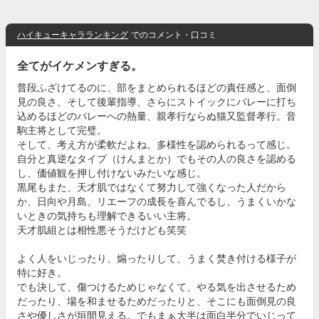
ハイキューキャラランキング
でのコメント・口コミ
全てがイケメンすぎる。
普段ふざけてるのに、部をまとめられるほどの責任感と、面倒
見の良さ、そして後輩指導、さらにストイックにバレーに打ち
込めるほどのバレーへの熱量、親孝行ならぬ猫又監督孝行。音
駒主将として完璧。
そして、考え方が柔軟だよね。多様性を認められるって感じ。
自分と真逆なタイプ（けんまとか）でもその人の良さを認める
し、価値観を押し付けないみたいな感じ。
黒尾もまた、天才肌ではなくて努力して強くなった人だから
か、日向や月島、リエーフの成長を喜んでるし、うまくいかな
いときの気持ちも理解できるいい主将。
天才肌組とは相性悪そうだけども笑笑
よく人をいじったり、煽ったりして、うまく焚き付ける様子が
特に好き。
でも決して、傷つけるためじゃなくて、やる気を出させるため
だったり、場を和ませるためだったりと、そこにも面倒見の良
さや優しさが垣間見える。でもまぁ大半は面白半分でいじって