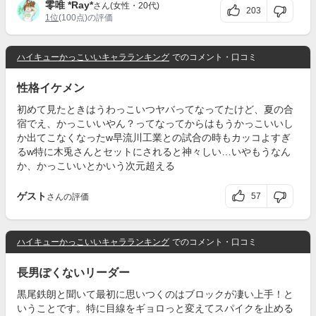
零唯 *Ray*
さん(女性・20代)
203
1位
(100点)の評価
ハイキューかっこいいキャラランキング
でのコメント・口コミ
性格イケメン
初めて見たときはうわっこいつヤバってなってたけど、夏の合
宿でえ、かっこいいやん？ってなってからはもうかっこいいし
か出てこなくなったw早流川工業との試合の時もカッコよすぎ
るw特に木兎さんとセットにされると神々しい…いやもうなん
か、かっこいいとかいう次元超える
ゲスト
57
さんの評価
ハイキューかっこいいキャラランキング
でのコメント・口コミ
長男ぽくないリーダー
黒尾鉄朗と聞いて最初に思いつくのはブロックが凄い上手！と
いうことです。特に目線をギョロっと変えてスパイクを止める