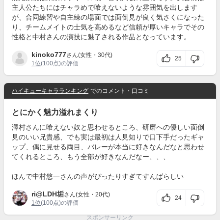
主人公たちにはチャラめで喰えないような雰囲気を出します
が、合同練習や自主練の場面では面倒見が良く気さくになった
り、チームメイトの士気を高めるなど信頼が厚いキャラでその
性格と中村さんの演技に魅了される作品となっています。
kinoko777
さん(女性・30代)
25
1位
(100点)の評価
ハイキューキャラランキング
でのコメント・口コミ
とにかく魅力溢れまくり
澤村さんに喰えない奴と思わせるところ、研磨への優しい面倒
見のいい兄貴感、でも実は最初は人見知りで口下手だったギャ
ップ、偶に見せる両目、バレーが本当に好きなんだなと思わせ
てくれるところ、もう全部が好きなんだなー、、、
ほんで中村悠一さんの声がぴったりすぎてすんばらしい
ri@LDH垢
さん(女性・20代)
24
1位
(100点)の評価
スポンサーリンク