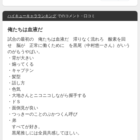
ハイキューキャラランキング
でのコメント・口コミ
俺たちは血液だ
試合の最初の 俺たちは血液だ 滞りなく流れろ 酸素を回
せ 脳が 正常に働くために を黒尾（中村悠一さん）がいう
のがもうやばい。
・背が大きい
・煽ってくる
・キャプテン
・髪型
・話し方
・色気
・大地さんとニコニコしながら握手する
・ドＳ
・面倒見が良い
・つっきーのことのぶかつくん呼び
・弟
すべてが好き。
黒尾推しには全員共感してほしい。