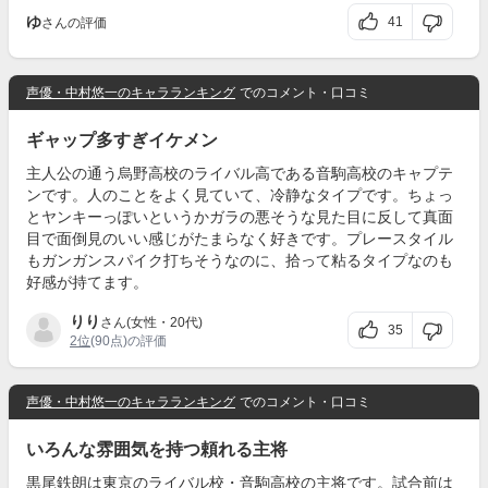
ゆ
41
さんの評価
声優・中村悠一のキャラランキング
でのコメント・口コミ
ギャップ多すぎイケメン
主人公の通う烏野高校のライバル高である音駒高校のキャプテ
ンです。人のことをよく見ていて、冷静なタイプです。ちょっ
とヤンキーっぽいというかガラの悪そうな見た目に反して真面
目で面倒見のいい感じがたまらなく好きです。プレースタイル
もガンガンスパイク打ちそうなのに、拾って粘るタイプなのも
好感が持てます。
りり
さん(女性・20代)
35
2位
(90点)の評価
声優・中村悠一のキャラランキング
でのコメント・口コミ
いろんな雰囲気を持つ頼れる主将
黒尾鉄朗は東京のライバル校・音駒高校の主将です。試合前は