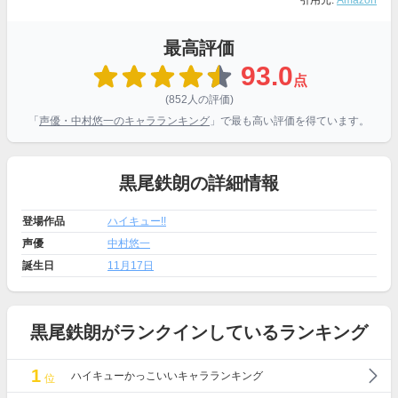
引用元:
Amazon
最高評価
93.0
点
(852人の評価)
「
声優・中村悠一のキャラランキング
」で最も高い評価を得ています。
黒尾鉄朗の詳細情報
登場作品
ハイキュー!!
声優
中村悠一
誕生日
11月17日
黒尾鉄朗がランクインしているランキング
1
ハイキューかっこいいキャラランキング
位