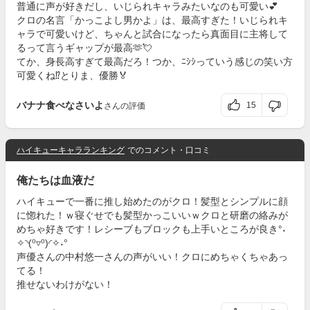
普通に声が好きだし、いじられキャラみたいなのも可愛い💕
クロの名言「かっこよし男かよ」は、最高すぎた！いじられキ
ャラで可愛いけど、ちゃんと試合になったら真面目に主将して
るって言うギャップが最高🫶💘
てか、身長高すぎて最高だろ！つか、ﾆｼｼっていう感じの笑い方
可愛くね⁉︎とりま、優勝🏅
バナナ食べなさいよ
15
さんの評価
ハイキューキャラランキング
でのコメント・口コミ
俺たちは血液だ
ハイキューで一番に推し始めたのがクロ！髪型とシンプルに顔
に惚れた！ｗ寝ぐせでも髪型かっこいいｗクロと研磨の絡みが
めちゃ好きです！レシーブもブロックも上手いところが良き°˖
✧◝(⁰▿⁰)◜✧˖°
声優さんの中村悠一さんの声がいい！クロにめちゃくちゃあっ
てる！
推せないわけがない！