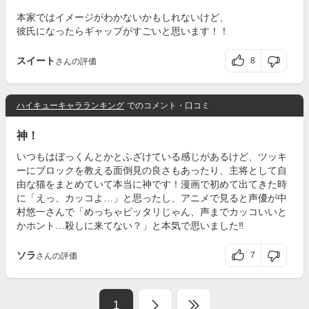
本家ではイメージがわかないかもしれないけど、
彼氏になったらギャップがすごいと思います！！
スイート
8
さんの評価
ハイキューキャラランキング
でのコメント・口コミ
神！
いつもはぼっくんとかとふざけている感じがあるけど、ツッキ
ーにブロックを教える面倒見の良さもあったり、主将として自
由な猫をまとめていて本当に神です！漫画で初めて出てきた時
に「えっ、カッコよ…」と思ったし、アニメで見ると声優が中
村悠一さんで「めっちゃピッタリじゃん、声までカッコいいと
かホント…殺しに来てない？」と本気で思いました‼︎
ソラ
7
さんの評価
1