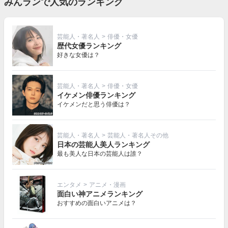
みんランで人気のランキング
芸能人・著名人
>
俳優・女優
歴代女優ランキング
好きな女優は？
芸能人・著名人
>
俳優・女優
イケメン俳優ランキング
イケメンだと思う俳優は？
芸能人・著名人
>
芸能人・著名人その他
日本の芸能人美人ランキング
最も美人な日本の芸能人は誰？
エンタメ
>
アニメ・漫画
面白い神アニメランキング
おすすめの面白いアニメは？