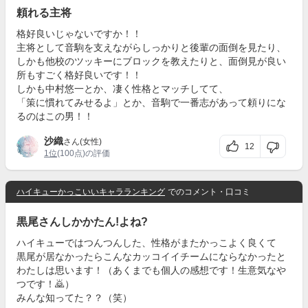
頼れる主将
格好良いじゃないですか！！
主将として音駒を支えながらしっかりと後輩の面倒を見たり、
しかも他校のツッキーにブロックを教えたりと、面倒見が良い
所もすごく格好良いです！！
しかも中村悠一とか、凄く性格とマッチしてて、
「策に慣れてみせるよ」とか、音駒で一番志があって頼りにな
るのはこの男！！
沙織
さん(女性)
12
1位
(100点)の評価
ハイキューかっこいいキャラランキング
でのコメント・口コミ
黒尾さんしかかたん!よね?
ハイキューではつんつんした、性格がまたかっこよく良くて
黒尾が居なかったらこんなカッコイイチームにならなかったと
わたしは思います！（あくまでも個人の感想です！生意気なや
つです！🙇）
みんな知ってた？？（笑）