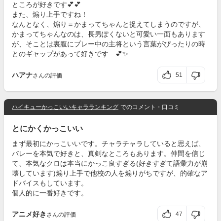
ところが好きです💕💕
また、煽り上手ですね！
なんとなく、煽り＝かまってちゃんと捉えてしまうのですが、
かまってちゃんなのは、長男ぽくないと可愛い一面もあります
が、そことは裏腹にプレー中の主将という言葉がぴったりの時
とのギャップがあって好きです…💕✨
ハアナ
51
さんの評価
ハイキューかっこいいキャラランキング
でのコメント・口コミ
とにかくかっこいい
まず最初にかっこいいです。チャラチャラしていると思えば、
バレーを本気で好きと、真剣なところもあります。仲間を信じ
て、本気なクロは本当にかっこ良すぎる(好きすぎて語彙力が崩
壊しています)煽り上手で他校の人を煽りがちですが、的確なア
ドバイスもしています。
個人的に一番好きです。
アニメ好き
47
さんの評価