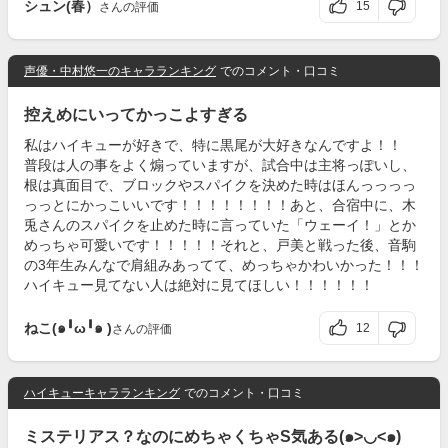
シュン(春）
15
さんの評価
声優・中村悠一のキャラランキング
でのコメント・口コミ
控えめにいってかっこよすぎる
私はハイキューが好きで、特に黒尾が大好きなんですよ！！
普段は人の事をよく煽っていますが、試合中は主将っぽいし、
根は真面目で、ブロックやスパイクを決めた時はほんっっっっ
っっとにかっこいいです！！！！！！！！あと、合宿中に、木
兎さんのスパイクを止めた時に言っていた「ウェーイ！」とか
めっちゃ可愛いです！！！！！それと、戸美と戦った後、音駒
の3年生みんなで肩組みあってて、めっちゃかわいかった！！！
ハイキュー見てない人は絶対に見てほしい！！！！！！
ねこ(๑╹ω╹๑ )
12
さんの評価
ハイキューキャラランキング
でのコメント・口コミ
ミステリアス？なのにめちゃくちゃS気ある(๑>◡<๑)