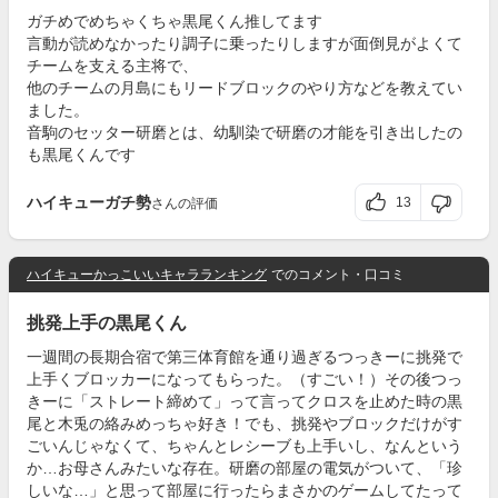
ガチめでめちゃくちゃ黒尾くん推してます
言動が読めなかったり調子に乗ったりしますが面倒見がよくて
チームを支える主将で、
他のチームの月島にもリードブロックのやり方などを教えてい
ました。
音駒のセッター研磨とは、幼馴染で研磨の才能を引き出したの
も黒尾くんです
ハイキューガチ勢
13
さんの評価
ハイキューかっこいいキャラランキング
でのコメント・口コミ
挑発上手の黒尾くん
一週間の長期合宿で第三体育館を通り過ぎるつっきーに挑発で
上手くブロッカーになってもらった。（すごい！）その後つっ
きーに「ストレート締めて」って言ってクロスを止めた時の黒
尾と木兎の絡みめっちゃ好き！でも、挑発やブロックだけがす
ごいんじゃなくて、ちゃんとレシーブも上手いし、なんという
か…お母さんみたいな存在。研磨の部屋の電気がついて、「珍
しいな…」と思って部屋に行ったらまさかのゲームしてたって