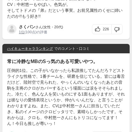
CV：中村悠一もやばい。色気が。
そしてトドメの『弟』だという事実。お前兄属性のくせに姉い
たのか!!もう好き!!
さくパン
さん(女性・20代)
226
1位
(100点)の評価
ハイキューキャラランキング
でのコメント・口コミ
常に冷静なMBのSっ気のある可愛いやつ。
圧倒的1位。この子がいなかったら私誰推してたんだろ？どスト
ライクな性格で、1番チームを、研磨を信じている。皆には毒舌
だけど、陸対空で見られた、やっくんのいなくなったあとの音
駒を主将のクロがカバーするという場面には涙をそそられまし
た。冷たく、色んな人を笑いものにする1面もありますが、それ
は彼なりの愛情表現というか、仲がいいんだな、と言うことが
わかりますよね。また、CVは中村悠一さんに担当していただ
き、私のイメージのクロピッタリで、素晴らしかったです。そ
れからは、クロも、中村悠一さんにもトリコになってます！
ん！今日も推しが尊いっ！