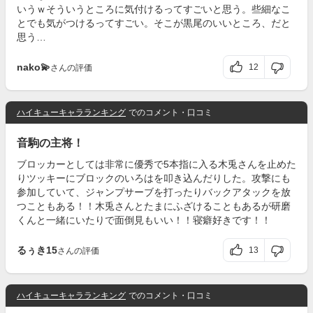
いうｗそういうところに気付けるってすごいと思う。些細なこ
とでも気がつけるってすごい。そこが黒尾のいいところ、だと
思う…
nako💫
12
さんの評価
ハイキューキャラランキング
でのコメント・口コミ
音駒の主将！
ブロッカーとしては非常に優秀で5本指に入る木兎さんを止めた
りツッキーにブロックのいろはを叩き込んだりした。攻撃にも
参加していて、ジャンプサーブを打ったりバックアタックを放
つこともある！！木兎さんとたまにふざけることもあるが研磨
くんと一緒にいたりで面倒見もいい！！寝癖好きです！！
るぅき15
13
さんの評価
ハイキューキャラランキング
でのコメント・口コミ