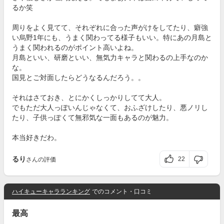
るか笑
周りをよく見てて、それぞれに合った声がけをしてたり、癖強
い烏野1年にも、うまく関わってる様子もいい。特にあの月島と
うまく関われるのがポイント高いよね。
月島といい、研磨といい、無気力キャラと関わるの上手なのか
な。
国見とご対面したらどうなるんだろう。。
それはさておき、とにかくしっかりしてて大人。
でもただ大人っぽいんじゃなくて、おふざけしたり、悪ノリし
たり、子供っぽくて無邪気な一面もあるのが魅力。
本当好きだわ。
るり
22
さんの評価
ハイキューキャラランキング
でのコメント・口コミ
最高