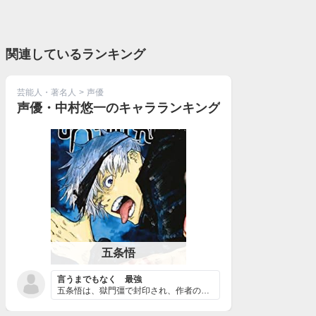
関連しているランキング
芸能人・著名人
>
声優
声優・中村悠一のキャラランキング
五条悟
言うまでもなく 最強
五条悟は、獄門彊で封印され、作者の芥見下々先生に活躍回...