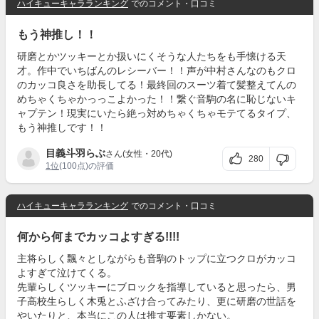
ハイキューキャラランキング
でのコメント・口コミ
もう神推し！！
研磨とかツッキーとか扱いにくそうな人たちをも手懐ける天
才。作中でいちばんのレシーバー！！声が中村さんなのもクロ
のカッコ良さを助長してる！最終回のスーツ着て髪整えてんの
めちゃくちゃかっっこよかった！！繋ぐ音駒の名に恥じないキ
ャプテン！現実にいたら絶っ対めちゃくちゃモテてるタイプ、
もう神推しです！！
目義斗羽らぶ
さん(女性・20代)
280
1位
(100点)の評価
ハイキューキャラランキング
でのコメント・口コミ
何から何までカッコよすぎる!!!!
主将らしく飄々としながらも音駒のトップに立つクロがカッコ
よすぎて泣けてくる。
先輩らしくツッキーにブロックを指導していると思ったら、男
子高校生らしく木兎とふざけ合ってみたり、更に研磨の世話を
やいたりと、本当にこの人は推す要素しかない。