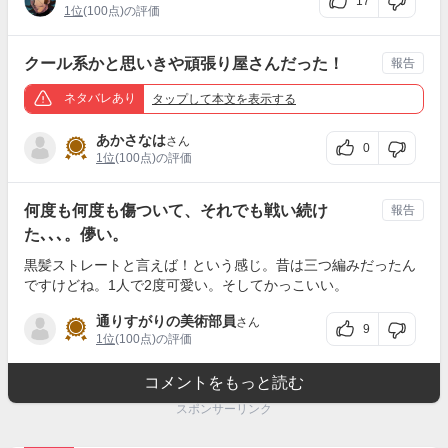
17
1位
(100点)の評価
クール系かと思いきや頑張り屋さんだった！
報告
ネタバレあり
タップ
して本文を表示する
あかさなは
さん
0
1位
(100点)の評価
何度も何度も傷ついて、それでも戦い続け
報告
た､､､。儚い。
黒髪ストレートと言えば！という感じ。昔は三つ編みだったん
ですけどね。1人で2度可愛い。そしてかっこいい。
通りすがりの美術部員
さん
9
1位
(100点)の評価
コメントをもっと読む
スポンサーリンク