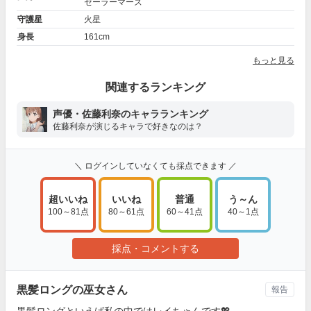
セーラーマーズ
守護星
火星
身長
161cm
もっと見る
関連するランキング
声優・佐藤利奈のキャラランキング
佐藤利奈が演じるキャラで好きなのは？
＼ ログインしていなくても採点できます ／
超いいね
いいね
普通
う～ん
100～81点
80～61点
60～41点
40～1点
採点・コメントする
黒髪ロングの巫女さん
報告