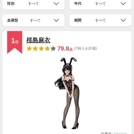
性別
すべて
年代
すべて
血液型
すべて
期間
すべて
1
桜島麻衣
位
79.8
(798人が評価)
点