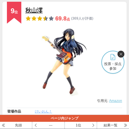
9
秋山澪
位
69.8
(369人が評価)
点
投票・採点
参加
引用元:
Amazon
登場作品
けいおん！
ページ内ジャンプ
声優
日笠陽子
先頭
---
1位
結果一覧
誕生日
1月15日