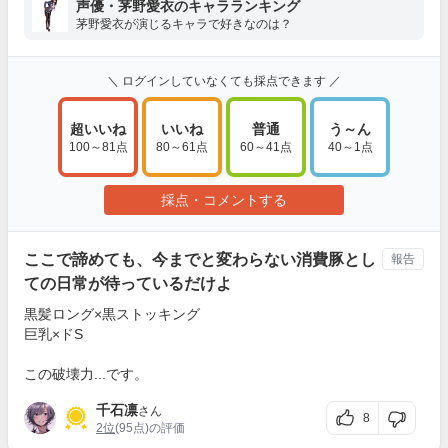
声優・茅野愛衣のキャラランキング
茅野愛衣が演じるキャラで好きなのは？
＼ ログインしていなくても採点できます ／
超いいね
いいね
普通
う～ん
100～81点
80～61点
60～41点
40～1点
採点・コメントする
ここで諦めても、今までと変わらない消費豚とし
報告
ての日常が待っているだけよ
黒髪ロング×黒ストッキング
巨乳×ドS
この破壊力...です。
千石凛
さん
8
2位
(95点)の評価