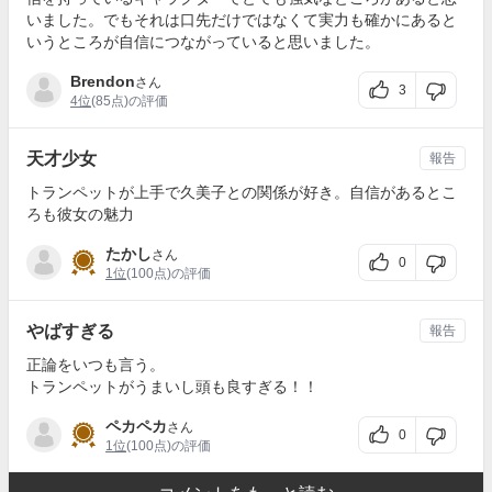
いました。でもそれは口先だけではなくて実力も確かにあると
いうところが自信につながっていると思いました。
Brendon
さん
3
4位
(85点)の評価
天才少女
報告
トランペットが上手で久美子との関係が好き。自信があるとこ
ろも彼女の魅力
たかし
さん
0
1位
(100点)の評価
やばすぎる
報告
正論をいつも言う。
トランペットがうまいし頭も良すぎる！！
ペカペカ
さん
0
1位
(100点)の評価