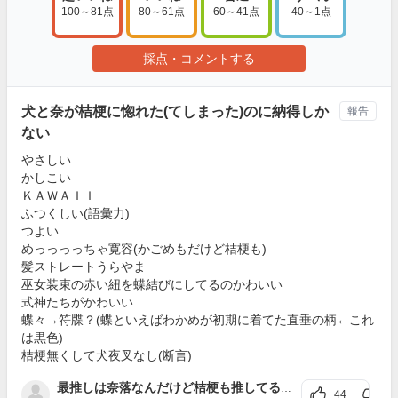
100～81点
80～61点
60～41点
40～1点
採点・コメントする
犬と奈が桔梗に惚れた(てしまった)のに納得しか
報告
ない
やさしい
かしこい
ＫＡＷＡＩＩ
ふつくしい(語彙力)
つよい
めっっっっちゃ寛容(かごめもだけど桔梗も)
髪ストレートうらやま
巫女装束の赤い紐を蝶結びにしてるのかわいい
式神たちがかわいい
蝶々→符牒？(蝶といえばわかめが初期に着てた直垂の柄←これ
は黒色)
桔梗無くして犬夜叉なし(断言)
最推しは奈落なんだけど桔梗も推してる古代生物💎
さん
44