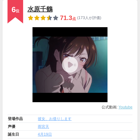
6
水原千鶴
位
71.3
(173人が評価)
点
公式動画:
Youtube
登場作品
彼女、お借りします
声優
雨宮天
誕生日
4月19日