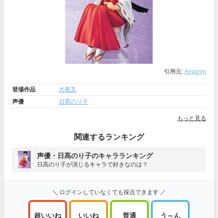
引用元:
Amazon
登場作品
犬夜叉
声優
日髙のり子
もっと見る
関連するランキング
声優・日髙のり子のキャラランキング
日高のり子が演じるキャラで好きなのは？
＼ ログインしていなくても採点できます ／
超いいね
いいね
普通
う～ん