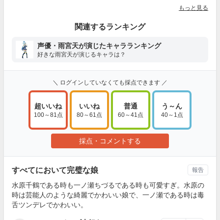
もっと見る
関連するランキング
声優・雨宮天が演じたキャラランキング
好きな雨宮天が演じるキャラは？
＼ ログインしていなくても採点できます ／
超いいね
いいね
普通
う～ん
100～81点
80～61点
60～41点
40～1点
採点・コメントする
すべてにおいて完璧な娘
報告
水原千鶴である時も一ノ瀬ちづるである時も可愛すぎ。水原の
時は芸能人のような綺麗でかわいい娘で、一ノ瀬である時は毒
舌ツンデレでかわいい。