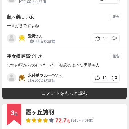
1位
(100点)の評価
超～美しい女
報告
一番好きですよね！
愛野
さん
46
1位
(100点)の評価
巫女様最高でした
報告
少年の頃から大好きだった、初恋のような黒髪美人
氷砂糖フルーツ
さん
19
1位
(100点)の評価
コメントをもっと読む
3
霞ヶ丘詩羽
位
72.7
(345人が評価)
点