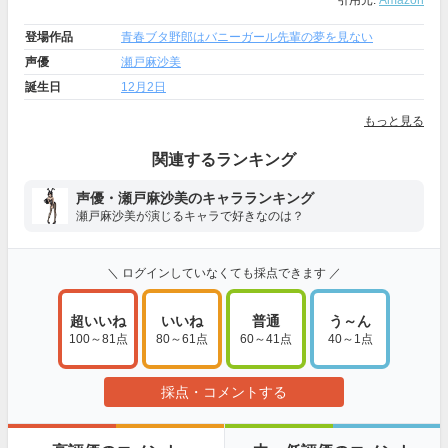
引用元:
Amazon
登場作品
青春ブタ野郎はバニーガール先輩の夢を見ない
声優
瀬戸麻沙美
誕生日
12月2日
もっと見る
関連するランキング
声優・瀬戸麻沙美のキャラランキング
瀬戸麻沙美が演じるキャラで好きなのは？
＼ ログインしていなくても採点できます ／
超いいね
いいね
普通
う～ん
100～81点
80～61点
60～41点
40～1点
採点・コメントする