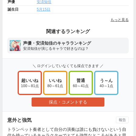
声優
安済知佳
誕生日
5月15日
もっと見る
関連するランキング
声優・安済知佳のキャラランキング
安済知佳が演じるキャラで好きなのは？
＼ ログインしていなくても採点できます ／
超いいね
いいね
普通
う～ん
100～81点
80～61点
60～41点
40～1点
採点・コメントする
意外と強気
報告
トランペット奏者として自分の演奏は誰にも負けないという自
信を持っているキャラクターでとても強気なところがあると思