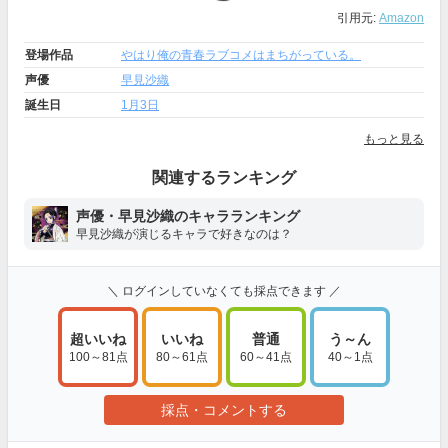
引用元:
Amazon
登場作品
やはり俺の青春ラブコメはまちがっている。
声優
早見沙織
誕生日
1月3日
もっと見る
関連するランキング
声優・早見沙織のキャラランキング
早見沙織が演じるキャラで好きなのは？
＼ ログインしていなくても採点できます ／
超いいね
いいね
普通
う～ん
100～81点
80～61点
60～41点
40～1点
採点・コメントする