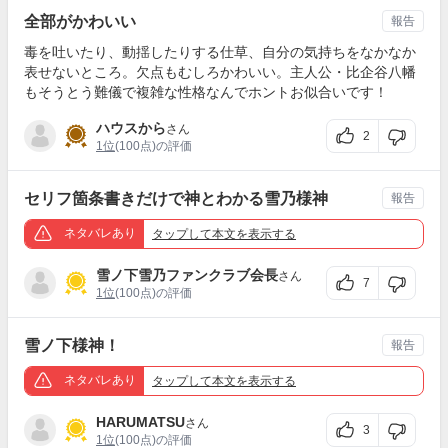
全部がかわいい
報告
毒を吐いたり、動揺したりする仕草、自分の気持ちをなかなか
表せないところ。欠点もむしろかわいい。主人公・比企谷八幡
もそうとう難儀で複雑な性格なんでホントお似合いです！
ハウスから
さん
2
1位
(100点)の評価
セリフ箇条書きだけで神とわかる雪乃様神
報告
ネタバレあり
タップ
して本文を表示する
雪ノ下雪乃ファンクラブ会長
さん
7
1位
(100点)の評価
雪ノ下様神！
報告
ネタバレあり
タップ
して本文を表示する
HARUMATSU
さん
3
1位
(100点)の評価