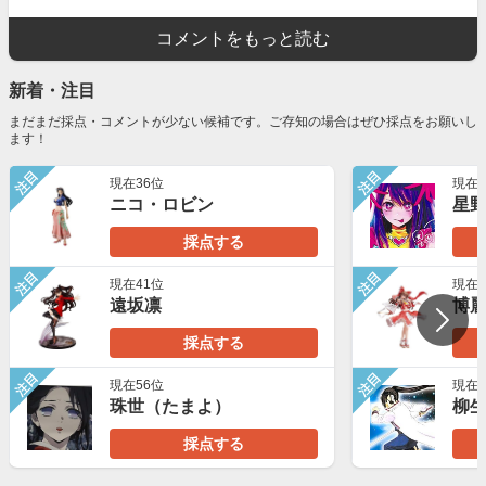
コメントをもっと読む
新着・注目
まだまだ採点・コメントが少ない候補です。ご存知の場合はぜひ採点をお願いし
ます！
注目
注目
現在36位
現在5
ニコ・ロビン
星
採点する
注目
注目
現在41位
現在2
遠坂凛
博
採点する
注目
注目
現在56位
現在2
珠世（たまよ）
柳
採点する