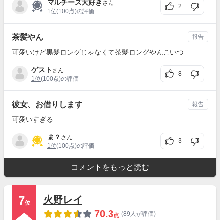
マルチーズ大好き
さん
2
1位
(100点)の評価
茶髪やん
報告
可愛いけど黒髪ロングじゃなくて茶髪ロングやんこいつ
ゲスト
さん
8
1位
(100点)の評価
彼女、お借りします
報告
可愛いすぎる
ま？
さん
3
1位
(100点)の評価
コメントをもっと読む
7
火野レイ
位
70.3
(89人が評価)
点