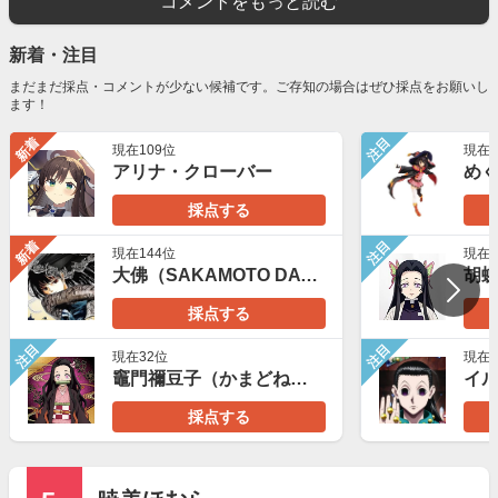
コメントをもっと読む
新着・注目
まだまだ採点・コメントが少ない候補です。ご存知の場合はぜひ採点をお願いし
ます！
新着
注目
現在109位
現在2
アリナ・クローバー
採点する
新着
注目
現在144位
現在3
大佛（SAKAMOTO DAYS）
採点する
注目
注目
現在32位
現在1
竈門禰豆子（かまどねずこ）
イ
採点する