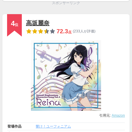
スポンサーリンク
4
高坂麗奈
位
72.3
(233人が評価)
点
引用元:
Amazon
登場作品
響け！ユーフォニアム