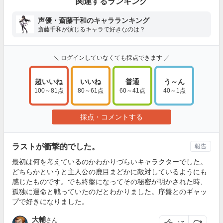
関連するランキング
声優・斎藤千和のキャラランキング
斎藤千和が演じるキャラで好きなのは？
＼ ログインしていなくても採点できます ／
超いいね
いいね
普通
う～ん
100～81点
80～61点
60～41点
40～1点
採点・コメントする
ラストが衝撃的でした。
報告
最初は何を考えているのかわかりづらいキャラクターでした。
どちらかというと主人公の鹿目まどかに敵対しているようにも
感じたものです。でも終盤になってその秘密が明かされた時、
孤独に運命と戦っていたのだとわかりました。序盤とのギャッ
プで好きになりました。
大輔
さん