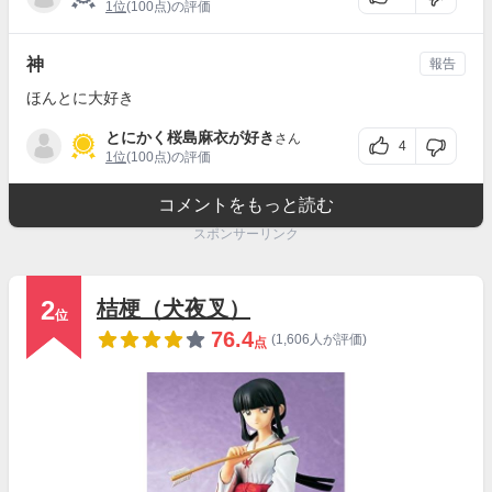
1位
(100点)の評価
神
報告
ほんとに大好き
とにかく桜島麻衣が好き
さん
4
1位
(100点)の評価
コメントをもっと読む
スポンサーリンク
2
桔梗（犬夜叉）
位
76.4
(1,606人が評価)
点