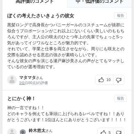
高評価のコメント
中・低評価のコメント
ぼくの考えたさいきょうの彼女
報告
黒髪ロングで高身長かつバニーガールのコスチュームが抜群に
似合うプロポーションがこれ以上にないくらい美しいのももち
ろんですが、主人公の咲太のひとつ年上の先輩でちょっとSっ
気があってイジワルなところが魅力的です。
それでいて、学業と仕事を両立させながら、周りにも咲太との
交際を認めさせる意志の強さが素晴らしいです。
そんな彼女の声を演じる瀬戸麻沙美さんの声がとてもマッチし
ているのが選考理由です。
マタマタ
さん
10
1位
(100点)の評価
とにかく神！
報告
神の一言ですね！！
どのキャラを例えても筆頭に上げられるレベルですね！！あり
がとうございます！1位ほんとにありがとうございます！！！！
鈴木悠太
さん
5