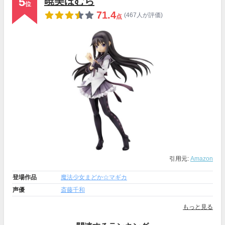
5
暁美ほむら
位
71.4
(467人が評価)
点
引用元:
Amazon
登場作品
魔法少女まどか☆マギカ
声優
斎藤千和
もっと見る