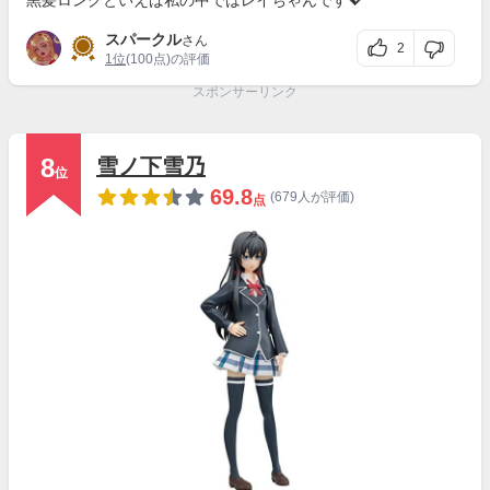
黒髪ロングといえば私の中ではレイちゃんです💖
スパークル
さん
2
1位
(100点)の評価
スポンサーリンク
8
雪ノ下雪乃
位
69.8
(679人が評価)
点