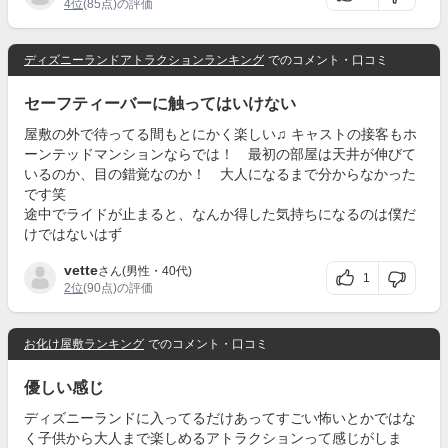
4位
(85点)の評価
ディズニーランドアトラクションランキング
でのコメント・口コミ
セーフティーバーに触ってはいけない
屋敷の外で待ってる間もとにかく楽しい♫ キャストの接客もホ
ーンテッドマンションならでは！ 最初の部屋は天井が伸びて
いるのか、目の錯覚なのか！ 大人になるまで分からなかった
です笑
途中でライドが止まると、なんか得した気持ちになるのは僕だ
けではないはず
vette
さん(男性・40代)
1
2位
(90点)の評価
お化け屋敷ランキング
でのコメント・口コミ
優しい感じ
ディズニーランドに入ってるだけあってすごい怖いとかではな
く子供から大人まで楽しめるアトラクションって感じがしま