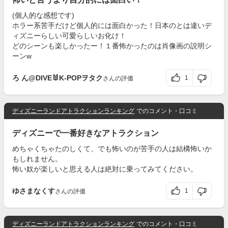
(個人的な感想です)
ホラー系苦手だけど個人的には面白かった！日本のとは違いデ
ィズニーらしい可愛らしいお化け！
どのシーンも楽しかったー！１番怖かったのは肖像画の説明シ
ーンw
ろ ん@DIVE🐰K-POPヲタク
1
さんの評価
ディズニーランドアトラクションランキング
でのコメント・口コミ
ディズニーで一番好きなアトラクション
めちゃくちゃたのしくて、でも怖いのが苦手の人は結構怖いか
もしれません。
怖い奴が楽しいと思える人は絶対に乗ってみてください。
ゆさまなくす
1
さんの評価
ディズニーランドアトラクションランキング
でのコメント・口コミ