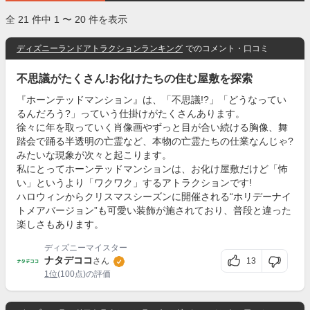
全 21 件中 1 〜 20 件を表示
ディズニーランドアトラクションランキング
でのコメント・口コミ
不思議がたくさん!お化けたちの住む屋敷を探索
『ホーンテッドマンション』は、「不思議!?」「どうなってい
るんだろう?」っていう仕掛けがたくさんあります。
徐々に年を取っていく肖像画やずっと目が合い続ける胸像、舞
踏会で踊る半透明の亡霊など、本物の亡霊たちの仕業なんじゃ?
みたいな現象が次々と起こります。
私にとってホーンテッドマンションは、お化け屋敷だけど「怖
い」というより「ワクワク」するアトラクションです!
ハロウィンからクリスマスシーズンに開催される“ホリデーナイ
トメアバージョン”も可愛い装飾が施されており、普段と違った
楽しさもあります。
ディズニーマイスター
ナタデココ
13
さん
1位
(100点)の評価