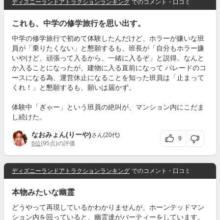
ディズニーランドアトラクションランキング
でのコメント・口コミ
これも、中学の修学旅行を思い出す。
中学の修学旅行で初めて体験したんだけど、ホラーが嫌いな班
員が「乗りたくない」と懇願するも、班長が「自分もホラー嫌
いやけど、頑張って入るから、一緒に入るぞ」と説得。なんと
か入ることになったが、建物に入る直前になって パレードのコ
ースになる為、運営休止になることを知った班員は「止まって
くれ！」と懇願するも、願いは届かず。
体験中「ぎゃー」という班員の絶叫が、マンション内にこだま
し続けた。
なおみょん(りーや)
さん(20代)
9
6位
(95点)の評価
ディズニーランドアトラクションランキング
でのコメント・口コミ
本物みたいな幽霊
どうやって再現しているかわかりませんが、ホーンテッドマン
ション内を回っていると、幽霊達がパーティーをしています。