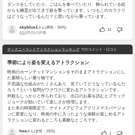
ダンスをしていたり、ごはんを食べていたり、飾られている絵
からも幽霊が出てきて銃を撃っています。いつもこのカラクリ
はどうなっているんだ？と思いながら乗っています。
skyblue1
さん(男性・30代)
11
4位
(85点)の評価
ディズニーランドアトラクションランキング
でのコメント・口コミ
季節により姿を変えるアトラクション
映画のホーンテッドマンションをそのままアトラクションにし
た素晴らしい乗り物です。
不思議な仕組みがたくさんあり、見ていてどうなっているんだ
ろう？という疑問がワクワクに変わるアトラクションです。
外観もしっかりと作られており、出口のお墓を読むとブラック
ジョークが効いていて楽しさが倍増します。
また冬の時期限定で、ナイトメアビフォアクリスマスバージョ
ンに変更になり、映画の中に入ったような体験が楽しめるアト
ラクションに変わるところも素敵なところです。
hea
さん(女性・20代)
1