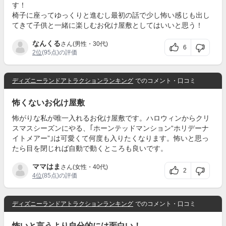
す！
椅子に座ってゆっくりと進むし最初の話で少し怖い感じも出し
てきて子供と一緒に楽しむお化け屋敷としてはいいと思う！
なんくる
さん(男性・30代)
6
2位
(95点)の評価
ディズニーランドアトラクションランキング
でのコメント・口コミ
怖くないお化け屋敷
怖がりな私が唯一入れるお化け屋敷です。ハロウィンからクリ
スマスシーズンにやる、｢ホーンテッドマンション“ホリデーナ
イトメアー”｣は可愛くて何度も入りたくなります。怖いと思っ
たら目を閉じれば自動で動くところも良いです。
ママはま
さん(女性・40代)
2
4位
(85点)の評価
ディズニーランドアトラクションランキング
でのコメント・口コミ
怖いと言うより自分的には面白い！