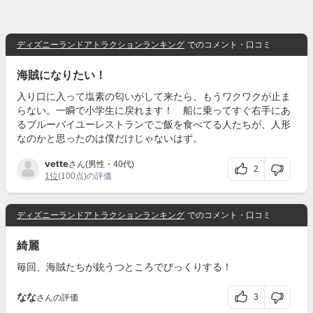
ディズニーランドアトラクションランキング
でのコメント・口コミ
海賊になりたい！
入り口に入って塩素の匂いがして来たら、もうワクワクが止ま
らない。一瞬で小学生に戻れます！ 船に乗ってすぐ右手にあ
るブルーバイユーレストランでご飯を食べてる人たちが、人形
なのかと思ったのは僕だけじゃないはず。
vette
さん(男性・40代)
2
1位
(100点)の評価
ディズニーランドアトラクションランキング
でのコメント・口コミ
綺麗
毎回、海賊たちが銃うつところでびっくりする！
なな
3
さんの評価