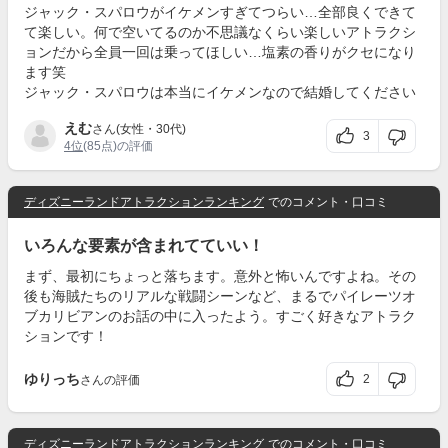
ジャック・スパロウがイケメンすぎてつらい…全部良くできて
て楽しい。何で空いてるのか不思議なくらい楽しいアトラクシ
ョンだから全員一回は乗ってほしい…塩素の香りがクセになり
ます笑
ジャック・スパロウは本当にイケメンなので結婚してください
えむ
さん(女性・30代)
3
4位
(85点)の評価
ディズニーランドアトラクションランキング
でのコメント・口コミ
いろんな要素が含まれてていい！
まず、最初にちょっと落ちます。意外と怖いんですよね。その
後も海賊たちのリアルな戦闘シーンなど、まるでパイレーツオ
ブカリビアンのお話の中に入ったよう。すごく好きなアトラク
ションです！
ゆりっち
2
さんの評価
ディズニーランドアトラクションランキング
でのコメント・口コミ