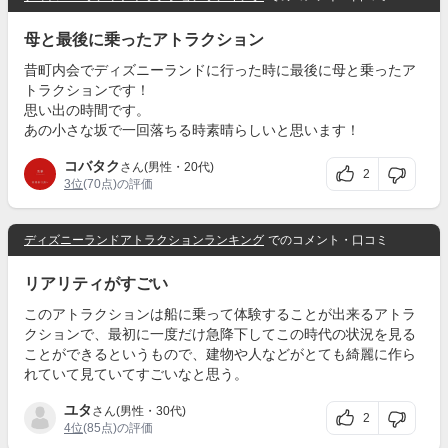
母と最後に乗ったアトラクション
昔町内会でディズニーランドに行った時に最後に母と乗ったア
トラクションです！
思い出の時間です。
あの小さな坂で一回落ちる時素晴らしいと思います！
コバタク
さん(男性・20代)
2
3位
(70点)の評価
ディズニーランドアトラクションランキング
でのコメント・口コミ
リアリティがすごい
このアトラクションは船に乗って体験することが出来るアトラ
クションで、最初に一度だけ急降下してこの時代の状況を見る
ことができるというもので、建物や人などがとても綺麗に作ら
れていて見ていてすごいなと思う。
ユタ
さん(男性・30代)
2
4位
(85点)の評価