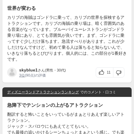
世界が変わる
カリブの海賊はゴンドラに乗って、カリブの世界を探検するア
トラクションです。カリブの海賊の乗り場は、暗く雰囲気のあ
る音楽がなっています。ブルーバイユーレストランがゴンドラ
乗り場にあり、とても雰囲気が良いです。まず、ゴンドラに乗
ってすぐ少しだけ落ちます。急流すべりがあります。これが少
しだけなんですけど、初めて乗る人は落ちると知らないんで、
いきなり落ちるとびびります。個人的には、この部分が1番好き
です。
skyblue1
さん(男性・30代)
11
3位
(90点)の評価
ディズニーランドアトラクションランキング
でのコメント・口コミ
急降下でテンションの上がるアトラクション
翻訳すると怖いことをいっているがまぁとりあえず楽しいアト
ラクション。
ジャック・スパロウにもあえてとてもいい。
でも最後の追いかけるシーンちょっとまぁという感じ。でも楽