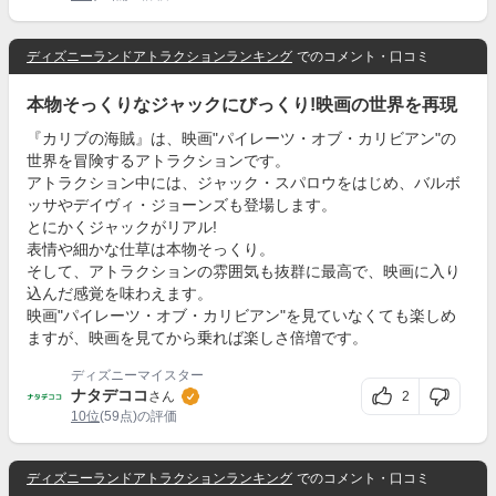
ディズニーランドアトラクションランキング
でのコメント・口コミ
本物そっくりなジャックにびっくり!映画の世界を再現
『カリブの海賊』は、映画"パイレーツ・オブ・カリビアン"の
世界を冒険するアトラクションです。
アトラクション中には、ジャック・スパロウをはじめ、バルボ
ッサやデイヴィ・ジョーンズも登場します。
とにかくジャックがリアル!
表情や細かな仕草は本物そっくり。
そして、アトラクションの雰囲気も抜群に最高で、映画に入り
込んだ感覚を味わえます。
映画"パイレーツ・オブ・カリビアン"を見ていなくても楽しめ
ますが、映画を見てから乗れば楽しさ倍増です。
ディズニーマイスター
ナタデココ
2
さん
10位
(59点)の評価
ディズニーランドアトラクションランキング
でのコメント・口コミ