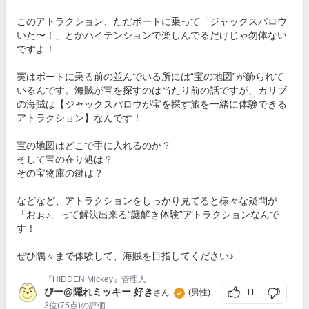
このアトラクション、ただボートに乗って「ジャックスパロウ
いた〜！」とかハイテンションで楽しんでるだけじゃ勿体ない
ですよ！
実はボートに乗る前の並んでいる所には“宝の地図”が飾られて
いるんです。海賊が宝を探すのは当たり前の話ですが、カリブ
の海賊は【ジャックスパロウが宝を探す旅を一緒に体験できる
アトラクション】なんです！
宝の地図はどこで手に入れるのか？
そして宝の在り処は？
その宝物庫の鍵は？
などなど、アトラクションをしっかり見てると様々な疑問が
「おぉ♪」って解決出来る“謎解き体験”アトラクションなんで
す！
ぜひ隅々まで体験して、海賊を目指してください♪
『HIDDEN Mickey』管理人
ぴー@隠れミッキー 好き
11
さん
(男性)
3位
(75点)の評価