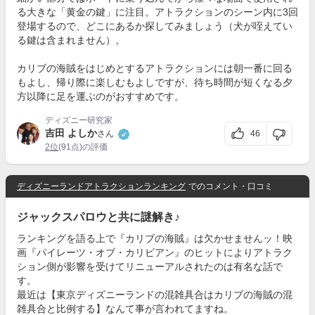
る大きな「黄金の鍵」に注目。アトラクションのシーン内に3回
登場するので、どこにあるか探してみましょう（犬が咥えてい
る鍵は含まれません）。
カリブの海賊をはじめとするアトラクションには朝一番に回る
もよし、帰り際に楽しむもよしですが、待ち時間が短くなる夕
方以降に足を運ぶのがおすすめです。
ディズニー研究家
吉田 よしか
46
さん
2位
(91点)の評価
ディズニーランドアトラクションランキング
でのコメント・口コミ
ジャックスパロウと共に謎解き♪
ランキングを語る上で『カリブの海賊』は欠かせませんッ！映
画『パイレーツ・オブ・カリビアン』のヒットによりアトラク
ション側が影響を受けてリニューアルされたのは有名な話で
す。
最近は【東京ディズニーランドの混雑具合はカリブの海賊の混
雑具合と比例する】なんて事が言われてますね。