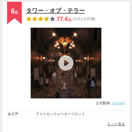
6
タワー・オブ・テラー
位
77.6
(213人が評価)
点
公式動画:
Youtube
エリア
アメリカンウォーターフロント
もっと見る