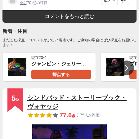
4位
(70点)の評価
コメントをもっと読む
新着・注目
まだまだ採点・コメントが少ない候補です。ご存知の場合はぜひ採点をお願いし
ます！
現在23位
現在2
ジャンピン・ジェリーフィッシュ
採点する
5
シンドバッド・ストーリーブック・
位
ヴォヤッジ
77.6
(175人が評価)
点