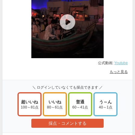
公式動画:
Youtube
もっと見る
＼ ログインしていなくても採点できます ／
超いいね
いいね
普通
う～ん
100～81点
80～61点
60～41点
40～1点
採点・コメントする