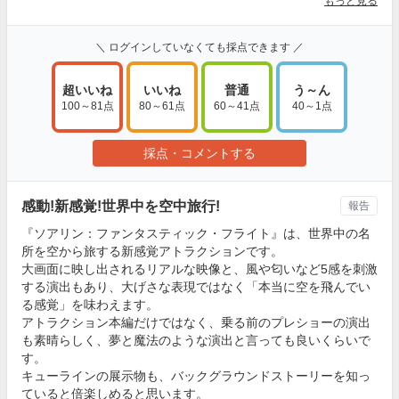
もっと見る
＼ ログインしていなくても採点できます ／
超いいね
いいね
普通
う～ん
100～81点
80～61点
60～41点
40～1点
採点・コメントする
感動!新感覚!世界中を空中旅行!
報告
『ソアリン：ファンタスティック・フライト』は、世界中の名
所を空から旅する新感覚アトラクションです。
大画面に映し出されるリアルな映像と、風や匂いなど5感を刺激
する演出もあり、大げさな表現ではなく「本当に空を飛んでい
る感覚」を味わえます。
アトラクション本編だけではなく、乗る前のプレショーの演出
も素晴らしく、夢と魔法のような演出と言っても良いくらいで
す。
キューラインの展示物も、バックグラウンドストーリーを知っ
ていると倍楽しめると思います。