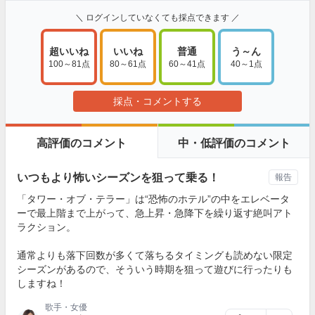
＼ ログインしていなくても採点できます ／
超いいね
いいね
普通
う～ん
100～81点
80～61点
60～41点
40～1点
採点・コメントする
高評価のコメント
中・低評価のコメント
いつもより怖いシーズンを狙って乗る！
報告
「タワー・オブ・テラー」は“恐怖のホテル”の中をエレベータ
ーで最上階まで上がって、急上昇・急降下を繰り返す絶叫アト
ラクション。
通常よりも落下回数が多くて落ちるタイミングも読めない限定
シーズンがあるので、そういう時期を狙って遊びに行ったりも
しますね！
歌手・女優