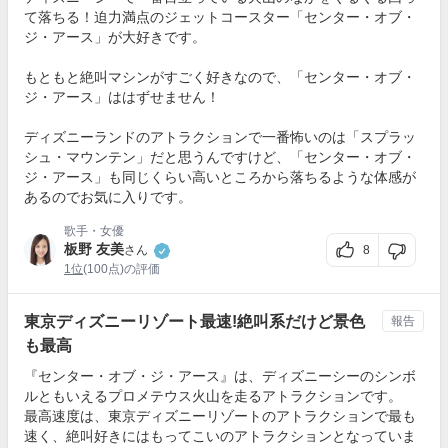
て落ちる！迫力満点のジェットコースター「センター・オブ・
ジ・アース」が大好きです。
もともと絶叫マシンがすごく好きなので、「センター・オブ・
ジ・アース」ははずせません！
ディズニーランドのアトラクションで一番怖いのは「スプラッ
シュ・マウンテン」だと思うんですけど、「センター・オブ・
ジ・アース」も同じくらい高いところから落ちるような体感が
あるのでお気に入りです。
歌手・女優
板野 友美
8
さん
1位
(100点)の評価
東京ディズニーリゾート最速!絶叫系だけど景色
報告
も最高
『センター・オブ・ジ・アース』は、ディズニーシーのシンボ
ルともいえるプロメテウス火山を走るアトラクションです。
最高速度は、東京ディズニーリゾートのアトラクションで最も
速く、絶叫好きにはもってこいのアトラクションとなっていま