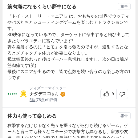
筋肉痛になるくらい夢中になる
報告
『トイ・ストーリー・マニア!』は、おもちゃの世界でウッディ
やバズたちとシューティングゲームを楽しむアトラクションで
す。
3D映像になっているので、ターゲットに命中すると飛び出して
きたりバラエティに富んでいます!
弾を発射するのに「ヒモ」を引っ張るのですが、連射するとな
るとメチャクチャ体力が必要になります。
私は毎回終わった後はゼーハー息切れしますし、次の日は腕が
筋肉痛です(笑)
最後にスコアが出るので、皆で点数を競い合うのも楽しみ方の1
つです!
ディズニーマイスター
ナタデココ
9
さん
5位
(78点)の評価
体力も使って楽しめる
報告
攻撃するだけじゃなく先々を探りながら打ち続けるゲーム。ゲ
ームと言っても様々なステージで攻撃方も異なるし、家族や友
達、恋人などどんな時でも笑顔になる魔法のアトラクション。