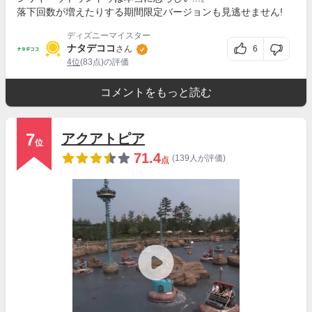
落下回数が増えたりする期間限定バージョンも見逃せません!
ディズニーマイスター
ナタデココ
6
さん
4位
(83点)の評価
コメントをもっと読む
7
アクアトピア
位
71.4
(139人が評価)
点