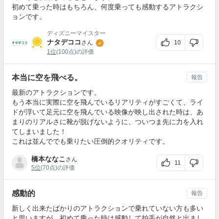
初めて乗った時はもちろん、何度乗っても感動するアトラクシ
ョンです。
ディズニーマイスター
ナタデココ
10
さん
1位
(100点)の評価
本当に空を飛べる。
報告
最新のアトラクションです。
もう本当に実際に空を飛んでいるリアリティがすごくて、ライ
ドが浮いて足元に空を飛んでいる映像が映し出された時は、あ
まりのリアルさに靴が脱げないように、ついつま先に力を入れ
てしまいました！
これは並んででも乗りたい圧倒的クオリティです。
橋本ななこ
さん
11
5位
(70点)の評価
感動的
報告
新しく出来たばかりのアトラクションで乗れていない方も多い
と思いますが、初めて乗った時は感動して拍手が自然と出まし