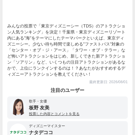
みんなの投票で「東京ディズニーシー（TDS）のアトラクショ
ン人気ランキング」を決定！千葉県・東京ディズニーリゾート
内にある"海"をテーマにしたテーマパークといえば、東京ディ
ズニーシー。少ない待ち時間で楽しめる"ファストパス"対象の
「センター・オブ・ジ・アース」「タワー・オブ・テラー」な
ど怖いアトラクションをはじめ、新しくできた新アトラクショ
ン「ソアリン」など、いくつもの注目アトラクションがあるな
かで、上位にランクインするのは！？あなたがおすすめするデ
ィズニーアトラクションを教えてください！
最終更新日: 2026/08/01
注目のユーザー
歌手・女優
板野 友美
投票した内容とコメントを見る
ディズニーマイスター
ナタデココ