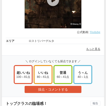
公式動画:
Youtube
エリア
ロストリバーデルタ
もっと見る
＼ ログインしていなくても採点できます ／
超いいね
いいね
普通
う～ん
100～81点
80～61点
60～41点
40～1点
採点・コメントする
トップクラスの臨場感！
報告