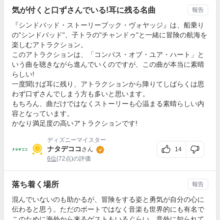
気が付くと口ずさんでいる!耳に残る名曲
報告
『シンドバッド・ストーリーブック・ヴォヤッジ』は、船乗り
の"シンドバッド"、子トラの"チャンドゥ"と一緒に冒険の航海を
楽しむアトラクション。
このアトラクションは、「コンパス・オブ・ユア・ハート」と
いう曲を聴きながら進んでいくのですが、この曲が本当に素晴
らしい!
一度聞けば耳に残り、アトラクションから降りてしばらくは思
わず口ずさんでしまう方も多いと思います。
もちろん、曲だけではなくストーリーも心温まる素晴らしい内
容となっています。
かなり満足度の高いアトラクションです!
ディズニーマイスター
ナタデココ
14
さん
6位
(72点)の評価
落ち着く場所
報告
混んでいないのも助かるが、冒険をする姿と勇気が自分の心に
伝わると思う。ただのボートではなく音楽も世界的にも有名で
このために海外から来るゲストもいるぐらい。意外に知られて