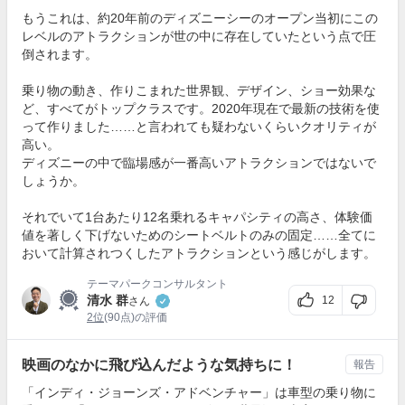
もうこれは、約20年前のディズニーシーのオープン当初にこの
レベルのアトラクションが世の中に存在していたという点で圧
倒されます。
乗り物の動き、作りこまれた世界観、デザイン、ショー効果な
ど、すべてがトップクラスです。2020年現在で最新の技術を使
って作りました……と言われても疑わないくらいクオリティが
高い。
ディズニーの中で臨場感が一番高いアトラクションではないで
しょうか。
それでいて1台あたり12名乗れるキャパシティの高さ、体験価
値を著しく下げないためのシートベルトのみの固定……全てに
おいて計算されつくしたアトラクションという感じがします。
テーマパークコンサルタント
清水 群
12
さん
2位
(90点)の評価
映画のなかに飛び込んだような気持ちに！
報告
「インディ・ジョーンズ・アドベンチャー」は車型の乗り物に