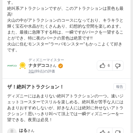
す。
絶叫系アトラクションですが、このアトラクションは景色も最
高!
火山の中がアトラクションのコースになっており、キラキラと
輝く宝石や水晶がたくさんあり、幻想的な空間を楽しめます。
また、最後に急降下する時は、一瞬ですがパークを一望するこ
とができ、特に夜のパークの景色は絶景です!!
火山に住むモンスター"ラーバモンスター"もかっこよくて好き
です。
ディズニーマイスター
ナタデココ
6
さん
3位
(89点)の評価
ザ！絶叫アトラクション！
報告
ディズニーにはあまりない絶叫アトラクションの一つ。速いジ
ェットコースターでスリルを楽しめる。絶叫系が苦手な人には
あまりおすすめしないが、好きな人には絶対に外せないアトラ
クション！思いっきり叫べて頂上では一瞬ディズニーシーを一
望できる。夜景は必見！
はる
さん
6