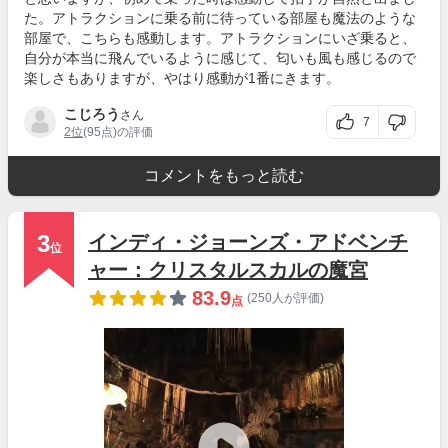
た。アトラクションに乗る前に待っている部屋も魔法のような
部屋で、こちらも感動します。アトラクションにいざ乗ると、
自分が本当に飛んでいるように感じて、匂いも風も感じるので
楽しさもありますが、やはり感動が1番にきます。
こじろう
さん
7
2位
(95点)の評価
コメントをもっと読む
3
インディ・ジョーンズ・アドベンチ
位
ャー：クリスタルスカルの魔宮
83.9
(250人が評価)
点