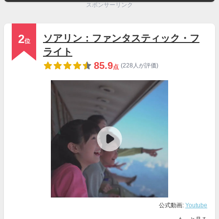
スポンサーリンク
2
ソアリン：ファンタスティック・フ
位
ライト
85.9
(228人が評価)
点
公式動画:
Youtube