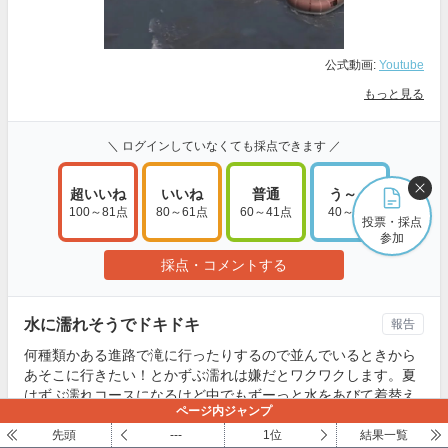
公式動画:
Youtube
もっと見る
＼ ログインしていなくても採点できます ／
超いいね
いいね
普通
う～ん
100～81点
80～61点
60～41点
40～1点
投票・採点
参加
採点・コメントする
水に濡れそうでドキドキ
報告
何種類かある進路で滝に行ったりするので並んでいるときから
あそこに行きたい！とかずぶ濡れは嫌だとワクワクします。夏
はずぶ濡れコースになるけど中でもずーっと水をあびて着替え
ページ内ジャンプ
なくては無理な位のずぶ濡れコースもあってディズニーマジッ
クなのかずぶ濡れなのに笑いが止まりません。
先頭
---
1位
結果一覧