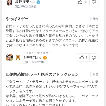
板野 友美
11
さん
3位
(70点)の評価
やっぱスゲー
報告
昔にアメリカ行ったときに乗ったのが印象的。まさか日本にと
登場するとは驚いたな！フリーフォールというのではなくアッ
プダウンを繰り返す仕組みと景色を見れるのもいい。しっかり
と全景見れる場所にあるのもさすがディズニー。恐怖が最後に
は笑いになりスッキリするアトラクションですね
ディズニーマイスター
ミキ衛門
8
さん
3位
(70点)の評価
圧倒的恐怖!ホラーと絶叫のアトラクション
報告
『タワー・オブ・テラー』は、恐怖のホテルのエレベータに乗
って急上昇、急降下を楽しむいわゆる"フリーフォール型"のア
トラクションです。
急上昇、急降下という動作が怖いのはもちろん、このアトラク
ションはホラー要素も怖さを際立たせています。
シリキ・ウトゥンドゥは本当に恐ろしい...。