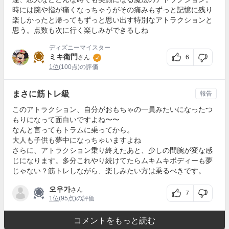
時には腕や指が痛くなっちゃうがその痛みもずっと記憶に残り
楽しかったと帰ってもずっと思い出す特別なアトラクションと
思う。点数も次に行く楽しみができるしね
ディズニーマイスター
ミキ衛門
6
さん
1位
(100点)の評価
まさに筋トレ級
報告
このアトラクション、自分がおもちゃの一員みたいになったつ
もりになって面白いですよね〜〜
なんと言ってもトラムに乗ってから。
大人も子供も夢中になっちゃいますよね
さらに、アトラクション乗り終えたあと、少しの間腕が変な感
じになります。多分これやり続けてたらムキムキボディーも夢
じゃない？筋トレしながら、楽しみたい方は乗るべきです。
오우가
さん
7
1位
(95点)の評価
コメントをもっと読む