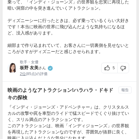
乗って、「インディ・ジョーンズ」の世界観を忠実に再現した
暗い洞窟の中を突き進んでいくアトラクション。
ディズニーシーに行ったときは、必ず乗っているくらい大好き
です！本当に映画の世界に飛び込んだような気持ちになるほ
ど、没入感があります。
細部まで作り込まれていて、お客さんに一切裏側を見せないと
ころがさすがディズニーだと感じさせられます。
歌手・女優
板野 友美
5
さん
2位
(85点)の評価
映画のようなアトラクション!ハラハラ・ドキド
報告
キの探検
『インディ・ジョーンズ・アドベンチャー』は、クリスタルス
カルの攻撃や罠を車型のライドで猛スピードでくぐり抜けてい
く、スリル満点のアトラクションです。
このアトラクションは、映画「インディジョーンズ」の世界観
を再現したアトラクションなのですが、雰囲気が抜群に良く、
映画に入り込んだような気分になれます。