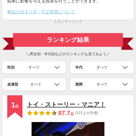
結果に影響を与える投票を行うことができます。
順位の決まり方・不正投票について
スポンサーリンク
ランキング結果
＼男女別・年代別などのランキングも見てみよう／
性別
すべて
年代
すべて
血液型
すべて
期間
すべて
1
トイ・ストーリー・マニア！
位
87.7
(315人が評価)
点