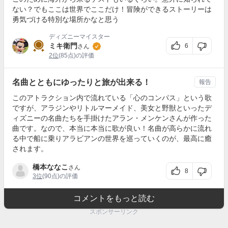
ない？でもここは世界でここだけ！冒険ができるストーリーは
勇気づける特別な場所かなと思う
ディズニーマイスター
ミキ衛門
6
さん
2位
(85点)の評価
名曲とともにゆったりと旅が出来る！
報告
このアトラクション内で流れている「心のコンパス」という歌
ですが、アラジンやリトルマーメイド、美女と野獣といったデ
ィズニーの名曲たちを手掛けたアラン・メンケンさんが作った
曲です。なので、本当に本当に歌が良い！名曲が高らかに流れ
る中で船に乗りアラビアンの世界を巡っていくのが、最高に癒
されます。
橋本ななこ
さん
8
3位
(90点)の評価
コメントをもっと読む
スポンサーリンク