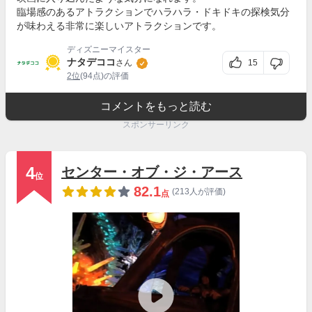
臨場感のあるアトラクションでハラハラ・ドキドキの探検気分
が味わえる非常に楽しいアトラクションです。
ディズニーマイスター
ナタデココ
15
さん
2位
(94点)の評価
コメントをもっと読む
スポンサーリンク
4
センター・オブ・ジ・アース
位
82.1
(213人が評価)
点