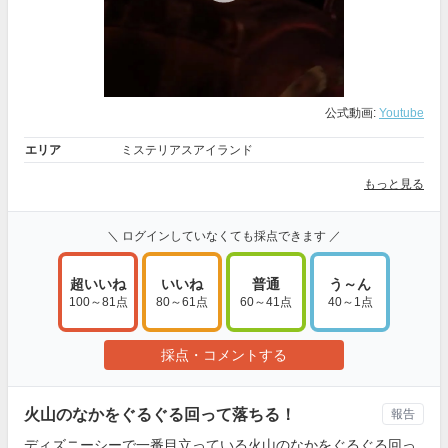
公式動画:
Youtube
エリア
ミステリアスアイランド
もっと見る
＼ ログインしていなくても採点できます ／
超いいね
いいね
普通
う～ん
100～81点
80～61点
60～41点
40～1点
採点・コメントする
火山のなかをぐるぐる回って落ちる！
報告
ディズニーシーで一番目立っている火山のなかをぐるぐる回っ