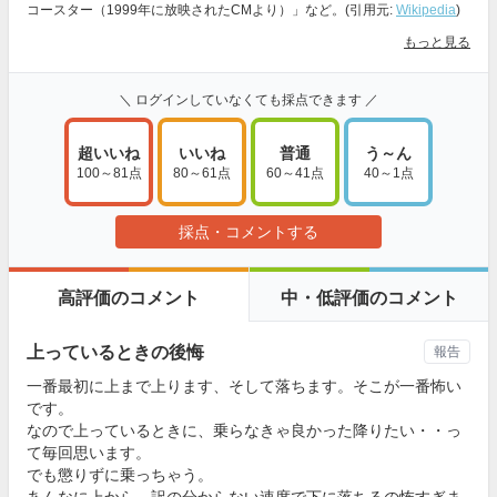
コースター（1999年に放映されたCMより）」など。(引用元:
Wikipedia
)
もっと見る
＼ ログインしていなくても採点できます ／
超いいね
いいね
普通
う～ん
100～81点
80～61点
60～41点
40～1点
採点・コメントする
高評価のコメント
中・低評価のコメント
上っているときの後悔
報告
一番最初に上まで上ります、そして落ちます。そこが一番怖い
です。
なので上っているときに、乗らなきゃ良かった降りたい・・っ
て毎回思います。
でも懲りずに乗っちゃう。
あんなに上から、訳の分からない速度で下に落ちるの怖すぎま