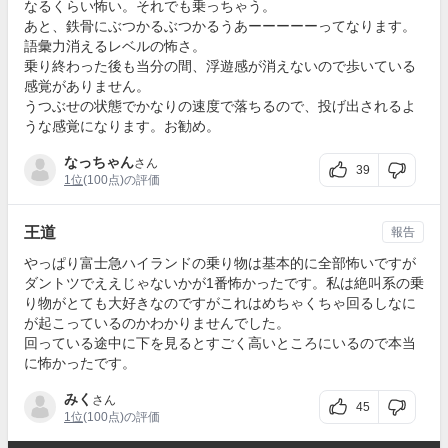
なるくらい怖い。それでも乗っちゃう。
あと、鉄骨にぶつかるぶつかるうあーーーーーってなります。
語彙力消えるレベルの怖さ。
乗り終わった後も当分の間、浮遊感が消えないので歩いている
感覚がありません。
うつぶせの状態でかなりの速度で落ちるので、投げ出されるよ
うな感覚になります。お勧め。
なっちゃん
さん
39
1位
(100点)の評価
王道
報告
やっぱり富士急ハイランドの乗り物は基本的に全部怖いですが
ダントツでええじゃないかが1番怖かったです。私は絶叫系の乗
り物がとても大好きなのですがこれはめちゃくちゃ回るしなに
が起こっているのかわかりませんでした。
回っている途中に下を見るとすごく高いところにいるので本当
に怖かったです。
みく
さん
45
1位
(100点)の評価