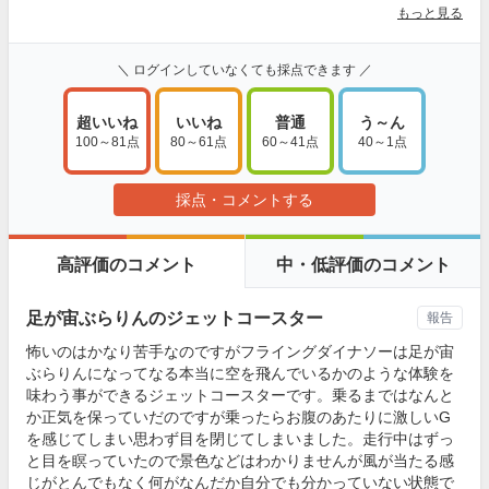
もっと見る
＼ ログインしていなくても採点できます ／
超いいね
いいね
普通
う～ん
100～81点
80～61点
60～41点
40～1点
採点・コメントする
高評価のコメント
中・低評価のコメント
足が宙ぶらりんのジェットコースター
報告
怖いのはかなり苦手なのですがフライングダイナソーは足が宙
ぶらりんになってなる本当に空を飛んでいるかのような体験を
味わう事ができるジェットコースターです。乗るまではなんと
か正気を保っていだのですが乗ったらお腹のあたりに激しいG
を感じてしまい思わず目を閉じてしまいました。走行中はずっ
と目を瞑っていたので景色などはわかりませんが風が当たる感
じがとんでもなく何がなんだか自分でも分かっていない状態で