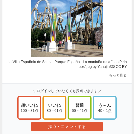
La Villa Española de Shima, Parque España - La montaña rusa "Los Pirin
eos".jpg
by Yanajin33/
CC BY
もっと見る
＼ ログインしていなくても採点できます ／
超いいね
いいね
普通
う～ん
100～81点
80～61点
60～41点
40～1点
採点・コメントする