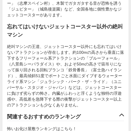
ー」（志摩スペイン村）、木製でガタガタする音が恐怖を誘う
「ジュピター」（城島後楽園）など、全国各地に個性豊かなジ
ェットコースターがあります。
忘れてはいけないジェットコースター以外の絶叫
マシン
絶叫マシンの王道、ジェットコースター以外にも忘れてはいけ
ないアトラクションが存在します。約100mの高さから垂直に落
下するフリーフォール系アトラクションの「ブルーフォール」
（八景島シーパラダイス）や、およそ50mの高さで宙吊りにな
って振り回される回転ブランコ「鉄骨番長」（富士急ハイラン
ド）、最高傾斜51度でボートごと水面にダイブするウォーター
ライド系マシン「ジュラシック・パーク・ザ・ライド」（ユニ
バーサル・スタジオ・ジャパン）などは、ジェットコースター
に負けず劣らずの怖さ。内臓がふわっと浮くような独特の浮遊
感や、高低差を急降下する際の衝撃がジェットコースター以上
のアトラクションも少なくありません。
関連するおすすめのランキング
怖いお化け屋敷ランキングはこちら！