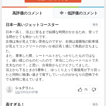
高評価のコメント
中・低評価のコメント
日本一高いジェットコースター
報告
日本一高く、頂上に登るまで結構な時間がかかるため、登って
る間がとても怖かったです。
左側は海が見えて良い景色なのですが、右側は遊園地の駐車場
が見えてコンクリートのせいか余計高く感じて鳥肌が立ちまし
た。
また、乗車した際、シートベルトがしっかりしたものではな
く、緩い感じのものだったので「本当にこのシートベルトで大
丈夫なのか？」と思い、出発前からビクビクしてました。
頂上から下るときが1番怖く、ゆっくり上って最後尾が下り切っ
たと同時に物凄い速さで落下していったのがかなりの恐怖で今
でも鮮明に覚えています。
シュクリ
さん
75
1位
(100点)の評価
高すぎる！
報告