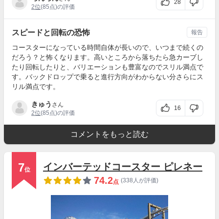
28
2位
(85点)の評価
スピードと回転の恐怖
報告
コースターになっている時間自体が長いので、いつまで続くの
だろう？と怖くなります。高いところから落ちたら急カーブし
たり回転したりと、バリエーションも豊富なのでスリル満点で
す。バックドロップで乗ると進行方向がわからない分さらにス
リル満点です。
きゅう
さん
16
2位
(85点)の評価
コメントをもっと読む
7
インバーテッドコースター ピレネー
位
74.2
(338人が評価)
点