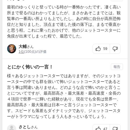
最初のゆっくりと登っている時が一番怖かったです。凄く高い
所まで登るのはわかってましたが、まさかあそこまでとは。観
覧車の一番高い所よりも上でしたし、あの時に自分が高所恐怖
症だと知りました。頂点まで達した後の落下は、まるで垂直か
と思う程。これに乗ったおかげで、他のジェットコースターに
免疫が出来てしまった程で、最恐でした。
大輔
さん
59
1位
(100点)の評価
とにかく怖いの一言！
報告
様々あるジェットコースターではありますが、そのジェットコ
ースターの中でも群を抜いて怖いジェットコースターであると
言う事は間違いありません。どのような点で怖いのかと言うこ
とについてですが、最高部高さ・最大落差・最高速度・全長の
４項目で世界一に輝いた経験があり、現在でも全長は世界一、
最高部高さ・最大落差は日本一と言うジェットコースターで
す。スピードも落差もダイナミックであり、ジェットコースタ
ーがトラウマになってしまう人もきっといるでしょう。
さとし
さん
47