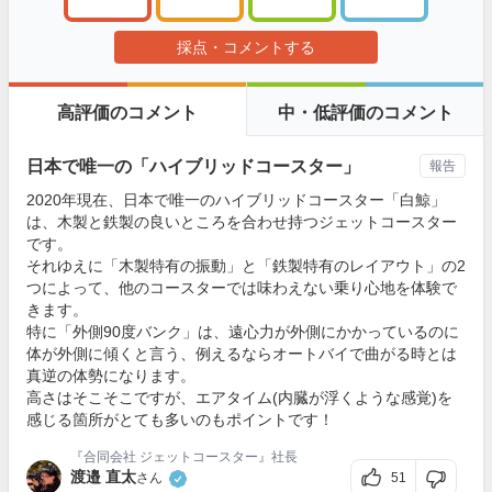
採点・コメントする
高評価のコメント
中・低評価のコメント
日本で唯一の「ハイブリッドコースター」
報告
2020年現在、日本で唯一のハイブリッドコースター「白鯨」
は、木製と鉄製の良いところを合わせ持つジェットコースター
です。
それゆえに「木製特有の振動」と「鉄製特有のレイアウト」の2
つによって、他のコースターでは味わえない乗り心地を体験で
きます。
特に「外側90度バンク」は、遠心力が外側にかかっているのに
体が外側に傾くと言う、例えるならオートバイで曲がる時とは
真逆の体勢になります。
高さはそこそこですが、エアタイム(内臓が浮くような感覚)を
感じる箇所がとても多いのもポイントです！
『合同会社 ジェットコースター』社長
渡邉 直太
51
さん