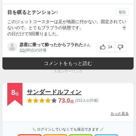
目を瞑るとテンション↑
報告
このジェットコースターは足が地面に付かない、固定されてい
ないので、とてもブラブラの状態です。 そ
の日だけで3回乗りました。
彦星に乗って酔ったからフラれた
さん
14
3位
(90点)の評価
コメントをもっと読む
スポンサーリンク
8
サンダードルフィン
位
73.0
(152人が評価)
点
もっと見る
＼ ログインしていなくても採点できます ／