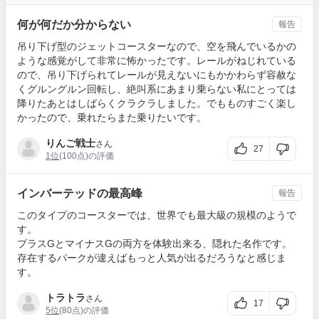
何が何だか分からない
報告
吊り下げ型のジェットコースターなので、空を飛んでいるかの
ような感覚がして非常に怖かったです。レールがねじれている
ので、吊り下げられてレールが見えないにもかかわらず容赦な
くグルングルン回転し、絶叫系にあまり乗らない私にとっては
降りたあとはしばらくクラクラしました。でもものすごく楽し
かったので、乗れたらまた乗りたいです。
りんご戦士
さん
27
1位
(100点)の評価
インバーテッドの最高峰
報告
このタイプのコースターでは、世界でも最大級の規模のようで
す。
プラスGとマイナスGの両方を体験出来る、隠れた名作です。
存在するパークが違えばもっと人気が出るだろうなと感じま
す。
トラトラ
さん
17
5位
(80点)の評価