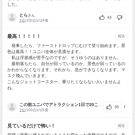
した。
とら
さん
43
1位
(100点)の評価
最高！！！！！
報告
発車したら、ファーストドロップにむけて登り始めます。景
色は最高！！ユニバ全体が見渡せます。
私は浮遊感が苦手なのですが、そうゆうのはありません。
最初落ちたら、自分が回っているのか、景色が回っているの
かわからなくなります。それから、息ができなくなります。マ
スク飛んでいきます。
こんなジェットコースター、乗りたくならない人いませんよ
ね。
この前ユニバでアトラクション1日で20こ以上乗れた！
さん
30
1位
(100点)の評価
見ているだけで怖い！
報告
空飛ぶ恐竜に捕まれているような変わった体勢でのるので、足