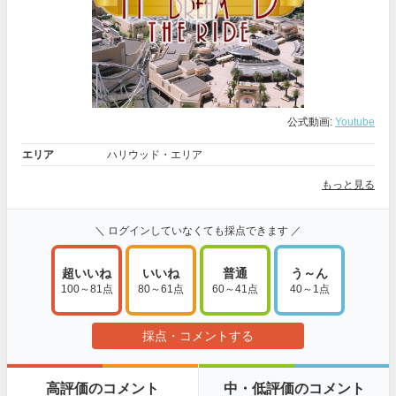
公式動画:
Youtube
エリア
ハリウッド・エリア
もっと見る
＼ ログインしていなくても採点できます ／
超いいね
いいね
普通
う～ん
100～81点
80～61点
60～41点
40～1点
採点・コメントする
高評価のコメント
中・低評価のコメント