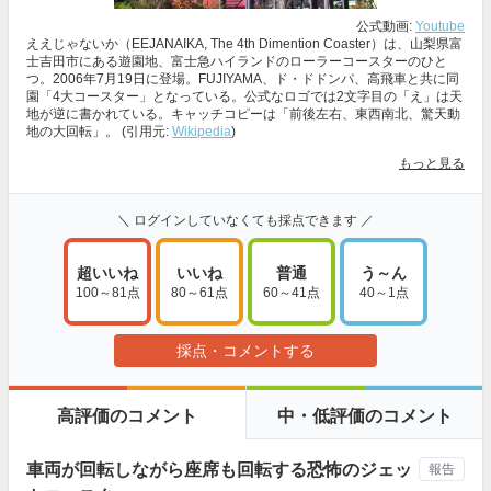
公式動画:
Youtube
ええじゃないか（EEJANAIKA, The 4th Dimention Coaster）は、山梨県富
士吉田市にある遊園地、富士急ハイランドのローラーコースターのひと
つ。2006年7月19日に登場。FUJIYAMA、ド・ドドンパ、高飛車と共に同
園「4大コースター」となっている。公式なロゴでは2文字目の「え」は天
地が逆に書かれている。キャッチコピーは「前後左右、東西南北、驚天動
地の大回転」。 (引用元:
Wikipedia
)
もっと見る
＼ ログインしていなくても採点できます ／
超いいね
いいね
普通
う～ん
100～81点
80～61点
60～41点
40～1点
採点・コメントする
高評価のコメント
中・低評価のコメント
車両が回転しながら座席も回転する恐怖のジェッ
報告