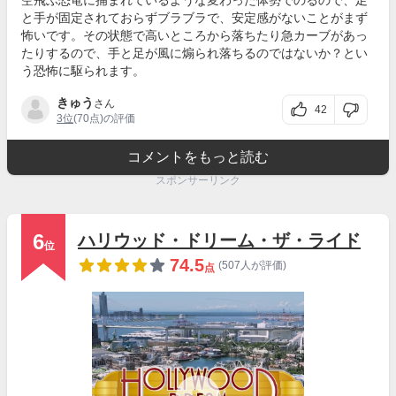
と手が固定されておらずブラブラで、安定感がないことがまず
怖いです。その状態で高いところから落ちたり急カーブがあっ
たりするので、手と足が風に煽られ落ちるのではないか？とい
う恐怖に駆られます。
きゅう
さん
42
3位
(70点)の評価
コメントをもっと読む
スポンサーリンク
6
ハリウッド・ドリーム・ザ・ライド
位
74.5
(507人が評価)
点