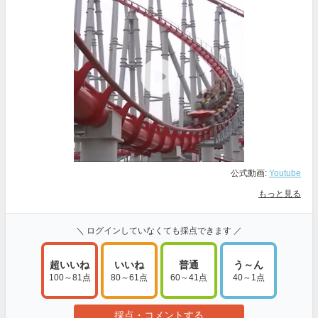
公式動画:
Youtube
もっと見る
＼ ログインしていなくても採点できます ／
超いいね
いいね
普通
う～ん
100～81点
80～61点
60～41点
40～1点
採点・コメントする