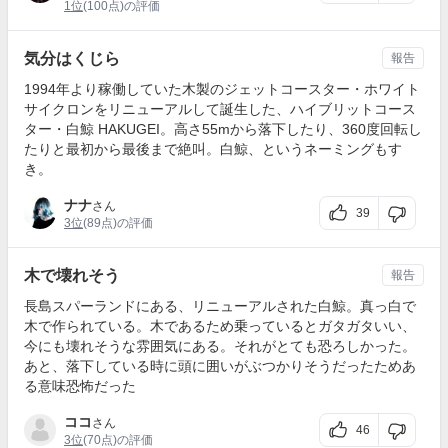
1位
(100点)の評価
気分はくじら
報告
1994年より稼働していた木製のジェットコースター・ホワイト
サイクロンをリニューアルして誕生した、ハイブリットコース
ター・白鯨 HAKUGEI。高さ55mから落下したり、360度回転し
たりと最初から最後まで絶叫。白鯨、というネーミングもす
き。
ナナ
さん
39
3位
(89点)の評価
木で壊れそう
報告
長島スパーランドにある、リニューアルされた白鯨。真っ白で
木で作られている。木であるため乗っているとガタガタいい、
今にも壊れそうな雰囲気にある。それがとても恐ろしかった。
あと、落下している時に頭に囲いがぶつかりそうだったためあ
る意味恐怖だった
ココ
さん
46
3位
(70点)の評価