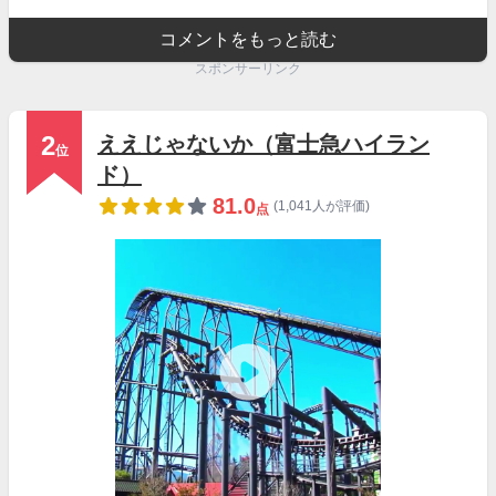
コメントをもっと読む
スポンサーリンク
2
ええじゃないか（富士急ハイラン
位
ド）
81.0
(1,041人が評価)
点