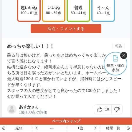
超いいね
いいね
普通
う～ん
100～81点
80～61点
60～41点
40～1点
採点・コメントする
めっちゃ楽しい！！！
報告
乗る前は怖いけど、乗ったあとはめちゃくちゃ楽しかった！っ
て言う感じになります！
投票・採点
結構な速さなので、絶叫系あんまり得意じゃない方は最初の落
参加
ちる所は目を瞑った方がいいと思います。ホームページには、
最大時速130キロと書かれていますが、混雑時には少しスピー
ドが早くなります。
スタッフの人の態度がとても良かったので100点にしました！
ぜひ乗ってみてください！
あすか
さん
18
1位
(100点)の評価
ページ内ジャンプ
ビルの谷間を飛んでるよう！
報告
先頭
---
1位
結果一覧