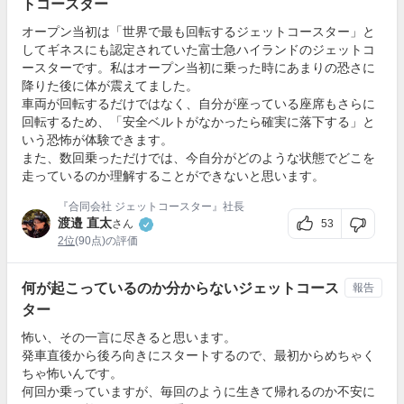
トコースター
オープン当初は「世界で最も回転するジェットコースター」と
してギネスにも認定されていた富士急ハイランドのジェットコ
ースターです。私はオープン当初に乗った時にあまりの恐さに
降りた後に体が震えてました。
車両が回転するだけではなく、自分が座っている座席もさらに
回転するため、「安全ベルトがなかったら確実に落下する」と
いう恐怖が体験できます。
また、数回乗っただけでは、今自分がどのような状態でどこを
走っているのか理解することができないと思います。
『合同会社 ジェットコースター』社長
渡邉 直太
53
さん
2位
(90点)の評価
何が起こっているのか分からないジェットコース
報告
ター
怖い、その一言に尽きると思います。
発車直後から後ろ向きにスタートするので、最初からめちゃく
ちゃ怖いんです。
何回か乗っていますが、毎回のように生きて帰れるのか不安に