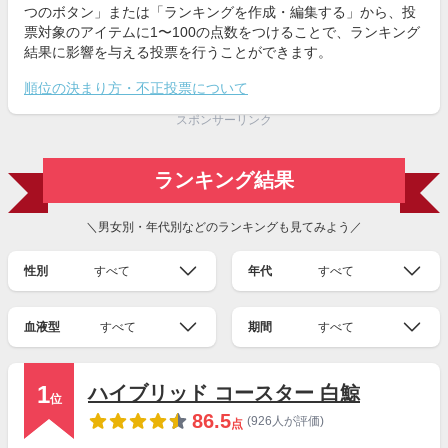
つのボタン」または「ランキングを作成・編集する」から、投
票対象のアイテムに1〜100の点数をつけることで、ランキング
結果に影響を与える投票を行うことができます。
順位の決まり方・不正投票について
スポンサーリンク
ランキング結果
＼男女別・年代別などのランキングも見てみよう／
性別
すべて
年代
すべて
血液型
すべて
期間
すべて
1
ハイブリッド コースター 白鯨
位
86.5
(926人が評価)
点