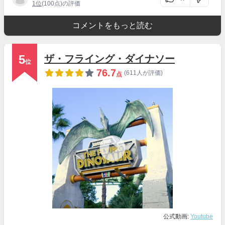
1位
(100点)の評価
コメントをもっと読む
5
ザ・フライング・ダイナソー
位
76.7
(611人が評価)
点
公式動画:
Youtube