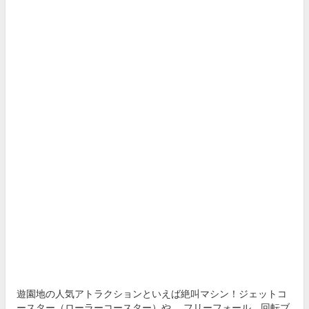
遊園地の人気アトラクションといえば絶叫マシン！ジェットコ
ースター（ローラーコースター）や 、フリーフォール、回転ブ