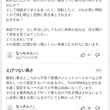
せんか？
そして地面ぎりぎりを走ったり、回転したり、それが長い間続
くので休む暇なく恐怖に突き落とされます。
おすすめ！
余談ですが、もし本当に少しでも心に余裕があれば、目を開け
て景色を見てみてください。
とてもきれいです。
その直後に記憶が吹っ飛ぶくらい加速とむち打ちに合います。
なっちゃん
さん
37
3位
(75点)の評価
えげつない高さ
報告
最初に乗るところから不安で普通のジェットコースターは上半
身をしっかり固定するバーがあるのに、FUJIYAMAはなぜか足
を緩く固定するバーのみで上半身は自由になっています。
そのまま最高地点まで行って落ちるので吹き飛ばされないよう
に必死に捕まる形になるのでとても怖かったです。
なっさん
さん
39