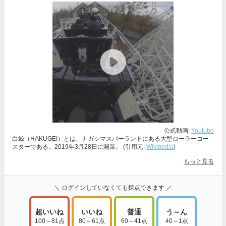
公式動画:
Youtube
白鯨（HAKUGEI）とは、ナガシマスパーランドにある大型ローラーコー
スターである。2019年3月28日に開業。 (引用元:
Wikipedia
)
もっと見る
＼ ログインしていなくても採点できます ／
超いいね
いいね
普通
う～ん
100～81点
80～61点
60～41点
40～1点