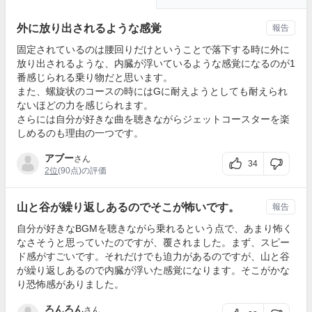
外に放り出されるような感覚
報告
固定されているのは腰回りだけということで落下する時に外に
放り出されるような、内臓が浮いているような感覚になるのが1
番感じられる乗り物だと思います。
また、螺旋状のコースの時にはGに耐えようとしても耐えられ
ないほどの力を感じられます。
さらには自分が好きな曲を聴きながらジェットコースターを楽
しめるのも理由の一つです。
アブー
さん
34
2位
(90点)の評価
山と谷が繰り返しあるのでそこが怖いです。
報告
自分が好きなBGMを聴きながら乗れるという点で、あまり怖く
なさそうと思っていたのですが、覆されました。まず、スピー
ド感がすごいです。それだけでも迫力があるのですが、山と谷
が繰り返しあるので内臓が浮いた感覚になります。そこがかな
り恐怖感がありました。
ろんろん
さん