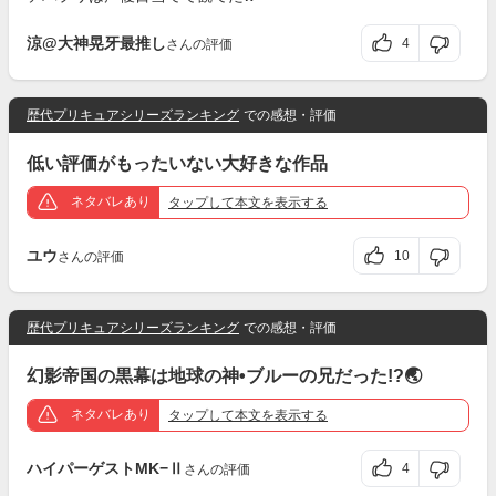
涼@大神晃牙最推し
4
さんの評価
歴代プリキュアシリーズランキング
での感想・評価
低い評価がもったいない大好きな作品
ネタバレあり
タップ
して本文を表示する
ユウ
10
さんの評価
歴代プリキュアシリーズランキング
での感想・評価
幻影帝国の黒幕は地球の神•ブルーの兄だった!?🌏
ネタバレあり
タップ
して本文を表示する
ハイパーゲストMK−Ⅱ
4
さんの評価