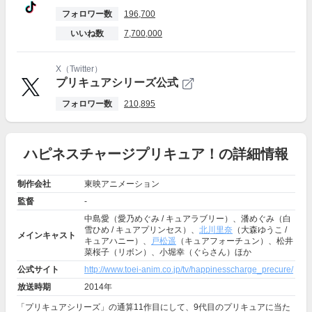
フォロワー数
196,700
いいね数
7,700,000
X（Twitter）
プリキュアシリーズ公式
フォロワー数
210,895
ハピネスチャージプリキュア！の詳細情報
制作会社
東映アニメーション
監督
-
中島愛（愛乃めぐみ / キュアラブリー）、潘めぐみ（白
雪ひめ / キュアプリンセス）、
北川里奈
（大森ゆうこ /
メインキャスト
キュアハニー）、
戸松遥
（キュアフォーチュン）、松井
菜桜子（リボン）、小堀幸（ぐらさん）ほか
公式サイト
http://www.toei-anim.co.jp/tv/happinesscharge_precure/
放送時期
2014年
「プリキュアシリーズ」の通算11作目にして、9代目のプリキュアに当た