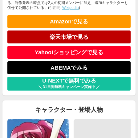
る。制作発表の時点では2人の初期メンバーに加え、追加キャラクターも
併せて公開されている。(引用元:
Wikipedia
)
Amazonで見る
楽天市場で見る
Yahoo!ショッピングで見る
ABEMAでみる
U-NEXTで無料でみる
＼ 31日間無料キャンペーン実施中 ／
キャラクター・登場人物