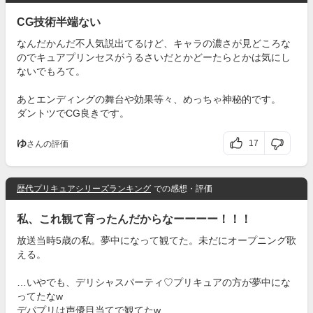
CG技術半端ない
なんだかんだ不人気説出てるけど、キャラの濃さが見どころな
のでキュアプリンセスがうるさいだとかどーたらとかは気にし
ないでもろて。
あとエンディングの舞台や効果等々、めっちゃ神秘的です。
ダントツでCG良きです。
ゆ
17
さんの評価
歴代プリキュアシリーズランキング
での感想・評価
私、これ観て育ったんだからなーーーー！！！
放送当時5歳の私。夢中になって観てた。未だにオープニング歌
える。
…いやでも、デリシャスパーティ♡プリキュアの方が夢中にな
ってたなw
デパプリは声優目当てで観てたw