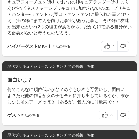
キュアフォーチュン(氷川いおな)の姉キュアテンダー(氷川まり
あ)がハピネスチャージプリキュアに加わらないのは、プリキュ
アハンター•ファントム(実はファンファン)に操られた事とはい
え、実の妹にまで刃を向けた事実があった事と、その妹に友達
が出来たという2つの理由があるから。だから姉である自分がい
る必要がないと考えたのだろう。
ハイパーゲストMK−Ⅰ
4
さんの評価
歴代プリキュアシリーズランキング
での感想・評価
面白いよ？
何でこんなに順位低いかな？めぐもひめも可愛いし、面白い
よ？ただ他の作品が女の子を全面に押し出しているなか、確か
に少し前のアニメっぽさはあるが、個人的には最高です♪
ゲスト
31
さんの評価
歴代プリキュアシリーズランキング
での感想・評価