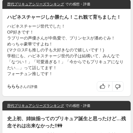
歴代プリキュアシリーズランキング
での感想・評価
ハピネスチャージしか勝たん！これ観て育ちました！
ハピネスチャージ世代でした！
OP好きです！
ラブリーの声優さんが中島愛で、プリンセスが潘めぐみ！
めっちゃ豪華ですよね！
(マクロスFも推しの子も大好きなので嬉しいです！)
学校にも、ハピネスチャージ世代の子は結構いて、みんなで
「なつい！」「可愛過ぎる！」「今からでもプリキュアになり
たい…」って話してます！
フォーチュン推しです！
ららら
7
さんの評価
歴代プリキュアシリーズランキング
での感想・評価
史上初、姉妹揃ってのプリキュア誕生と思ったけど…残
念それは出来なかった!!👭