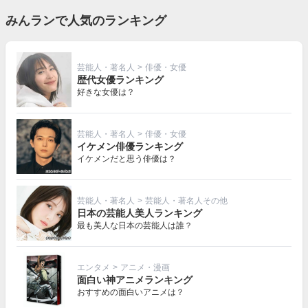
みんランで人気のランキング
芸能人・著名人
>
俳優・女優
歴代女優ランキング
好きな女優は？
芸能人・著名人
>
俳優・女優
イケメン俳優ランキング
イケメンだと思う俳優は？
芸能人・著名人
>
芸能人・著名人その他
日本の芸能人美人ランキング
最も美人な日本の芸能人は誰？
エンタメ
>
アニメ・漫画
面白い神アニメランキング
おすすめの面白いアニメは？