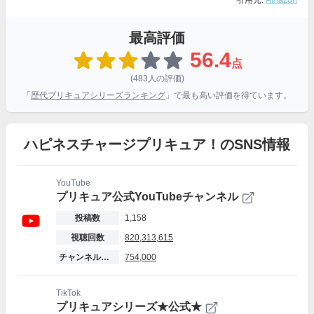
引用元:
Amazon
最高評価
56.4
点
(483人の評価)
「
歴代プリキュアシリーズランキング
」で最も高い評価を得ています。
ハピネスチャージプリキュア！のSNS情報
YouTube
プリキュア公式YouTubeチャンネル
投稿数
1,158
視聴回数
820,313,615
チャンネル登録者数
754,000
TikTok
プリキュアシリーズ★公式★