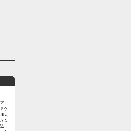
ア
ミケ
加え
が５
込ま