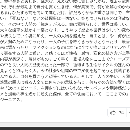
。命の尊さと美しさ。強大な、見えない敵に苦しみながら、過去を後悔
それぞれが最期まで自分を貫く生き様。何が真実で、何が正解なのかわ
る者はひたすら前を向いて進むだけ。誰だろうが命の重さは同じで、主
い」「死ねない」などの綺麗事は一切ない。突きつけられるのは容赦な
て、その中で人間の「強さ」が光る。命は素晴らしく、世界は美しい。
大きな歯車を動かす一部となり、こうやって歴史や世界は少しずつ変わ
や成長していく姿に加え、一人の人物を超えた「自由とは」や「何が正
が大勢のためになったり、一人の子供を救うきっかけとなったり、最善
来に繋がったり、フィクションなのに本当に全てが痛いほどリアルで「
り実在する人間に近い、と感じるほど性格、感情、変化の描き方が上手
内容が奥深く、展開がものすごく早く、登場人物をここまでクローズア
の中と長い人間の歴史のたった一部で、循環する生命サイクルのほんの
見ようと羽ばたく人。今の社会や組織の中で変化を起こそうと挑戦する
んでる人。自分を貫こうと頑張っている人。そして、人々の争い、人類
進撃の巨人は観る人全てに何らかの意味を与え、何らかの方法で響くは
や「次のエピソード」を押さずにはいられないサスペンスや期待感だっ
メと漫画の枠を遙かに超えた傑作。全ての側面において「ここまでの」
ジーニアス。
761