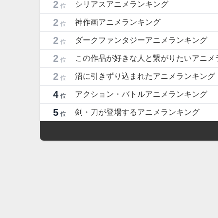
2
シリアスアニメランキング
位
2
神作画アニメランキング
位
2
ダークファンタジーアニメランキング
位
2
この作品が好きな人と繋がりたいアニメ
位
2
沼に引きずり込まれたアニメランキング
位
4
アクション・バトルアニメランキング
位
5
剣・刀が登場するアニメランキング
位