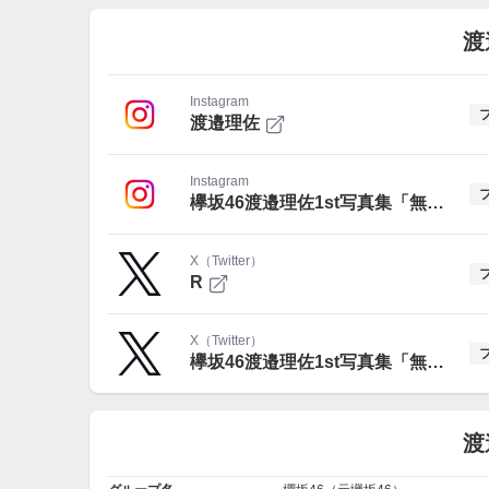
渡
Instagram
渡邉理佐
Instagram
欅坂46渡邉理佐1st写真集「無口」大好評発売中【公式】
X（Twitter）
R
X（Twitter）
欅坂46渡邉理佐1st写真集「無口」大好評発売中【公式】
渡