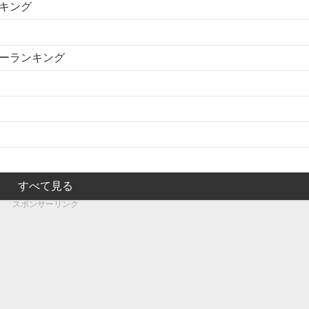
ンキング
バーランキング
すべて見る
スポンサーリンク