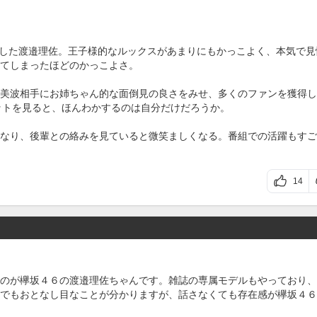
を披露した渡邉理佐。王子様的なルックスがあまりにもかっこよく、本気で見
てしまったほどのかっこよさ。
美波相手にお姉ちゃん的な面倒見の良さをみせ、多くのファンを獲得し
ョットを見ると、ほんわかするのは自分だけだろうか。
なり、後輩との絡みを見ていると微笑ましくなる。番組での活躍もすご
14
のが欅坂４６の渡邉理佐ちゃんです。雑誌の専属モデルもやっており、
でもおとなし目なことが分かりますが、話さなくても存在感が欅坂４６