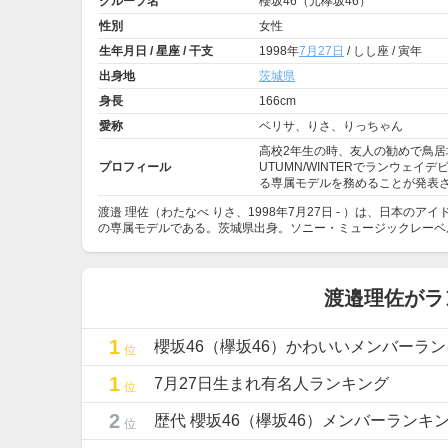
グループ名
櫻坂46（元欅坂46）
性別
女性
生年月日 / 星座 / 干支
1998年
7月27日
/ しし座 / 寅年
出身地
茨城県
身長
166cm
愛称
ベリサ、りさ、りっちゃん
高校2年生の時、友人の勧めで鳥居坂46
プロフィール
UTUMN/WINTERでランウェ
る専属モデルを務めることが発表さ
渡邉 理佐（わたなべ りさ、1998年7月27日 - ）は、日本の
の専属モデルである。茨城県出身。ソニー・ミュージックレーベルズ
渡邉理佐がラ
1
櫻坂46（欅坂46）かわいいメンバーラ
位
1
7月27日生まれ有名人ランキング
位
2
歴代 櫻坂46（欅坂46）メンバーランキ
位