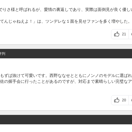
でりさ様と呼ばれるが、愛情の裏返しであり、実際は面倒見が良く優し
てんじゃねえよ！」は、ツンデレな１面を見せファンを多く増やした。
21
評判
もずば抜けて可愛いです。西野ななせとともにノンノのモデルに選ばれ
佐の握手会に行ったことがあるのですが、対応まで素晴らしい完璧なア
20