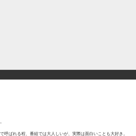
。
で呼ばれる程、番組では大人しいが、実際は面白いことも大好き。