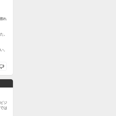
惚れ
た。
い。
ビジ
では