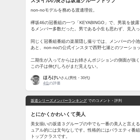
スタイルの良さは坂道グループトップ
non-noモデルを務める渡邊理佐。
欅坂46の冠番組の一つ「KEYABINGO」で、男装
るメンバー多数だった。男である小生も思わず、見入っ
同じく冠番組番組の楽屋隠し撮りでは、メンバーの小池
あと、non-noの公式インスタで西野七瀬とのツーシ
二期生が入ってからはお姉さんポジションの側面が強く
この子は伸びしろがまだ見えない。
ほろけい
さん(男性・30代)
4位
の評価
坂道シリーズメンバーランキング
でのコメント・評判
とにかくかわいくて美人
美女揃いの坂道３グループの中でも一番の美人と言える
ュアル的には文句なしです。性格的にはバラエティ番組
トップクラスです。