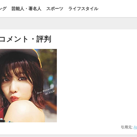
ング
芸能人・著名人
スポーツ
ライフスタイル
コメント・評判
引用元:
A