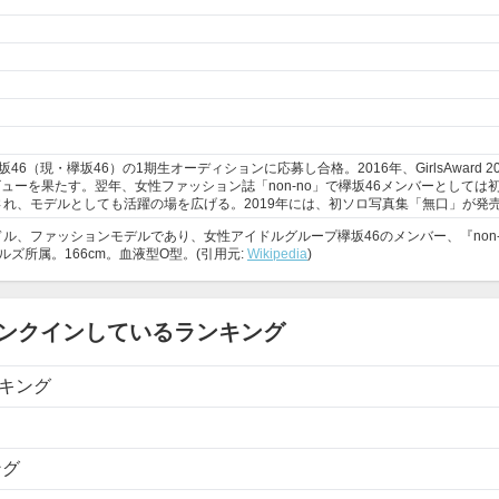
（現・欅坂46）の1期生オーディションに応募し合格。2016年、GirlsAward 201
イデビューを果たす。翌年、女性ファッション誌「non-no」で欅坂46メンバーとしては
れ、モデルとしても活躍の場を広げる。2019年には、初ソロ写真集「無口」が発
アイドル、ファッションモデルであり、女性アイドルグループ欅坂46のメンバー、『non-
所属。166cm。血液型O型。(引用元:
Wikipedia
)
ンクインしているランキング
ンキング
ング