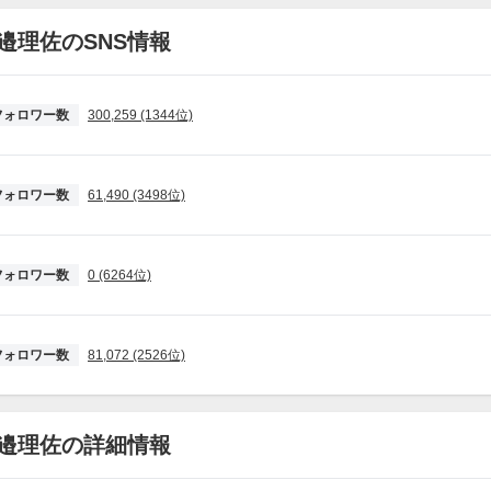
邉理佐のSNS情報
フォロワー数
300,259 (1344位)
フォロワー数
61,490 (3498位)
フォロワー数
0 (6264位)
フォロワー数
81,072 (2526位)
邉理佐の詳細情報