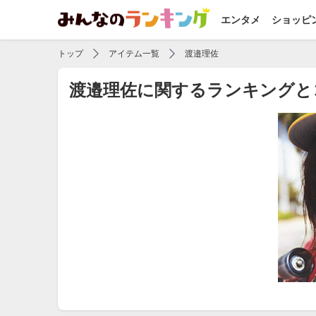
エンタメ
ショッピ
トップ
アイテム一覧
渡邉理佐
渡邉理佐に関するランキングと