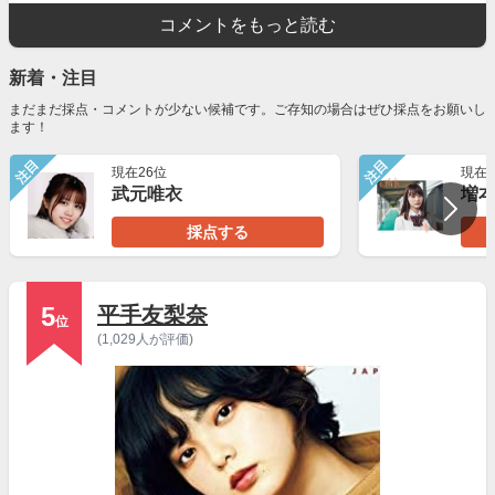
コメントをもっと読む
新着・注目
まだまだ採点・コメントが少ない候補です。ご存知の場合はぜひ採点をお願いし
ます！
注目
注目
現在26位
現在2
武元唯衣
増
採点する
5
平手友梨奈
位
(1,029人が評価)