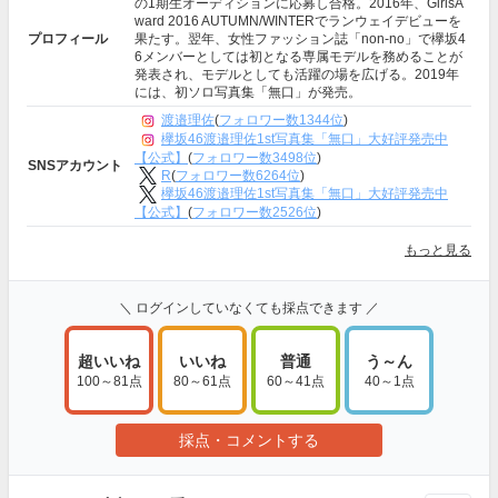
の1期生オーディションに応募し合格。2016年、GirlsA
ward 2016 AUTUMN/WINTERでランウェイデビューを
プロフィール
果たす。翌年、女性ファッション誌「non-no」で欅坂4
6メンバーとしては初となる専属モデルを務めることが
発表され、モデルとしても活躍の場を広げる。2019年
には、初ソロ写真集「無口」が発売。
渡邉理佐
(
フォロワー数1344位
)
欅坂46渡邉理佐1st写真集「無口」大好評発売中
【公式】
(
フォロワー数3498位
)
SNSアカウント
R
(
フォロワー数6264位
)
欅坂46渡邉理佐1st写真集「無口」大好評発売中
【公式】
(
フォロワー数2526位
)
もっと見る
＼ ログインしていなくても採点できます ／
超いいね
いいね
普通
う～ん
100～81点
80～61点
60～41点
40～1点
採点・コメントする