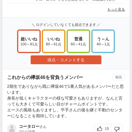
もっと見る
＼ ログインしていなくても採点できます ／
超いいね
いいね
普通
う～ん
100～81点
80～61点
60～41点
40～1点
採点・コメントする
これからの欅坂46を背負うメンバー
報告
2期生でありながら既に欅坂46で1番人気があるメンバーだと思
います。
身長が低くキャラクターの様な可愛さもありますが、なんと言
っても大きくて可愛らしい目がチャームポイントです。
エースの風格もありますし、平手さんの後を継ぐ不動のセンタ
ーになることを期待しています。
コータロー
さん
15
2位
の評価