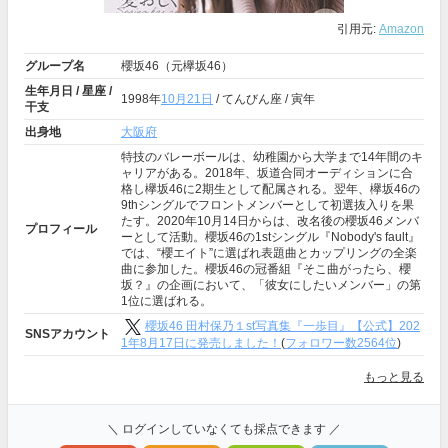
引用元:
Amazon
グループ名
櫻坂46（元欅坂46）
生年月日 / 星座 /
1998年
10月21日
/ てんびん座 / 寅年
干支
出身地
大阪府
特技のバレーボールは、幼稚園から大学まで14年間のキ
ャリアがある。2018年、坂道合同オーディションに合
格し欅坂46に2期生として配属される。翌年、欅坂46の
9thシングルでフロントメンバーとして初選抜入りを果
たす。2020年10月14日からは、改名後の櫻坂46メンバ
プロフィール
ーとして活動。櫻坂46の1stシングル『Nobody's fault』
では、“櫻エイト”に選ばれ表題曲とカップリングの全楽
曲に参加した。櫻坂46の冠番組『そこ曲がったら、櫻
坂？』の企画において、「彼女にしたいメンバー」の第
1位に選ばれる。
櫻坂46 田村保乃１st写真集『一歩目』【公式】202
SNSアカウント
1年8月17日に発売しました！
(
フォロワー数2564位
)
もっと見る
＼ ログインしていなくても採点できます ／