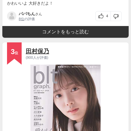
かわいいよ 大好きだよ！
パパちん
さん
4
8位
の評価
コメントをもっと読む
3
田村保乃
位
(900人が評価)