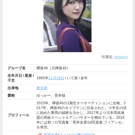
引用元:
Amazon
グループ名
櫻坂46（元欅坂46）
生年月日 / 星座 /
1995年
11月29日
/ いて座 / 亥年
干支
出身地
東京都
愛称
ゆっかー、菅井様
2015年、欅坂46の1期生オーオーディションに合格。2
017年、欅坂46のキャプテンに任命された。小学生の頃
に始めた乗馬の経験を活かし、2017年より日本馬術連
プロフィール
盟の馬術スペシャルアンバサダーを務めている。2018
年には初ソロ写真集「菅井友香1st写真集 フィアンセ」
を発売。
菅井友香
(
フォロワー数1265位
)