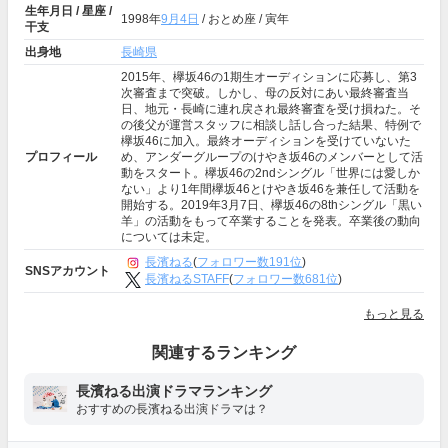
生年月日 / 星座 /
1998年
9月4日
/ おとめ座 / 寅年
干支
出身地
長崎県
2015年、欅坂46の1期生オーディションに応募し、第3
次審査まで突破。しかし、母の反対にあい最終審査当
日、地元・長崎に連れ戻され最終審査を受け損ねた。そ
の後父が運営スタッフに相談し話し合った結果、特例で
欅坂46に加入。最終オーディションを受けていないた
プロフィール
め、アンダーグループのけやき坂46のメンバーとして活
動をスタート。欅坂46の2ndシングル「世界には愛しか
ない」より1年間欅坂46とけやき坂46を兼任して活動を
開始する。2019年3月7日、欅坂46の8thシングル「黒い
羊」の活動をもって卒業することを発表。卒業後の動向
については未定。
長濱ねる
(
フォロワー数191位
)
SNSアカウント
長濱ねるSTAFF
(
フォロワー数681位
)
もっと見る
関連するランキング
長濱ねる出演ドラマランキング
おすすめの長濱ねる出演ドラマは？