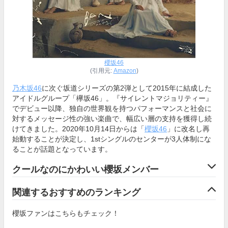
櫻坂46
(引用元:
Amazon
)
乃木坂46
に次ぐ坂道シリーズの第2弾として2015年に結成した
アイドルグループ「欅坂46」。『サイレントマジョリティー』
でデビュー以降、独自の世界観を持つパフォーマンスと社会に
対するメッセージ性の強い楽曲で、幅広い層の支持を獲得し続
けてきました。2020年10月14日からは「
櫻坂46
」に改名し再
始動することが決定し、1stシングルのセンターが3人体制にな
ることが話題となっています。
クールなのにかわいい櫻坂メンバー
関連するおすすめのランキング
櫻坂ファンはこちらもチェック！