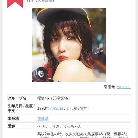
(1,347人が評価)
引用元:
Amazon
グループ名
櫻坂46（元欅坂46）
生年月日 / 星座 /
1998年
7月27日
/ しし座 / 寅年
干支
出身地
茨城県
愛称
ベリサ、りさ、りっちゃん
高校2年生の時、友人の勧めで鳥居坂46（現・欅坂46）