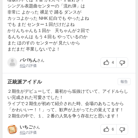
シングル表題曲センターの「流れ弾」は
非常に よかった 裸足で 踊る ダンスが
カッコよかった NHK 紅白でも やったよね
でも まだ センター１回だけだよね
かりんちゃんも１回か 天ちゃんが２回で
るんちゃんは もう４回も やっているのか
また ほのすの センターが 見たいから
まだまだ 卒業しないでよ！
パパちん
さん
4
4位
の評価
正統派アイドル
報告
２期生がデビューして、最初から垢抜けていて、アイドルらし
い完成された可愛さでした！
ライブで２期生が初めて紹介された時、会場のあちこちから
「かわいいー！！」って、歓声が上がってたの覚えてます！
２期生の中で、１、２番の人気を争う存在だと思います！
いちご
さん
6
4位
の評価