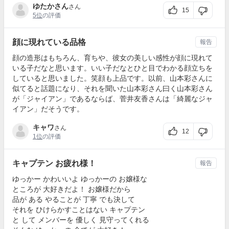
ゆたかさん
さん
15
5位
の評価
顔に現れている品格
報告
顔の造形はもちろん、育ちや、彼女の美しい感性が顔に現れて
いる子だなと思います。いい子だなとひと目でわかる顔立ちを
していると思いました。笑顔も上品です。以前、山本彩さんに
似てると話題になり、それを聞いた山本彩さん曰く山本彩さん
が「ジャイアン」であるならば、菅井友香さんは「綺麗なジャ
イアン」だそうです。
キャワ
さん
12
1位
の評価
キャプテン お疲れ様！
報告
ゆっかー かわいいよ ゆっかーの お嬢様な
ところが 大好きだよ！ お嬢様だから
品が ある やることが 丁寧 でも決して
それを ひけらかすことはない キャプテン
と して メンバーを 優しく 見守ってくれる