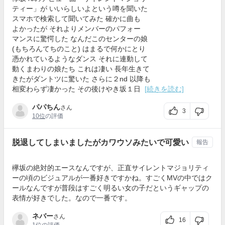
ティー」が いいらしいよという噂を聞いた
スマホで検索して聞いてみた 確かに曲も
よかったが それよりメンバーのパフォー
マンスに驚愕した なんだこのセンターの娘
(もちろんてちのこと) はまるで何かにとり
憑かれているようなダンス それに連動して
動くまわりの娘たち これは凄い 長年生きて
きたがダントツに驚いた さらに２nd 以降も
相変わらず凄かった その後けやき坂１日
[続きを読む]
パパちん
さん
3
10位
の評価
脱退してしまいましたがカワウソみたいで可愛い
報告
欅坂の絶対的エースなんですが、正直サイレントマジョリティ
ーの頃のビジュアルが一番好きですかね。すごくMVの中ではク
ールなんですが普段はすごく明るい女の子だというギャップの
表情が好きでした。なので一番です。
ネバー
さん
16