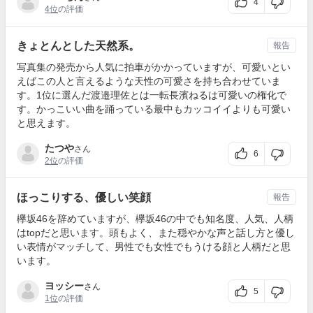
4
4位
の評価
きょとんとした天然系。
報告
写真集の発売から人気に拍車がかかっていますが、可愛いとい
えばこの人と言えるような天性の可愛さを持ち合わせていま
す。1位に選んだ渡邉理佐とは一転長濱ねるは可愛いの権化で
す。かっこいい曲を踊っている最中もカッコイイよりも可愛い
と思えます。
たつや
さん
6
2位
の評価
ほっこりする、優しい笑顔
報告
欅坂46を辞めていますが、欅坂46の中でも知名度、人気、人柄
はtopだと思います。頭もよく、また穏やかな声と話し方と優し
い表情がマッチして、男性でも女性でもうける顔と人柄だと思
います。
ヨッシー
さん
5
1位
の評価