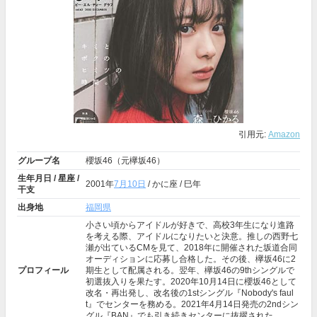
引用元:
Amazon
グループ名
櫻坂46（元欅坂46）
生年月日 / 星座 /
2001年
7月10日
/ かに座 / 巳年
干支
出身地
福岡県
小さい頃からアイドルが好きで、高校3年生になり進路
を考える際、アイドルになりたいと決意。推しの西野七
瀬が出ているCMを見て、2018年に開催された坂道合同
オーディションに応募し合格した。その後、欅坂46に2
プロフィール
期生として配属される。翌年、欅坂46の9thシングルで
初選抜入りを果たす。2020年10月14日に櫻坂46として
改名・再出発し、改名後の1stシングル『Nobody's faul
t』でセンターを務める。2021年4月14日発売の2ndシン
グル『BAN』でも引き続きセンターに抜擢された。