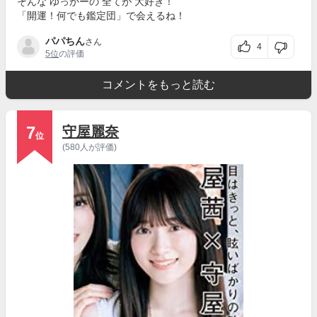
そんな ゆっかーの 全てが 大好き！
「開運！何でも鑑定団」で会えるね！
パパちん
さん
4
5位
の評価
コメントをもっと読む
7
守屋麗奈
位
(580人が評価)