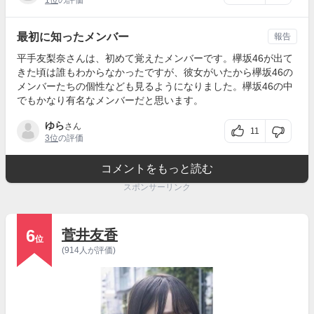
1位
の評価
最初に知ったメンバー
報告
平手友梨奈さんは、初めて覚えたメンバーです。欅坂46が出て
きた頃は誰もわからなかったですが、彼女がいたから欅坂46の
メンバーたちの個性なども見るようになりました。欅坂46の中
でもかなり有名なメンバーだと思います。
ゆら
さん
11
3位
の評価
コメントをもっと読む
スポンサーリンク
6
菅井友香
位
(914人が評価)