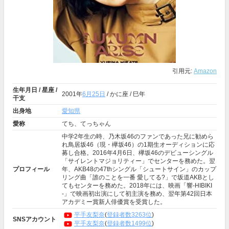
引用元:
Amazon
生年月日 / 星座 /
2001年
6月25日
/ かに座 / 巳年
干支
出身地
愛知県
愛称
てち、てっちゃん
中学2年生の時、乃木坂46のファンであった兄に勧めら
れ鳥居坂46（現・欅坂46）の1期生オーディションに応
募し合格。2016年4月6日、欅坂46のデビューシングル
「サイレントマジョリティー」でセンターを務めた。翌
プロフィール
年、AKB48の47thシングル「シュートサイン」のカップ
リング曲「誰のことを一番 愛してる?」で坂道AKBとし
てもセンターを務めた。2018年には、映画「響-HIBIKI
-」で映画初出演にして初主演を務め、翌年第42回日本
アカデミー賞新人俳優賞を受賞した。
平手友梨奈
(
登録者数3263位
)
SNSアカウント
平手友梨奈
(
登録者数1499位
)