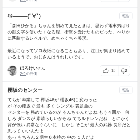
ｷﾀ―――(ﾟ∀ﾟ)
報告
「森田ひかる」ちゃんを初めて見たときは、思わず電車男ばり
の顔文字を使いたくなる程、衝撃を受けたものだった。べりか
に匹敵するレベルで、めちゃくちゃ美形。
最近になってソロ表紙になることもあり、注目が集まり始めて
いるようで、おじさんはうれしいです。
ほろけい
さん
15
2位
の評価
櫻坂のセンター
報告
てちが 卒業して 欅坂46が 櫻坂46に 変わった
が その櫻坂で 最も 多く シングル 表題曲の
センターを 務めているのが るんちゃんだよね もう４回か 何
しろ ダンスが 素晴らしいからね てちルドレンだね とにかく
背が低い 異常なぐらいに しかし そこが 最大の武器 長所だと
思って いいんだよ
あっ もちろん２期生６本柱の 中の １人だよ