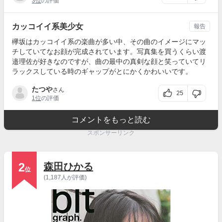
3位
の評価
カッコイイ系美少女
報告
欅坂はカッコイイ系の楽曲が多い中、その曲のイメージにマッ
チしていてなお顔が完成されています。写真集を買うくらい渡
邉理佐が好きなのですが、曲の最中の真剣な顔と笑っていてリ
ラックスしている時のギャップがとにかくかわいいです。
たつや
さん
25
1位
の評価
コメントをもっと読む
スポンサーリンク
2
森田ひかる
位
(1,187人が評価)