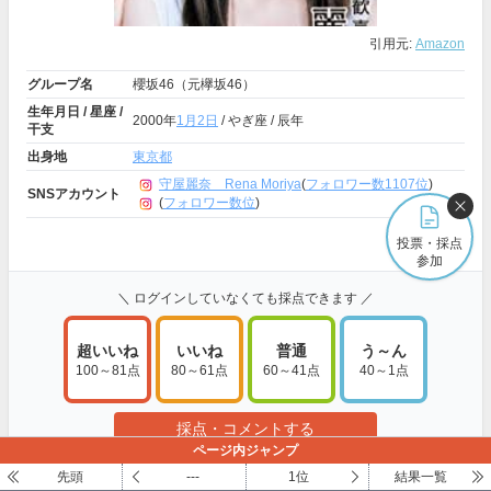
引用元:
Amazon
グループ名
櫻坂46（元欅坂46）
生年月日 / 星座 /
2000年
1月2日
/ やぎ座 / 辰年
干支
出身地
東京都
守屋麗奈 Rena Moriya
(
フォロワー数1107位
)
SNSアカウント
(
フォロワー数位
)
もっと見る
投票・採点
参加
＼ ログインしていなくても採点できます ／
超いいね
いいね
普通
う～ん
100～81点
80～61点
60～41点
40～1点
採点・コメントする
ページ内ジャンプ
先頭
---
1位
結果一覧