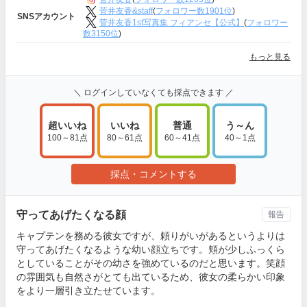
菅井友香&staff
(
フォロワー数1901位
)
SNSアカウント
菅井友香1st写真集 フィアンセ【公式】
(
フォロワー
数3150位
)
もっと見る
＼ ログインしていなくても採点できます ／
超いいね
いいね
普通
う～ん
100～81点
80～61点
60～41点
40～1点
採点・コメントする
守ってあげたくなる顔
報告
キャプテンを務める彼女ですが、頼りがいがあるというよりは
守ってあげたくなるような幼い顔立ちです。頬が少しふっくら
としていることがその幼さを強めているのだと思います。笑顔
の雰囲気も自然さがとても出ているため、彼女の柔らかい印象
をより一層引き立たせています。