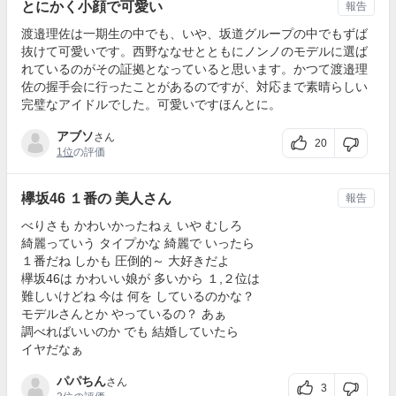
とにかく小顔で可愛い
報告
渡邉理佐は一期生の中でも、いや、坂道グループの中でもずば
抜けて可愛いです。西野ななせとともにノンノのモデルに選ば
れているのがその証拠となっていると思います。かつて渡邉理
佐の握手会に行ったことがあるのですが、対応まで素晴らしい
完璧なアイドルでした。可愛いですほんとに。
アブソ
さん
20
1位
の評価
欅坂46 １番の 美人さん
報告
べりさも かわいかったねぇ いや むしろ
綺麗っていう タイプかな 綺麗で いったら
１番だね しかも 圧倒的～ 大好きだよ
欅坂46は かわいい娘が 多いから １,２位は
難しいけどね 今は 何を しているのかな？
モデルさんとか やっているの？ あぁ
調べればいいのか でも 結婚していたら
イヤだなぁ
パパちん
さん
3