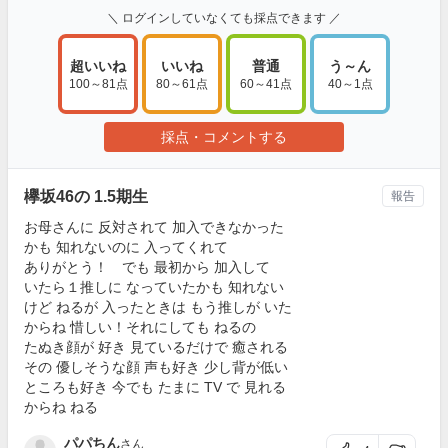
＼ ログインしていなくても採点できます ／
超いいね
いいね
普通
う～ん
100～81点
80～61点
60～41点
40～1点
採点・コメントする
欅坂46の 1.5期生
報告
お母さんに 反対されて 加入できなかった
かも 知れないのに 入ってくれて
ありがとう！ でも 最初から 加入して
いたら１推しに なっていたかも 知れない
けど ねるが 入ったときは もう推しが いた
からね 惜しい！それにしても ねるの
たぬき顔が 好き 見ているだけで 癒される
その 優しそうな顔 声も好き 少し背が低い
ところも好き 今でも たまに TV で 見れる
からね ねる
パパちん
さん