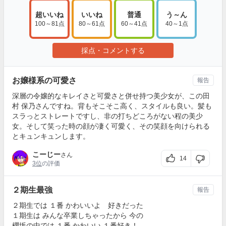
超いいね
いいね
普通
う～ん
100～81点
80～61点
60～41点
40～1点
採点・コメントする
お嬢様系の可愛さ
報告
深層の令嬢的なキレイさと可愛さと併せ持つ美少女が、この田
村 保乃さんですね。背もそこそこ高く、スタイルも良い。髪も
スラっとストレートですし、非の打ちどころがない程の美少
女。そして笑った時の顔が凄く可愛く、その笑顔を向けられる
とキュンキュンします。
こーじー
さん
14
3位
の評価
２期生最強
報告
２期生では １番 かわいいよ 好きだった
１期生は みんな卒業しちゃったから 今の
櫻坂の中では １番 かわいい １番好き！