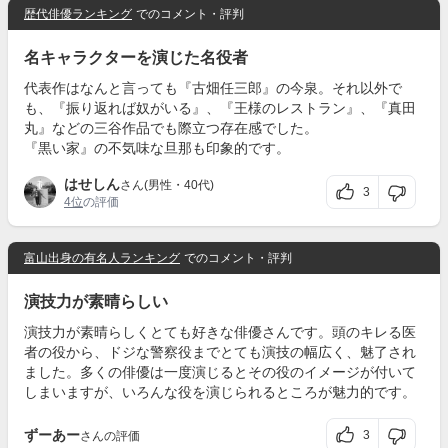
歴代俳優ランキング
でのコメント・評判
名キャラクターを演じた名役者
代表作はなんと言っても『古畑任三郎』の今泉。それ以外で
も、『振り返れば奴がいる』、『王様のレストラン』、『真田
丸』などの三谷作品でも際立つ存在感でした。
『黒い家』の不気味な旦那も印象的です。
はせしん
さん(男性・40代)
3
4位
の評価
富山出身の有名人ランキング
でのコメント・評判
演技力が素晴らしい
演技力が素晴らしくとても好きな俳優さんです。頭のキレる医
者の役から、ドジな警察役までとても演技の幅広く、魅了され
ました。多くの俳優は一度演じるとその役のイメージが付いて
しまいますが、いろんな役を演じられるところが魅力的です。
ずーあー
3
さんの評価