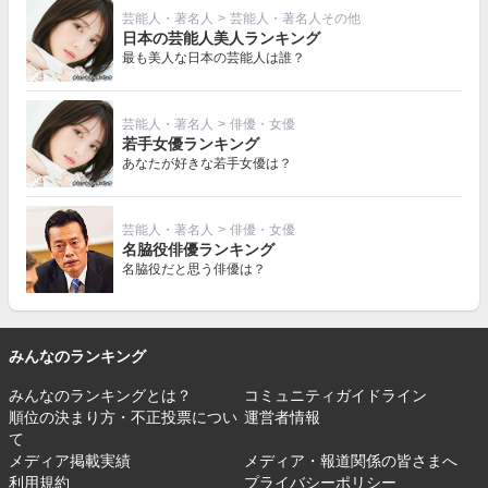
芸能人・著名人
>
芸能人・著名人その他
日本の芸能人美人ランキング
最も美人な日本の芸能人は誰？
芸能人・著名人
>
俳優・女優
若手女優ランキング
あなたが好きな若手女優は？
芸能人・著名人
>
俳優・女優
名脇役俳優ランキング
名脇役だと思う俳優は？
みんなのランキング
みんなのランキングとは？
コミュニティガイドライン
順位の決まり方・不正投票につい
運営者情報
て
メディア掲載実績
メディア・報道関係の皆さまへ
利用規約
プライバシーポリシー