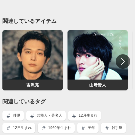
関連しているアイテム
吉沢亮
山﨑賢人
関連しているタグ
俳優
芸能人・著名人
12月生まれ
12日生まれ
1960年生まれ
子年
射手座