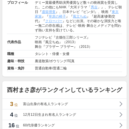
プロフィール
デミー賞最優秀助演男優賞など数々の映画賞を受賞し
た。この他にもNHK『大河ドラマ「
秀吉
」』、テレビ朝
日『
遺留捜査
』、日本テレビ『ビンタ!』、映画『
東京
家族
』『
草原の椅子
』『
風立ちぬ
』『超高速!参勤交
代』『
クローバー
』などに出演。その確かな演技力と唯
一無二の存在感は、テレビ･映画･舞台とメディアを問わ
ず熱い支持を受けている。
フジテレビ『古畑任三郎シリーズ』
代表作品
映画『風立ちぬ』（2013）
舞台『ブラザー ブラザー』（2013）
職種
タレント・俳優・女優
趣味・特技
裏道散策/ボウリング/写真
資格・免許
普通自動車/普通二輪
西村まさ彦がランクインしているランキング
3
富山出身の有名人ランキング
位
4
12月12日生まれ有名人ランキング
位
16
60代俳優ランキング
位