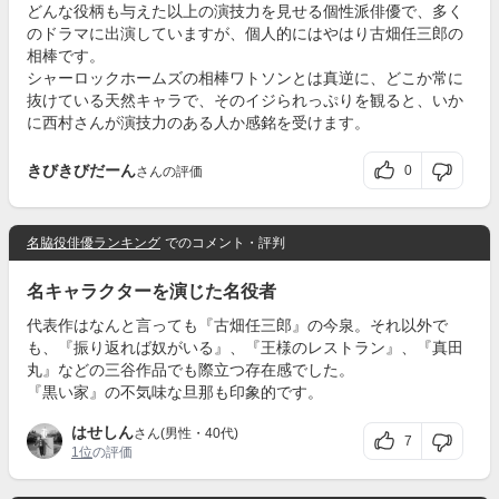
どんな役柄も与えた以上の演技力を見せる個性派俳優で、多く
のドラマに出演していますが、個人的にはやはり古畑任三郎の
相棒です。
シャーロックホームズの相棒ワトソンとは真逆に、どこか常に
抜けている天然キャラで、そのイジられっぷりを観ると、いか
に西村さんが演技力のある人か感銘を受けます。
きびきびだーん
0
さんの評価
名脇役俳優ランキング
でのコメント・評判
名キャラクターを演じた名役者
代表作はなんと言っても『古畑任三郎』の今泉。それ以外で
も、『振り返れば奴がいる』、『王様のレストラン』、『真田
丸』などの三谷作品でも際立つ存在感でした。
『黒い家』の不気味な旦那も印象的です。
はせしん
さん(男性・40代)
7
1位
の評価