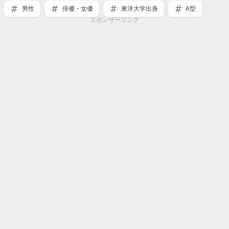
男性
俳優・女優
東洋大学出身
A型
スポンサーリンク