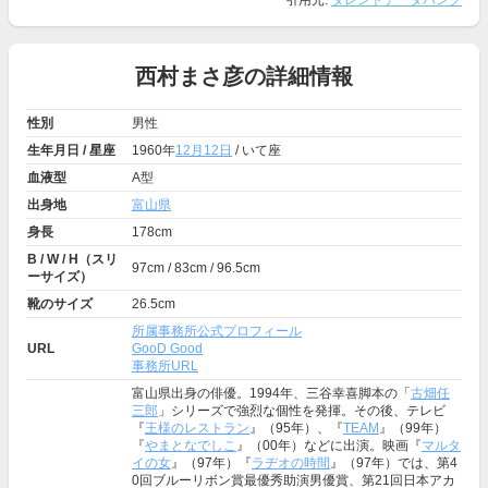
引用元:
タレントデータバンク
西村まさ彦の詳細情報
性別
男性
生年月日 / 星座
1960年
12月12日
/ いて座
血液型
A型
出身地
富山県
身長
178cm
B / W / H（スリ
97cm / 83cm / 96.5cm
ーサイズ）
靴のサイズ
26.5cm
所属事務所公式プロフィール
URL
GooD Good
事務所URL
富山県出身の俳優。1994年、三谷幸喜脚本の「
古畑任
三郎
」シリーズで強烈な個性を発揮。その後、テレビ
『
王様のレストラン
』（95年）、『
TEAM
』（99年）
『
やまとなでしこ
』（00年）などに出演。映画『
マルタ
イの女
』（97年）『
ラヂオの時間
』（97年）では、第4
0回ブルーリボン賞最優秀助演男優賞、第21回日本アカ