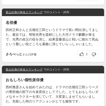
富山出身の有名人ランキング
でのコメント・評判
名俳優
田村正和さんと古畑任三郎というドラマで長い間出演してまし
た。最近では、明智光秀を題材にした大河ドラマ麒麟が来る
で、光秀の叔父の役を演じ、結果斎藤道山と戦いに敗れて死ぬ
という難しい役どころも素敵に演じていらっしゃいました。
さろべっと
2
さんの評価
富山出身の有名人ランキング
でのコメント・評判
おもしろい個性派俳優
西村雅彦さんを始めてみたのは、ドラマの古畑任三郎シリーズ
の警部補の部下の今泉君役としてでした。とてもおもしろいダ
メなキャラクターを演じていて、大変楽しませてもらいまし
た。失敗した時のリアクションがとても愉快です。