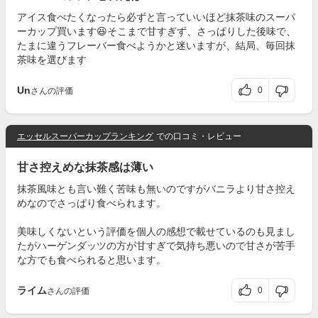
アイス食べたくなったら必ずと言っていいほど抹茶味のスーパ
ーカップ買います😆そこまで甘すぎず、さっぱりした後味で、
たまに違うフレーバー食べようかと迷いますが、結局、毎回抹
茶味を選びます
Un
0
さんの評価
エッセルスーパーカップランキング
での口コミ・レビュー
甘さ控えめな抹茶感は薄い
抹茶風味とも言い難く苦味も無いのですがバニラより甘さ控え
めなのでさっぱり食べられます。
美味しくないという評価を個人の感想で載せているのも見まし
たがハーゲンダッツの方が甘すぎで気持ち悪いので甘さが苦手
な方でも食べられると思います。
ライム
0
さんの評価