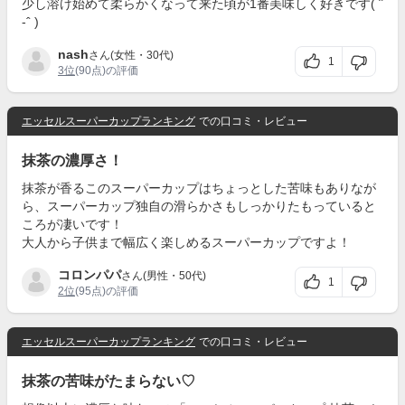
少し溶け始めて柔らかくなって来た頃が1番美味しく好きです( ˆ
-ˆ )
nash
さん(女性・30代)
1
3位
(90点)の評価
エッセルスーパーカップランキング
での口コミ・レビュー
抹茶の濃厚さ！
抹茶が香るこのスーパーカップはちょっとした苦味もありなが
ら、スーパーカップ独自の滑らかさもしっかりたもっていると
ころが凄いです！
大人から子供まで幅広く楽しめるスーパーカップですよ！
コロンパパ
さん(男性・50代)
1
2位
(95点)の評価
エッセルスーパーカップランキング
での口コミ・レビュー
抹茶の苦味がたまらない♡