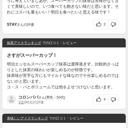
うに考えていましあが、スーパーカップの抹茶は苦味がなく甘
くて美味しいので、いつ食べても飽きない味だと思います。そ
れにコスパも量もいい！明日も食べたいと思える味です！
STAY
2
さんの評価
抹茶アイスランキング
での口コミ・レビュー
さすがスーパーカップ！
明治エッセルスーパーカップ抹茶は濃厚過ぎず、比較的さっぱ
りとした抹茶の味わいが楽しめるのが特徴です。
抹茶味が苦手な方にもマイルドな味なので十分楽しめるのでは
ないかと思います。
コ・ス・パとボリュームでは他をよせつけないと思います。
コロンパパ
さん(男性・50代)
4
3位
(90点)の評価
美味しいアイスランキング
での口コミ・レビュー