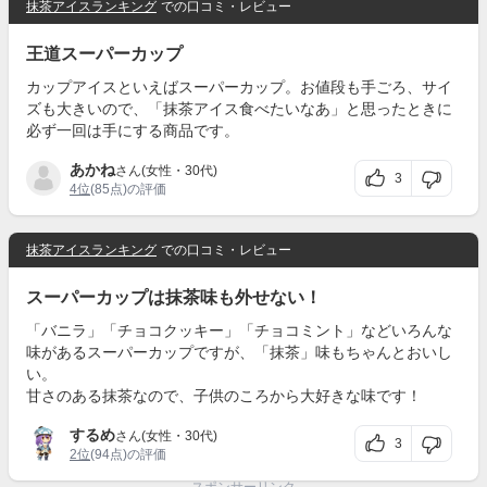
抹茶アイスランキング
での口コミ・レビュー
王道スーパーカップ
カップアイスといえばスーパーカップ。お値段も手ごろ、サイ
ズも大きいので、「抹茶アイス食べたいなあ」と思ったときに
必ず一回は手にする商品です。
あかね
さん(女性・30代)
3
4位
(85点)の評価
抹茶アイスランキング
での口コミ・レビュー
スーパーカップは抹茶味も外せない！
「バニラ」「チョコクッキー」「チョコミント」などいろんな
味があるスーパーカップですが、「抹茶」味もちゃんとおいし
い。
甘さのある抹茶なので、子供のころから大好きな味です！
するめ
さん(女性・30代)
3
2位
(94点)の評価
スポンサーリンク