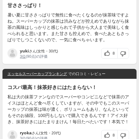
甘ささっぱり！
暑い夏に甘ささっぱりで無性に食べたくなるのが抹茶味ですよ
ね。スーパーカップの抹茶は渋みなどが控えめでありながら抹
茶の風味はしっかりと感じられて子供から大人まで美味しく食
べられると思います。また甘さも控えめで、食べたあともさっ
ぱりでしつこくないので、一気に食べちゃいます。
yuki
さん(女性・30代)
8
3位
(90点)の評価
エッセルスーパーカップランキング
での口コミ・レビュー
コスパ最高！抹茶好きにはたまらない！
私は大の抹茶ファンなのでスーパーやコンビニなどで抹茶のア
イスはほとんど食べ尽くしていますが、その中でもこのスーパ
ーカップの抹茶は味が濃く、ボリュームもあり、なんといって
もそのお値段、100円もしないで購入できるんです！アイス好
き、抹茶好きにはたまりまけん！毎日たべたいです！本気で！
ryoka
さん(女性・20代)
8
3位
(90点)の評価