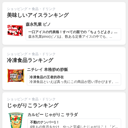
ショッピング
>
食品・ドリンク
美味しいアイスランキング
‎森永乳業 ピノ
一口アイスの代表格！すべての面での「ちょうどよさ」がキモ！
森永乳業pino(ピノ)は、数ある定番アイスの中でも、...
ショッピング
>
食品・ドリンク
冷凍食品ランキング
ニチレイ 本格炒め炒飯
冷凍食品の王者的存在
冷凍食品といえば真っ先にこの商品が思い浮かびます。 食...
ショッピング
>
食品・ドリンク
じゃがりこランキング
カルビー じゃがりこ サラダ
不動のナンバー1！
4年もの年月をかけ、やっと完成したじゃがりこ！ 「ど...