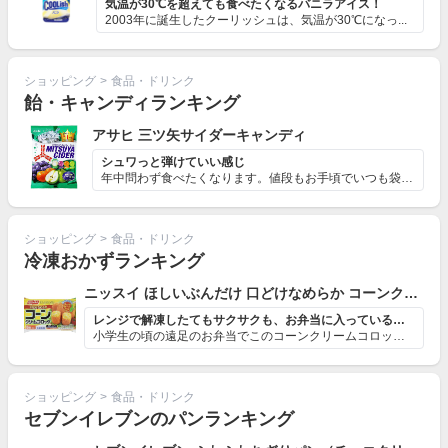
気温が30℃を超えても食べたくなるバニラアイス！
2003年に誕生したクーリッシュは、気温が30℃になっ...
ショッピング
>
食品・ドリンク
飴・キャンディランキング
アサヒ 三ツ矢サイダーキャンディ
シュワっと弾けていい感じ
年中問わず食べたくなります。値段もお手頃でいつも袋で常...
ショッピング
>
食品・ドリンク
冷凍おかずランキング
ニッスイ ほしいぶんだけ 口どけなめらか コーンクリームコロッケ
レンジで解凍したてもサクサクも、お弁当に入っているしっ...
小学生の頃の遠足のお弁当でこのコーンクリームコロッケが...
ショッピング
>
食品・ドリンク
セブンイレブンのパンランキング