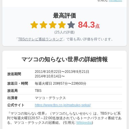
引用元:
Amazon
最高評価
84.3
点
(25人の評価)
「
TBSのテレビ番組ランキング
」で最も高い評価を得ています。
マツコの知らない世界の詳細情報
2011年10月22日〜2013年9月21日
放送期間
2014年10月14日〜
放送日・時間
毎週火曜日 20時57分〜22時00分
放送局
TBS
出演者
マツコ・デラックス
公式サイト
https://www.tbs.co.jp/matsuko-sekai/
『マツコの知らない世界』（マツコのしらないせかい）は、TBSテレビ系
列で毎週火曜日20:57～22:00迄放送されているトークバラエティ番組であ
る。マツコ・デラックスの冠番組。 (引用元:
Wikipedia
)