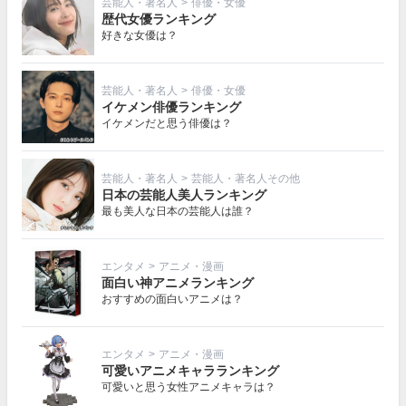
芸能人・著名人
>
俳優・女優
歴代女優ランキング
好きな女優は？
芸能人・著名人
>
俳優・女優
イケメン俳優ランキング
イケメンだと思う俳優は？
芸能人・著名人
>
芸能人・著名人その他
日本の芸能人美人ランキング
最も美人な日本の芸能人は誰？
エンタメ
>
アニメ・漫画
面白い神アニメランキング
おすすめの面白いアニメは？
エンタメ
>
アニメ・漫画
可愛いアニメキャラランキング
可愛いと思う女性アニメキャラは？