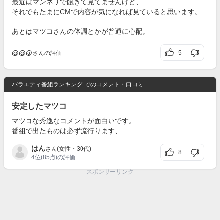
最近はマンネリで飽きて見てませんけど、
それでもたまにCMで内容が気になれば見ていると思います。
あとはマツコさんの体調とかが普通に心配。
@@@
5
さんの評価
バラエティ番組ランキング
でのコメント・口コミ
安定したマツコ
マツコな秀逸なコメントが面白いです。
番組で出たものは必ず流行ります、
はん
さん(女性・30代)
8
4位
(85点)の評価
スポンサーリンク