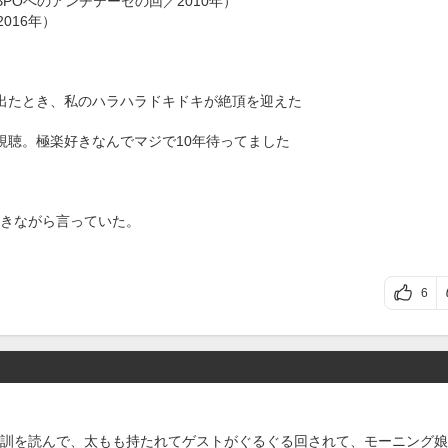
POへのアンチテーゼの回／2010年）
016年）
出たとき、私のハラハラドキドキが絶頂を迎えた
視聴。極楽好きなんでマジで10年待ってました
きながら言っていた。
6
訓を読んで、太もも持たれてゲストがぐるぐる回されて、モーニング娘