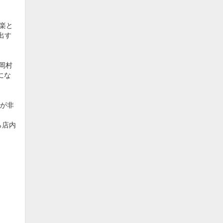
楽と
出す
岡村
にな
が非
ら店内