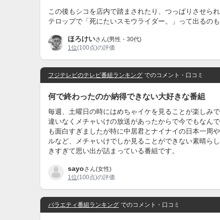
この後もシコを店内で踏まされたり、つっぱりさせられ
テロップで「死にたいスモウライダー。」って出るのも
ほろけい
さん(男性・30代)
1位
(100点)の評価
フジテレビのテレビ番組ランキング
でのコメント・口コミ
何で終わったのか納得できない大好きな番組
毎週、土曜日の時にはめちゃイケを見ることが楽しみで
違いなくメチャいけの放送があったからで今でもなんで
も面白すぎましたが特に中居君とナイナイの日本一周や
ルなど、メチャいけでしか見ることができない素晴らし
きすぎて思い出が詰まっている番組です。
sayo
さん(女性)
1位
(100点)の評価
バラエティ番組ランキング
でのコメント・口コミ