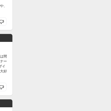
や、
は間
ナー
ザイ
大好