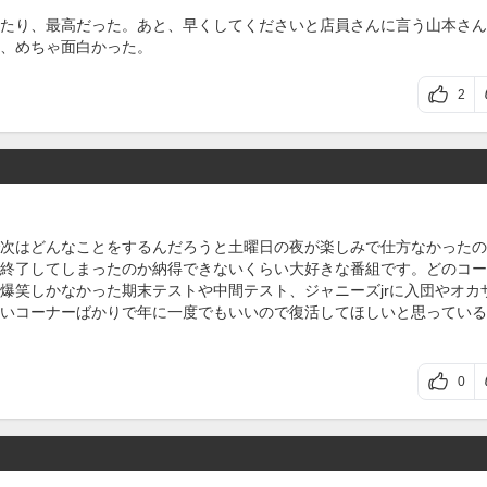
たり、最高だった。あと、早くしてくださいと店員さんに言う山本さん
、めちゃ面白かった。
2
次はどんなことをするんだろうと土曜日の夜が楽しみで仕方なかったの
終了してしまったのか納得できないくらい大好きな番組です。どのコー
爆笑しかなかった期末テストや中間テスト、ジャニーズjrに入団やオカ
いコーナーばかりで年に一度でもいいので復活してほしいと思っている
0