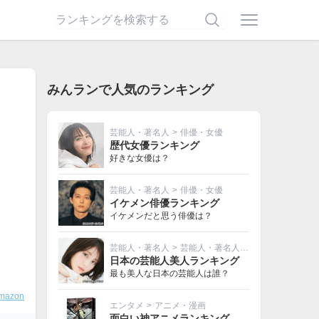
みんランで人気のランキング
芸能人・著名人
>
俳優・女優
歴代女優ランキング
好きな女優は？
芸能人・著名人
>
俳優・女優
イケメン俳優ランキング
イケメンだと思う俳優は？
芸能人・著名人
>
芸能人・著名人その他
日本の芸能人美人ランキング
最も美人な日本の芸能人は誰？
mazon
エンタメ
>
アニメ・漫画
面白い神アニメランキング