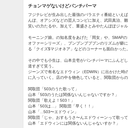
チョンマゲないけどパンチパーマ
フジテレビが生み出した最強のバラエティ番組といえば
んぼ、オアシズなどの芸人コンビに加え、武田真治、雛
笑いの力たるや。加えて、重盛さとみやたんぽぽジャル
モーニング娘。の知名度をあげた「岡女」や、SMAP
オファーシリーズ」、ブンブンブブブンのリズムが癖に
る「クイズ$マジオネア」などのコーナーも面白かった
その中でも小生は、山本圭壱がパンチパーマにふんどし
道すぎて笑う。
ジーンズで有名なエドウィン（EDWIN）に出かけた
に入っていく。店の中を物色していると、関取団からの
関取団「503のうた歌って」
山本「503のうたは関係ないんじゃないですか？」
関取団「歌えよ！503！」
山本「503は...」 関取団「早く！！」
山本「...503〜エドウィン」
関取団「じゃ、おすもうさ〜んエドウィーンって歌って
山本「エドウィンには関係ないんじゃないすか？」