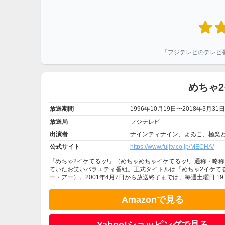
「
フジテレビのテレビ
めちゃ
放送期間
1996年10月19日〜2018年3月31日
放送局
フジテレビ
出演者
ナインティナイン、よゐこ、極楽
公式サイト
https://www.fujitv.co.jp/MECHA/
『めちゃ2イケてるッ!』（めちゃめちゃイケてるッ!、通称・略称：
ていたお笑いバラエティ番組。正式タイトルは『めちゃ2イケてるッ! -
ー・アー）。2001年4月7日から放送終了までは、毎週土曜日 19:57
Amazonで見る