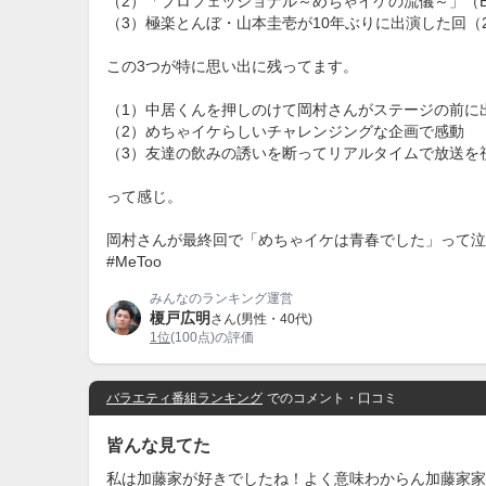
（2）「プロフェッショナル～めちゃイケの流儀～」（B
（3）極楽とんぼ・山本圭壱が10年ぶりに出演した回（2
この3つが特に思い出に残ってます。
（1）中居くんを押しのけて岡村さんがステージの前に
（2）めちゃイケらしいチャレンジングな企画で感動
（3）友達の飲みの誘いを断ってリアルタイムで放送を
って感じ。
岡村さんが最終回で「めちゃイケは青春でした」って泣
#MeToo
みんなのランキング運営
榎戸広明
さん(男性・40代)
1位
(100点)の評価
バラエティ番組ランキング
でのコメント・口コミ
皆んな見てた
私は加藤家が好きでしたね！よく意味わからん加藤家家