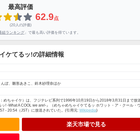
最高評価
62.9
点
(20人の評価)
番組ランキング
」で最も高い評価を得ています。
2イケてるッ!の詳細情報
とんぼ、雛形あきこ、鈴木紗理奈ほか
めちゃイケ）は、フジテレビ系列で1996年10月19日から2018年3月31日まで放
What A COOL we are!-』（めちゃめちゃイケてるッ ホワット・ア・クール・
 - 20:54（JST）に放送されていた。(引用元:
Wikipedia
)
楽天市場で見る