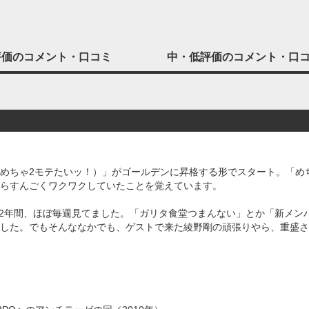
評価の
コメント・口コミ
中・低評価の
コメント・口
めちゃ2モテたいッ！）」がゴールデンに昇格する形でスタート。「め
らすんごくワクワクしていたことを覚えています。
よそ22年間、ほぼ毎週見てました。「ガリタ食堂つまんない」とか「新メン
した。でもそんななかでも、ゲストで来た綾野剛の頑張りやら、重盛さ