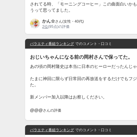
されてる時、「モーニングコーヒー」この曲面白いかも
うって思ってました。
かん☆
さん(女性・40代)
2位
(95点)の評価
バラエティ番組ランキング
でのコメント・口コミ
おじいちゃんになる前の岡村さんで保ってた。
あの頃の岡村隆史は本当に日本のヒーローだったんじゃ
たまに神回に限らず日常回の再放送をするだけでもフジ
た。
新メンバー加入以降はお察しください。
@@@
さんの評価
バラエティ番組ランキング
でのコメント・口コミ