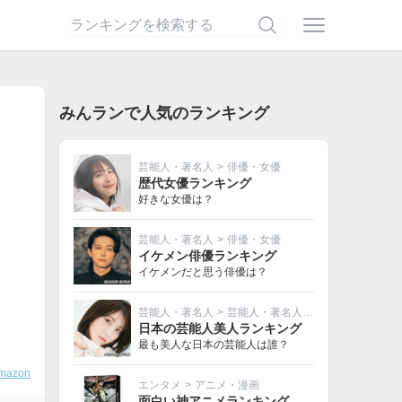
みんランで人気のランキング
芸能人・著名人
>
俳優・女優
歴代女優ランキング
好きな女優は？
芸能人・著名人
>
俳優・女優
イケメン俳優ランキング
イケメンだと思う俳優は？
芸能人・著名人
>
芸能人・著名人その他
日本の芸能人美人ランキング
最も美人な日本の芸能人は誰？
mazon
エンタメ
>
アニメ・漫画
面白い神アニメランキング