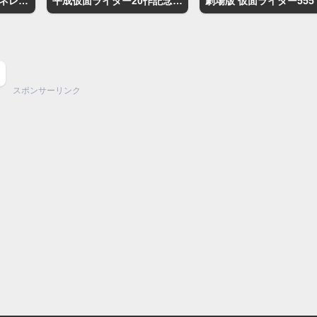
仮面ライダー平成ジェネレーションズFINAL ビルド＆エグゼイドwithレジェンドライダー
平成仮面ライダー20作記念 仮面ライダー平成ジェネレーションズ FOREVER
スポンサーリンク