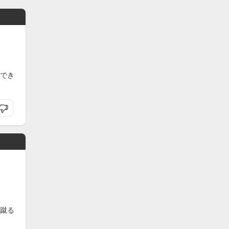
でき
蹴る