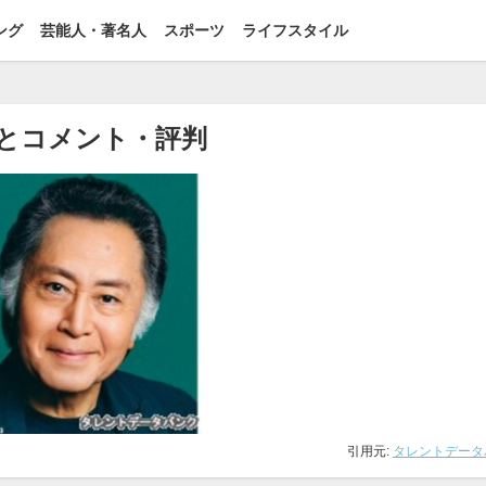
ング
芸能人・著名人
スポーツ
ライフスタイル
とコメント・評判
引用元:
タレントデータ