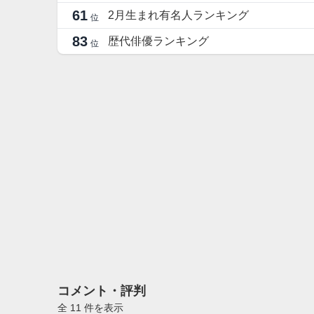
61
2月生まれ有名人ランキング
位
83
歴代俳優ランキング
位
コメント・評判
全 11 件を表示