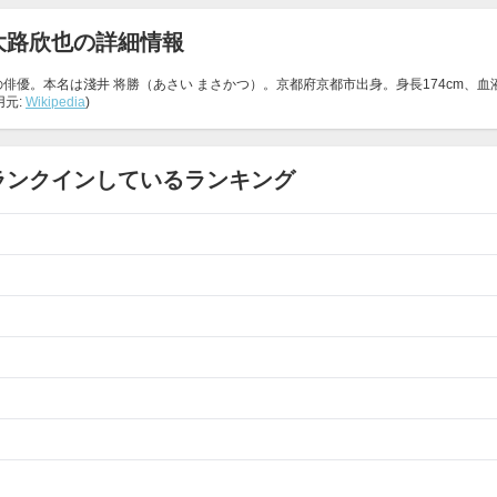
大路欣也の詳細情報
日本の俳優。本名は淺井 将勝（あさい まさかつ）。京都府京都市出身。身長174cm、血
用元:
Wikipedia
)
ランクインしているランキング