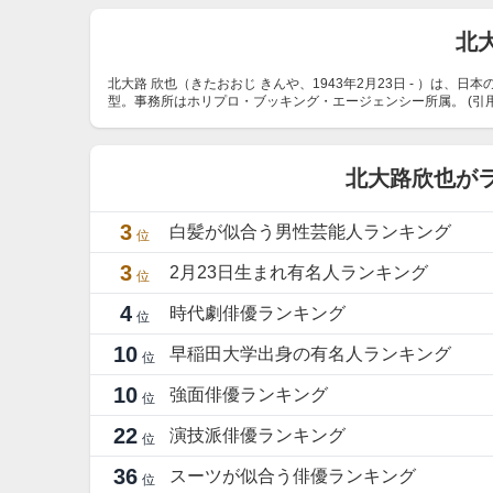
北
北大路 欣也（きたおおじ きんや、1943年2月23日 ‐ ）は、
型。事務所はホリプロ・ブッキング・エージェンシー所属。 (引
北大路欣也が
3
白髪が似合う男性芸能人ランキング
位
3
2月23日生まれ有名人ランキング
位
4
時代劇俳優ランキング
位
10
早稲田大学出身の有名人ランキング
位
10
強面俳優ランキング
位
22
演技派俳優ランキング
位
36
スーツが似合う俳優ランキング
位