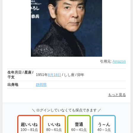
引用元:
Amazon
生年月日 / 星座 /
1951年
8月18日
/ しし座 / 卯年
干支
出身地
静岡県
もっと見る
＼ ログインしていなくても採点できます ／
超いいね
いいね
普通
う～ん
100～81点
80～61点
60～41点
40～1点