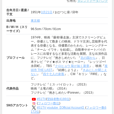
引用元:
タレントデータバンク
生年月日 / 星座 /
1951年
3月21日
/ おひつじ座 / 卯年
干支
出身地
東京都
B / W / H（スリ
96.5cm / 70cm / 91cm
ーサイズ）
1974年、映画『爆発!暴走族』主演でスクリーンデビュ
ー。俳優として数多くの映画、ドラマ主演し芸能界を代
表する俳優となる。俳優業のかたわら、レーシングチー
ム「チーム･イワキ」を結成し、自動車やオートバイの
レースに出場するなど多彩な活動を展開。主な出演作品
プロフィール
に、フジテレビ『抱きしめたい!』『
北の国から
』、日
本テレビ『マイ★ボス マイ★ヒーロー』『レッツゴー!
永田町』、TBS『
クロヒョウ 龍が如く新章
』、映画『
座
頭市 THE LAST
』『結婚しようよ』『
きみにしか聞こえ
ない
』『
四十七人の刺客
』、CM『キリン「FIRE」』な
ど。
フジテレビ『ミス･パイロット』（2013）
代表作品
映画『土竜の唄』（2014）
フジテレビ『抱きしめたい!Forever』（2013）
#51TV
(
登録者数4186位
)
(
フォロワー数位
)
SNSアカウント
#51TV youtube【Official Account】
(
フォロワー数6
172位
)