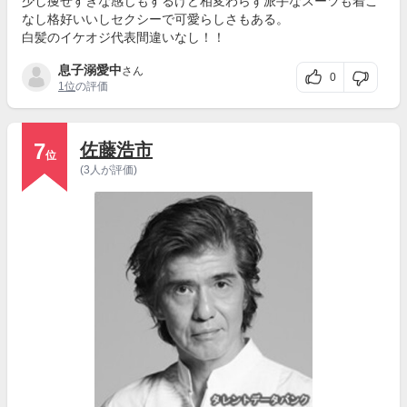
少し痩せすぎな感じもするけど相変わらず派手なスーツも着こ
なし格好いいしセクシーで可愛らしさもある。
白髪のイケオジ代表間違いなし！！
息子溺愛中
さん
0
1位
の評価
7
佐藤浩市
位
(3人が評価)