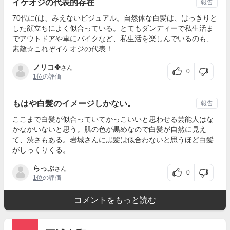
イケオジの代表的存在
報告
70代に(は、みえないビジュアル。自然体な白髪は、はっきりと
した顔立ちによく似合っている。とてもダンディーで私生活ま
でアウトドアや車にバイクなど、私生活を楽しんでいるのも、
素敵☆これぞイケオジの代表！
ノリコ✤
さん
0
1位
の評価
もはや白髪のイメージしかない。
報告
ここまで白髪が似合っていてかっこいいと思わせる芸能人はな
かなかいないと思う。肌の色が黒めなので白髪が自然に見え
て、渋さもある。岩城さんに黒髪は似合わないと思うほど白髪
がしっくりくる。
らっぷ
さん
0
1位
の評価
コメントをもっと読む