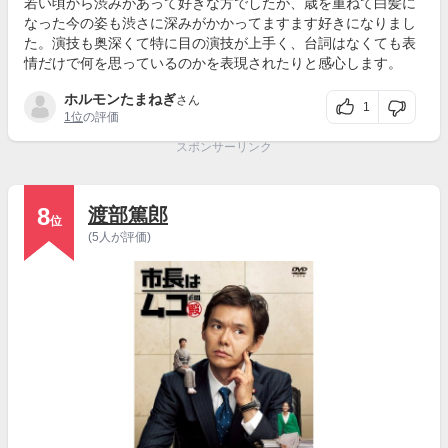
若い頃から渋みがあって好きな方でしたが、歳を重ねて白髪に
なった今の姿も渋さに深みがかかってますます好きになりまし
た。演技も奥深くて特に目の演技が上手く、台詞はなくても表
情だけで何を思っているのかを表現されたりと感心します。
ホルモンたまねぎ
さん
1
1位
の評価
スポンサーリンク
8
渡部篤郎
位
(5人が評価)