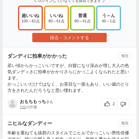
＼ ログインしていなくても採点できます ／
超いいね
いいね
普通
う～ん
100～81点
80～61点
60～41点
40～1点
採点・コメントする
ダンディに拍車がかかった
報告
若い頃からかっこいいですが、白髪になり深みが増し大人の色
気ダンディさに拍車がかかりさらにかっこよくなられたと思い
ます。
かっこいいだけではなく、お茶目な一面もあり、いい歳のとり
方をされたんだろうなと思い憧れます。
おもちもっち
さん
2
1位
の評価
ニヒルなダンディー
報告
年齢を重ねても抜群のスタイルでニヒルでかっこいい男性俳優