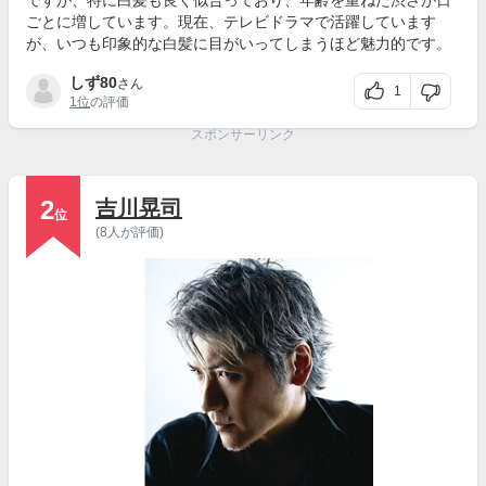
ですが、特に白髪も良く似合っており、年齢を重ねた渋さが日
ごとに増しています。現在、テレビドラマで活躍しています
が、いつも印象的な白髪に目がいってしまうほど魅力的です。
しず80
さん
1
1位
の評価
スポンサーリンク
2
吉川晃司
位
(8人が評価)