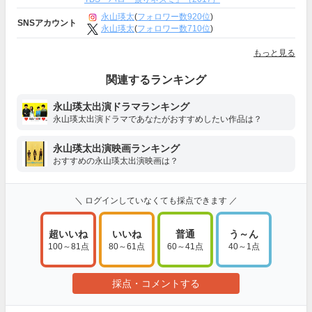
永山瑛太
(
フォロワー数920位
)
SNSアカウント
永山瑛太
(
フォロワー数710位
)
もっと見る
関連するランキング
永山瑛太出演ドラマランキング
永山瑛太出演ドラマであなたがおすすめしたい作品は？
永山瑛太出演映画ランキング
おすすめの永山瑛太出演映画は？
＼ ログインしていなくても採点できます ／
超いいね
いいね
普通
う～ん
100～81点
80～61点
60～41点
40～1点
採点・コメントする