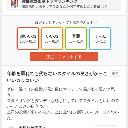
渡部篤郎出演ドラマランキング
渡部篤郎出演ドラマであなたがおすすめしたい作品は？
＼ ログインしていなくても採点できます ／
超いいね
いいね
普通
う～ん
100～81点
80～61点
60～41点
40～1点
採点・コメントする
年齢を重ねても劣らないスタイルの良さがかっこ
報告
いいカッコいい
グレー混じりの白髪が見た目にマッチして品がある質だと思
う。
スタイリングもダンディな感じにしていてスタイルもいいので
かっこよさが目立つ。
上司の役柄が多いからか、上に立つに相応しいイメージがつい
た。