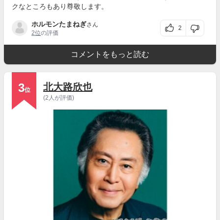
クなところもあり尊敬します。
ホルモンたまねぎ
さん
2
2位
の評価
コメントをもっと読む
3
北大路欣也
位
(2人が評価)