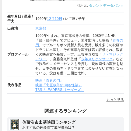
引用元:
タレントデータバンク
生年月日 / 星座 /
1960年
12月10日
/ いて座 / 子年
干支
出身地
東京都
1960年生まれ、東京都出身の俳優。1980年にNHK
『続・続事件』でデビュー。翌年出演した映画『
青春の
門
』でブルーリボン賞新人賞を受賞。以来多くの映画や
ドラマに出演し、その重厚な演技は高く評価され、数多
プロフィール
くの映画賞を受賞。一方、三谷幸喜監督『
ザ・マジック
アワー
』、宮藤官九郎監督『
少年メリケンサック
』など
で抜群のコメディセンスも発揮し、硬軟両様の演技を魅
せ、日本の映画界・ドラマ界では欠かせない存在となっ
ている。父は名優・三國連太郎。
映画『青春の門』
代表作品
映画『忠臣蔵外伝 四谷怪談』
TBS『LEADERS リーダーズ』
もっと見る
関連するランキング
佐藤浩市出演映画ランキング
おすすめの佐藤浩市出演映画は？