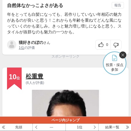
自然体なかっこよさがある
報告
年をとっても白髪になっても、若作りしていない年相応の魅力
があるのが良いと思う！これからも年齢を重ねてどんな風にな
っていくのかも楽しみ。きっと魅力増し増しになると思う。ス
タイルが抜群なのも魅力の一つかも。
猫好きのぼの
さん
0
1位
の評価
スポンサーリンク
投票・採点
参加
10
松重豊
位
(6人が評価)
ページ内ジャンプ
先頭
---
1位
結果一覧