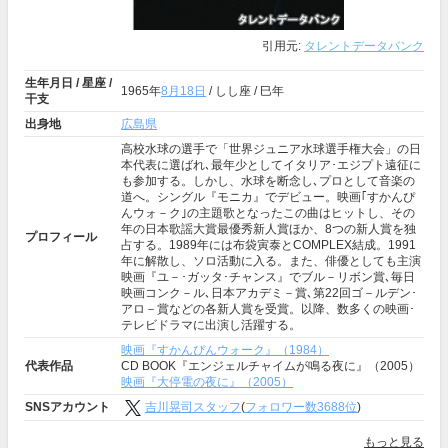
引用元:
タレントデータバンク
生年月日 / 星座 /
1965年
8月18日
/ しし座 / 巳年
干支
出身地
広島県
高校水球の選手で「世界ジュニア水球選手権大会」の日
本代表に選ばれ､最年少としてイタリア･エジプト遠征に
も参加する。しかし、水球を断念し､プロとして音楽の
道へ。シングル『モニカ』でデビュー。映画｢すかんぴ
んウォ－ク｣の主題歌となったこの曲はヒットし、その
年の日本歌謡大賞最優秀新人賞ほか、8つの新人賞を独
プロフィール
占する。1989年には布袋寅泰とCOMPLEX結成。1991
年に解散し、ソロ活動に入る。また、俳優としても主演
映画『ユ－･ガッタ･チャンス』でブル－リボン賞､毎日
映画コンク－ル､日本アカデミ－賞､第22回ゴ－ルデン･
アロ－賞などの各新人賞を受賞。以降、数多くの映画･
テレビドラマに出演し活躍する。
映画『すかんぴんウォーク』（1984）
代表作品
CD BOOK『エンジェルチャイムが鳴る夜に』（2005）
映画『大停電の夜に』（2005）
SNSアカウント
吉川晃司スタッフ
(
フォロワー数3688位
)
もっと見る