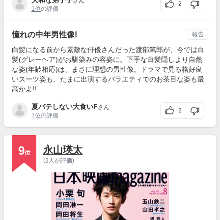
大和な弟子子
さん
2
1位
の評価
憧れの中年男性像!
報告
白髪になる前から素敵な俳優さんだった渡部篤郎が、今では白
髪(グレーヘア)がお馴染みの容姿に。下手な白髪隠しより自然
な姿(年齢相応)は、まさに理想の男性像。ドラマで見る格好良
いスーツ姿も、たまに出演するバラエティでのお茶目な姿も最
高かよ!!
夏バテしない大食いF
さん
2
1位
の評価
9
永山瑛太
位
(2人が評価)