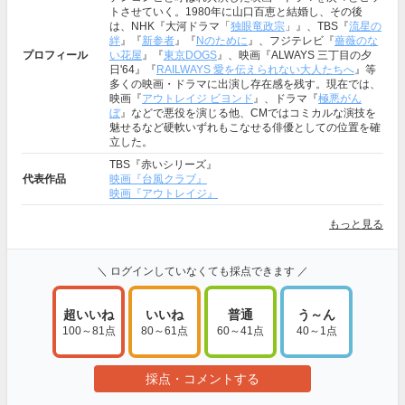
トさせていく。1980年に山口百恵と結婚し、その後
は、NHK『大河ドラマ「
独眼竜政宗
」』、TBS『
流星の
絆
』『
新参者
』『
Nのために
』、フジテレビ『
薔薇のな
プロフィール
い花屋
』『
東京DOGS
』、映画『ALWAYS 三丁目の夕
日'64』『
RAILWAYS 愛を伝えられない大人たちへ
』等
多くの映画・ドラマに出演し存在感を残す。現在では、
映画『
アウトレイジ ビヨンド
』、ドラマ『
極悪がん
ぼ
』などで悪役を演じる他、CMではコミカルな演技を
魅せるなど硬軟いずれもこなせる俳優としての位置を確
立した。
TBS『赤いシリーズ』
代表作品
映画『台風クラブ』
映画『アウトレイジ』
もっと見る
＼ ログインしていなくても採点できます ／
超いいね
いいね
普通
う～ん
100～81点
80～61点
60～41点
40～1点
採点・コメントする