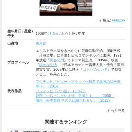
引用元:
Amazon
生年月日 / 星座 /
1968年
5月5日
/ おうし座 / 申年
干支
出身地
東京都
エキストラ出演をきっかけに芸能活動開始。演劇学校
「丹波道場」に所属し日活ロマンポルノに出演。1991
年放送『
青春の門
』でドラマ初主演。1995年、映画
プロフィール
『
静かな生活
』で日本アカデミー賞新人賞・優秀主演男
優賞受賞。2008年には映画『
コトバのない冬
』で監督
デビューを果たした。
フジテレビ『ビター・ブラッド〜最悪で最強の親子刑
事〜』（2014）
代表作品
フジテレビ『パパ活』（2017）
映画『いらっしゃいませ、患者さま。』（2005）
映画『外事警察 その男に騙されるな』（2012）
もっと見る
関連するランキング