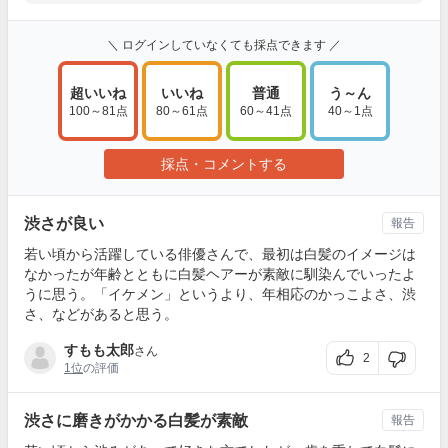
＼ ログインしていなくても採点できます ／
超いいね
いいね
普通
う～ん
100～81点
80～61点
60～41点
40～1点
採点・コメントする
渋さが良い
報告
若い頃から活躍している俳優さんで、最初は白髪のイメージは
なかったが年齢とともに白髪ヘアーが素敵に馴染んでいったよ
うに思う。「イケメン」というより、年相応のかっこよさ、渋
さ、などがあると思う。
すもも太郎
さん
2
1位
の評価
渋さに磨きがかかる白髪が素敵
報告