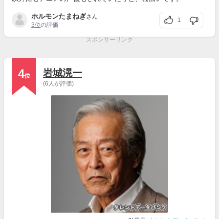
ホルモンたまねぎ
さん
1
3位
の評価
スポンサーリンク
4
岩城滉一
位
(6人が評価)