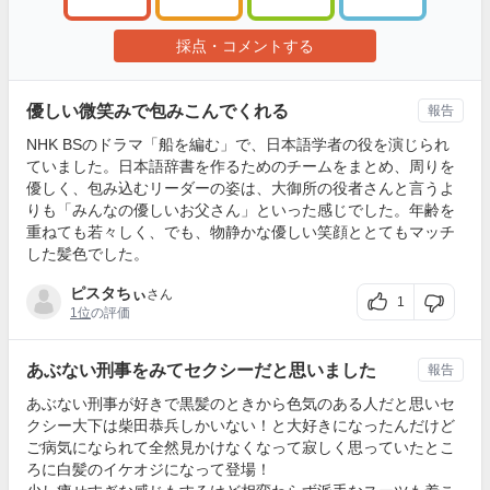
採点・コメントする
優しい微笑みで包みこんでくれる
報告
NHK BSのドラマ「船を編む」で、日本語学者の役を演じられ
ていました。日本語辞書を作るためのチームをまとめ、周りを
優しく、包み込むリーダーの姿は、大御所の役者さんと言うよ
りも「みんなの優しいお父さん」といった感じでした。年齢を
重ねても若々しく、でも、物静かな優しい笑顔ととてもマッチ
した髪色でした。
ピスタちぃ
さん
1
1位
の評価
あぶない刑事をみてセクシーだと思いました
報告
あぶない刑事が好きで黒髪のときから色気のある人だと思いセ
クシー大下は柴田恭兵しかいない！と大好きになったんだけど
ご病気になられて全然見かけなくなって寂しく思っていたとこ
ろに白髪のイケオジになって登場！