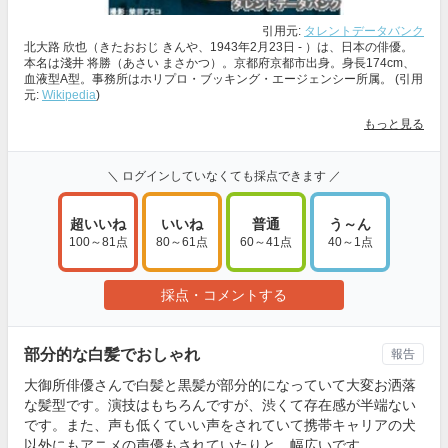
引用元:
タレントデータバンク
北大路 欣也（きたおおじ きんや、1943年2月23日 ‐ ）は、日本の俳優。
本名は淺井 将勝（あさい まさかつ）。京都府京都市出身。身長174cm、
血液型A型。事務所はホリプロ・ブッキング・エージェンシー所属。 (引用
元:
Wikipedia
)
もっと見る
＼ ログインしていなくても採点できます ／
超いいね
いいね
普通
う～ん
100～81点
80～61点
60～41点
40～1点
採点・コメントする
部分的な白髪でおしゃれ
報告
大御所俳優さんで白髪と黒髪が部分的になっていて大変お洒落
な髪型です。演技はもちろんですが、渋くて存在感が半端ない
です。また、声も低くていい声をされていて携帯キャリアの犬
以外にもアニメの声優もされていたりと、幅広いです。