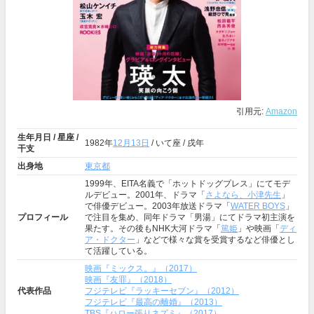
引用元:
Amazon
生年月日 / 星座 /
1982年
12月13日
/ いて座 / 戌年
干支
出身地
東京都
1999年、EITA名義で「ホットドッグプレス」にてモデ
ルデビュー。2001年、ドラマ「
さよなら、小津先生
」
で俳優デビュー。2003年放送ドラマ「
WATER BOYS
」
プロフィール
で注目を集め、同年ドラマ「男湯」にてドラマ初主演を
果たす。その後もNHK大河ドラマ「
篤姫
」や映画「
ディ
ア・ドクター
」などで様々な賞を受賞するなど俳優とし
て活躍している。
映画『ミックス。』（2017）
映画『友罪』（2018）
代表作品
フジテレビ『ラッキーセブン』（2012）
フジテレビ『最高の離婚』（2013）
TBS『ハロー張りネズミ』（2017）