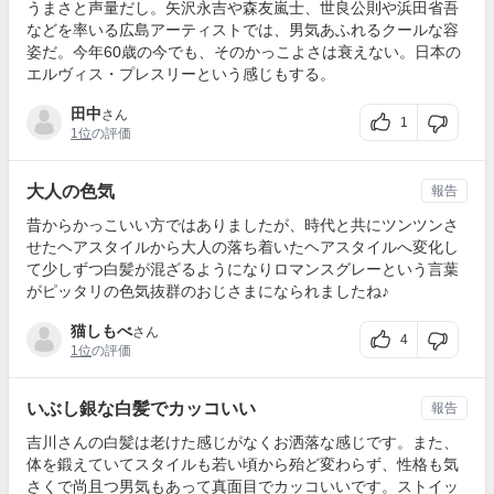
うまさと声量だし。矢沢永吉や森友嵐士、世良公則や浜田省吾
などを率いる広島アーティストでは、男気あふれるクールな容
姿だ。今年60歳の今でも、そのかっこよさは衰えない。日本の
エルヴィス・プレスリーという感じもする。
田中
さん
1
1位
の評価
大人の色気
報告
昔からかっこいい方ではありましたが、時代と共にツンツンさ
せたヘアスタイルから大人の落ち着いたヘアスタイルへ変化し
て少しずつ白髪が混ざるようになりロマンスグレーという言葉
がピッタリの色気抜群のおじさまになられましたね♪
猫しもべ
さん
4
1位
の評価
いぶし銀な白髪でカッコいい
報告
吉川さんの白髪は老けた感じがなくお洒落な感じです。また、
体を鍛えていてスタイルも若い頃から殆ど変わらず、性格も気
さくで尚且つ男気もあって真面目でカッコいいです。ストイッ