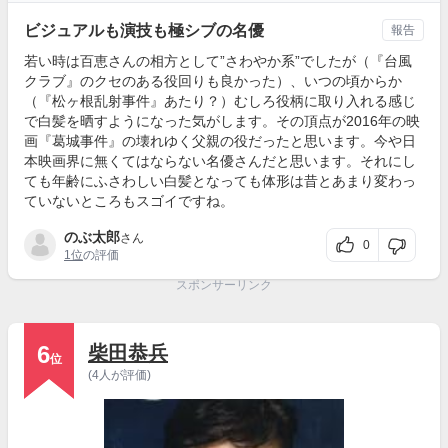
ビジュアルも演技も極シブの名優
報告
若い時は百恵さんの相方として”さわやか系”でしたが（『台風
クラブ』のクセのある役回りも良かった）、いつの頃からか
（『松ヶ根乱射事件』あたり？）むしろ役柄に取り入れる感じ
で白髪を晒すようになった気がします。その頂点が2016年の映
画『葛城事件』の壊れゆく父親の役だったと思います。今や日
本映画界に無くてはならない名優さんだと思います。それにし
ても年齢にふさわしい白髪となっても体形は昔とあまり変わっ
ていないところもスゴイですね。
のぶ太郎
さん
0
1位
の評価
スポンサーリンク
6
柴田恭兵
位
(4人が評価)