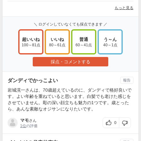
もっと見る
＼ ログインしていなくても採点できます ／
超いいね
いいね
普通
う～ん
100～81点
80～61点
60～41点
40～1点
採点・コメントする
ダンディでかっこよい
報告
岩城滉一さんは、70歳超えているのに、ダンディで格好良いで
す。よい年齢を重ねていると思います。白髪でも老けた感じを
させていません。彫の深い顔立ちも魅力の1つです。歳とった
ら、あんな素敵なオジサンになりたいです。
マモ
さん
0
1位
の評価