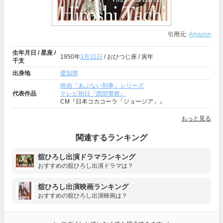
引用元:
Amazon
生年月日 / 星座 /
1950年
3月31日
/ おひつじ座 / 寅年
干支
出身地
愛知県
映画『あぶない刑事』シリーズ
代表作品
テレビ朝日『西部警察』
CM『日本コカコーラ「ジョージア」』
もっと見る
関連するランキング
舘ひろし出演ドラマランキング
おすすめの舘ひろし出演ドラマは？
舘ひろし出演映画ランキング
おすすめの舘ひろし出演映画は？