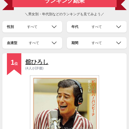
ランキング結果
＼男女別・年代別などのランキングも見てみよう／
性別
すべて
年代
すべて
血液型
すべて
期間
すべて
1
舘ひろし
位
(4人が評価)