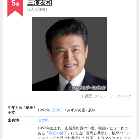
5
三浦友和
位
(2人が評価)
引用元:
タレントデータバンク
生年月日 / 星座 /
1952年
1月28日
/ みずがめ座 / 辰年
干支
出身地
山梨県
1952年生まれ、山梨県出身の俳優。映画デビュー作で
ある『
伊豆の踊子
』にて山口百恵と共演し、以降ゴール
デンコンビと呼ばれ共演した映画・ドラマを次々とヒッ