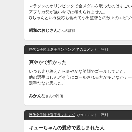
マラソンのオリンピックで金メダルを取ったのはすごい
アフリカ勢が強い今では考えられません。
Qちゃんという愛称も含めて小出監督との数々のエピソ
昭和のおじさん
さんの評価
歴代女子陸上選手ランキング
でのコメント・評判
爽やかで強かった
いつも走り終えたら爽やかな笑顔でゴールしていた。
他の選手はしんどそうにゴールされる方が多いなかテー
選手だなと思った。
みかんな
さんの評価
歴代女子陸上選手ランキング
でのコメント・評判
キューちゃんの愛称で親しまれた人