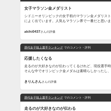
女子マラソン金メダリスト
シドニーオリンピックの女子初のマラソン金メダリスト
によく出ています。人気もマラソン界で一番だと思いま
akihi0437
さんの評価
歴代女子陸上選手ランキング
でのコメント・評判
応援したくなる
走るのが大好きなのが伝わってくるけれど、現役選手時
そんな中でオリンピック金メダルは素晴らしかったし、
きりんさん
さんの評価
歴代女子陸上選手ランキング
でのコメント・評判
走るのが大好きなのが伝わる