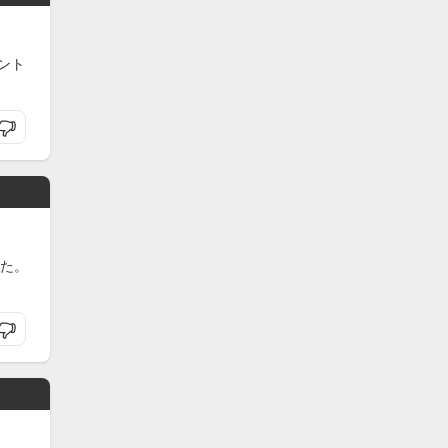
ント
た。