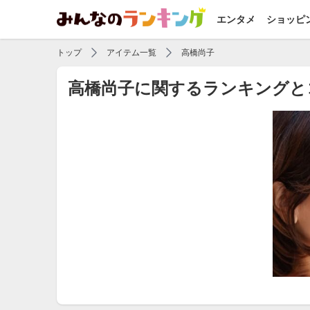
エンタメ
ショッピ
トップ
アイテム一覧
高橋尚子
高橋尚子に関するランキングと