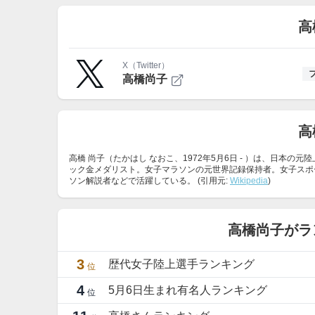
高
X（Twitter）
高橋尚子
高
高橋 尚子（たかはし なおこ、1972年5月6日 - ）は、日本
ック金メダリスト。女子マラソンの元世界記録保持者。女子スポ
ソン解説者などで活躍している。 (引用元:
Wikipedia
)
高橋尚子がラ
3
歴代女子陸上選手ランキング
位
4
5月6日生まれ有名人ランキング
位