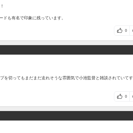
！
ードも有名で印象に残っています。
0
プを切ってもまだまだ走れそうな雰囲気で小池監督と雑談されていてす
0