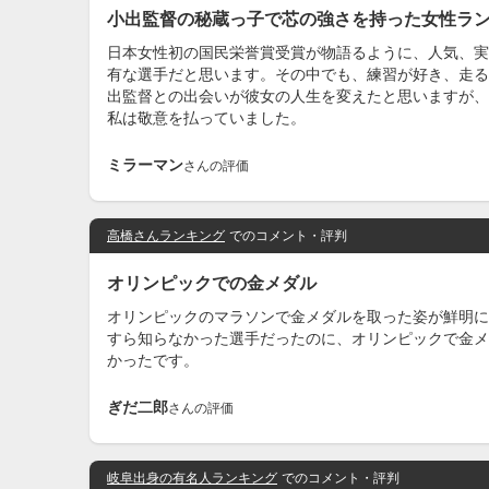
小出監督の秘蔵っ子で芯の強さを持った女性ラ
日本女性初の国民栄誉賞受賞が物語るように、人気、実
有な選手だと思います。その中でも、練習が好き、走る
出監督との出会いが彼女の人生を変えたと思いますが、
私は敬意を払っていました。
ミラーマン
さんの評価
高橋さんランキング
でのコメント・評判
オリンピックでの金メダル
オリンピックのマラソンで金メダルを取った姿が鮮明に
すら知らなかった選手だったのに、オリンピックで金メ
かったです。
ぎだ二郎
さんの評価
岐阜出身の有名人ランキング
でのコメント・評判