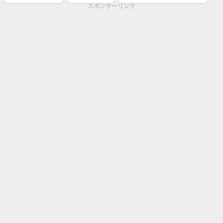
スポンサーリンク