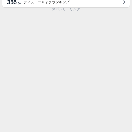
355
ディズニーキャラランキング
位
スポンサーリンク