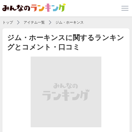
トップ
アイテム一覧
ジム・ホーキンス
ジム・ホーキンスに関するランキン
グとコメント・口コミ