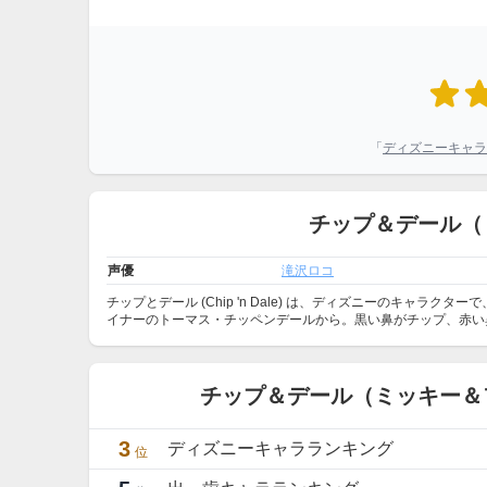
「
ディズニーキャラ
チップ＆デール（
声優
滝沢ロコ
チップとデール (Chip 'n Dale) は、ディズニーのキャラ
イナーのトーマス・チッペンデールから。黒い鼻がチップ、赤い
チップ＆デール（ミッキー＆
3
ディズニーキャラランキング
位