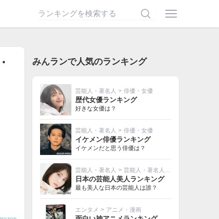
・
みんランで人気のランキング
芸能人・著名人
>
俳優・女優
歴代女優ランキング
好きな女優は？
芸能人・著名人
>
俳優・女優
イケメン俳優ランキング
イケメンだと思う俳優は？
芸能人・著名人
>
芸能人・著名人その他
日本の芸能人美人ランキング
最も美人な日本の芸能人は誰？
エンタメ
>
アニメ・漫画
面白い神アニメランキング