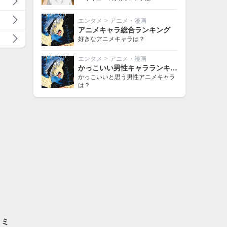
エンタメ
>
アニメ・漫画
アニメキャラ総合ランキング
好きなアニメキャラは？
エンタメ
>
アニメ・漫画
かっこいい男性キャラランキング
かっこいいと思う男性アニメキャラ
は？
コミ