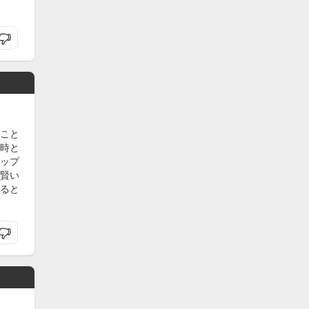
こと
時と
ップ
賢い
ると