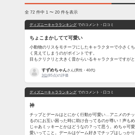
全 72 件中 1 〜 20 件を表示
ディズニーキャラランキング
でのコメント・口コミ
ちょこまかしてて可愛い
小動物のリスをモチーフにしたキャラクターで小さくち
く見えてしまうのがポイントです。
目もクリクリと大きく昔からいるキャラクターですがと
すずめちゃん
さん(男性・40代)
3位
(85点)の評価
ディズニーキャラランキング
でのコメント・口コミ
神
チップとデールはとにかく行動が可愛い…アニメのチッ
るのにお互い困った時に助け合ってるのが尊い！声もめ
じゃあミッキーとかはどうなの？って思う。めちゃ可愛
愛いってこと。デールはゲーム好きでチップはしっかり