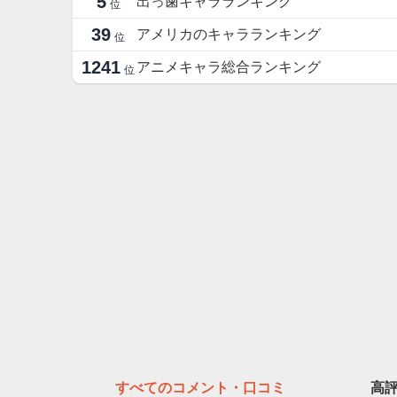
5
出っ歯キャラランキング
位
39
アメリカのキャラランキング
位
1241
アニメキャラ総合ランキング
位
すべての
コメント・口コミ
高