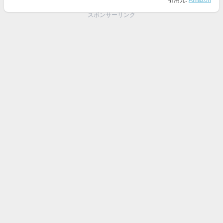
引用元:
Amazon
スポンサーリンク