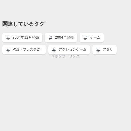
関連しているタグ
2004年12月発売
2004年発売
ゲーム
PS2（プレステ2）
アクションゲーム
アタリ
スポンサーリンク