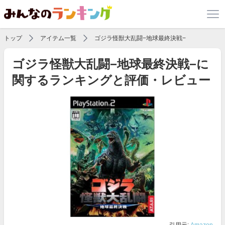
トップ
アイテム一覧
ゴジラ怪獣大乱闘−地球最終決戦−
ゴジラ怪獣大乱闘−地球最終決戦−に
関するランキングと評価・レビュー