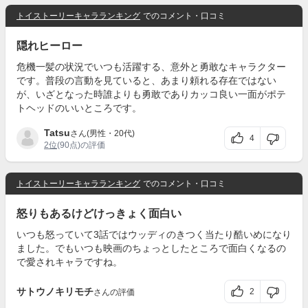
トイストーリーキャラランキング
でのコメント・口コミ
隠れヒーロー
危機一髪の状況でいつも活躍する、意外と勇敢なキャラクター
です。普段の言動を見ていると、あまり頼れる存在ではない
が、いざとなった時誰よりも勇敢でありカッコ良い一面がポテ
トヘッドのいいところです。
Tatsu
さん(男性・20代)
4
2位
(90点)の評価
トイストーリーキャラランキング
でのコメント・口コミ
怒りもあるけどけっきょく面白い
いつも怒っていて3話ではウッディのきつく当たり酷いめになり
ました。でもいつも映画のちょっとしたところで面白くなるの
で愛されキャラですね。
サトウノキリモチ
2
さんの評価