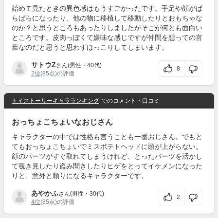
始めて見たときの異色感はもうすごかったです。手足や顔がば
らばらになったり、他の物に移植して移動したりとおもちゃな
のか？と思うところもあったりしましたがそこが何とも面白い
ところです。皮肉っぽくて嫌味な感じですが仲間を想っての言
葉なのだと思うと思わずほっこりしてしまいます。
サトウZ
さん(男性・40代)
8
2位
(85点)の評価
トイストーリーキャラランキング
でのコメント・口コミ
おっちょこちょいなおじさん
キャラクターの中では性格も言うことも一番おじさん。でもと
てもおっちょこちょいでミスポテトヘッドに頭が上がらない。
顔のパーツがすぐ取れてしまうけれど、とったパーツを活かし
て覗き見したり盗み聞きしたりヒゲをとってイケメンになった
りと、意外と頼りになるキャラクターです。
あやかふ
さん(男性・30代)
2
4位
(85点)の評価