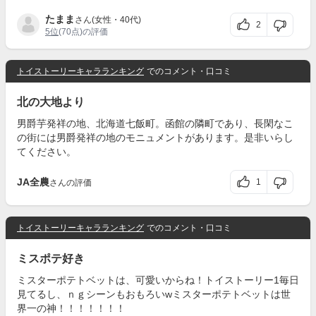
たまま
さん(女性・40代)
2
5位
(70点)の評価
トイストーリーキャラランキング
でのコメント・口コミ
北の大地より
男爵芋発祥の地、北海道七飯町。函館の隣町であり、長閑なこ
の街には男爵発祥の地のモニュメントがあります。是非いらし
てください。
JA全農
1
さんの評価
トイストーリーキャラランキング
でのコメント・口コミ
ミスポテ好き
ミスターポテトベットは、可愛いからね！トイストーリー1毎日
見てるし、ｎｇシーンもおもろいwミスターポテトベットは世
界一の神！！！！！！！