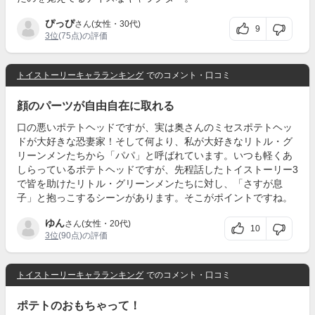
ぴっぴ
さん(女性・30代)
9
3位
(75点)の評価
トイストーリーキャラランキング
でのコメント・口コミ
顔のパーツが自由自在に取れる
口の悪いポテトヘッドですが、実は奥さんのミセスポテトヘッ
ドが大好きな恐妻家！そして何より、私が大好きなリトル・グ
リーンメンたちから「パパ」と呼ばれています。いつも軽くあ
しらっているポテトヘッドですが、先程話したトイストーリー3
で皆を助けたリトル・グリーンメンたちに対し、「さすが息
子」と抱っこするシーンがあります。そこがポイントですね。
ゆん
さん(女性・20代)
10
3位
(90点)の評価
トイストーリーキャラランキング
でのコメント・口コミ
ポテトのおもちゃって！