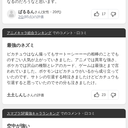
なるのだろうなと思います。
ぱるるん
さん(女性・20代)
17
2位
(85点)の評価
アニメキャラ総合ランキング
でのコメント・口コミ
最強のネズミ
ピカチュウはなん撮ってもサートーシーーーの相棒のことでも
のすごい人気が上がっていきました。アニメでは異常な強さ、
ポケカでは沢山の種類とレアのカード、ゲームは最強とまで言
われていました。ポケモンはピカチュウがいるから成り立って
いたのです。サトシの引退する時泣きましたけどピカチュウも
引退すると思っていたのでその分も泣きましたけ。
土土しんし
23
さんの評価
スマブラSP最強キャラランキング
でのコメント・口コミ
空中が強い