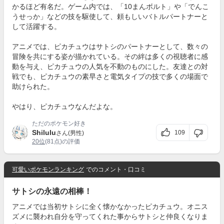
かるほど有名だ。ゲーム内では、「10まんボルト」や「でんこ
うせっか」などの技を駆使して、頼もしいバトルパートナーと
して活躍する。
アニメでは、ピカチュウはサトシのパートナーとして、数々の
冒険を共にする姿が描かれている。その絆は多くの視聴者に感
動を与え、ピカチュウの人気を不動のものにした。友達との対
戦でも、ピカチュウの素早さと電気タイプの技で多くの場面で
助けられた。
やはり、ピカチュウなんだよな。
ただのポケモン好き
Shilulu
109
さん(男性)
20位
(81点)の評価
可愛いポケモンランキング
でのコメント・口コミ
サトシの永遠の相棒！
アニメでは当初サトシに全く懐かなかったピカチュウ。オニス
ズメに襲われ自分を守ってくれた事からサトシと仲良くなりま