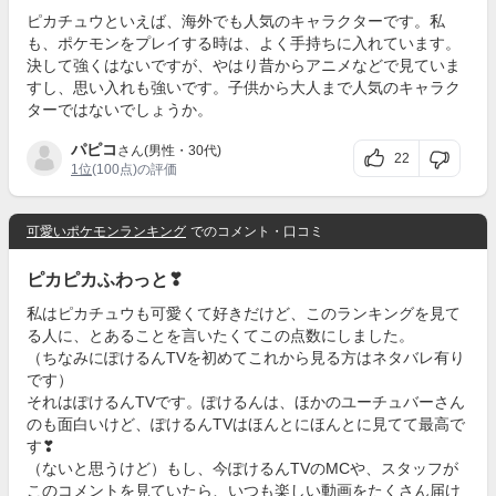
ピカチュウといえば、海外でも人気のキャラクターです。私
も、ポケモンをプレイする時は、よく手持ちに入れています。
決して強くはないですが、やはり昔からアニメなどで見ていま
すし、思い入れも強いです。子供から大人まで人気のキャラク
ターではないでしょうか。
パピコ
さん(男性・30代)
22
1位
(100点)の評価
可愛いポケモンランキング
でのコメント・口コミ
ピカピカふわっと❣
私はピカチュウも可愛くて好きだけど、このランキングを見て
る人に、とあることを言いたくてこの点数にしました。
（ちなみにぽけるんTVを初めてこれから見る方はネタバレ有り
です）
それはぽけるんTVです。ぽけるんは、ほかのユーチュバーさん
のも面白いけど、ぽけるんTVはほんとにほんとに見てて最高で
す❣
（ないと思うけど）もし、今ぽけるんTVのMCや、スタッフが
このコメントを見ていたら、いつも楽しい動画をたくさん届け