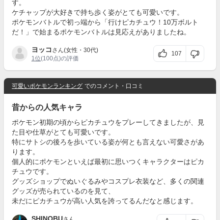
す。
ケチャップが大好きで持ち歩く姿がとても可愛いです。
ポケモンバトルで初っ端から「行けピカチュウ！10万ボルト
だ！」で始まるポケモンバトルは見応えがありましたね。
ヨッコ
さん(女性・30代)
107
1位
(100点)の評価
可愛いポケモンランキング
でのコメント・口コミ
昔からの人気キャラ
ポケモン初期の頃からピカチュウをプレーしてきましたが、見
た目や仕草がとても可愛いです。
特にサトシの後ろを歩いている姿が何とも言えない可愛さがあ
ります。
個人的にポケモンといえば最初に思いつくキャラクターはピカ
チュウです。
グッズショップでぬいぐるみやコスプレ衣装など、多くの関連
グッズが売られているのを見て、
未だにピカチュウが高い人気を誇ってるんだなと感じます。
SHINOBU
さん