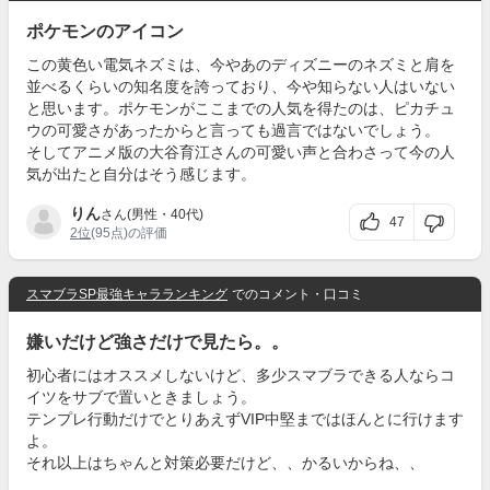
ポケモンのアイコン
この黄色い電気ネズミは、今やあのディズニーのネズミと肩を
並べるくらいの知名度を誇っており、今や知らない人はいない
と思います。ポケモンがここまでの人気を得たのは、ピカチュ
ウの可愛さがあったからと言っても過言ではないでしょう。
そしてアニメ版の大谷育江さんの可愛い声と合わさって今の人
気が出たと自分はそう感じます。
りん
さん(男性・40代)
47
2位
(95点)の評価
スマブラSP最強キャラランキング
でのコメント・口コミ
嫌いだけど強さだけで見たら。。
初心者にはオススメしないけど、多少スマブラできる人ならコ
イツをサブで置いときましょう。
テンプレ行動だけでとりあえずVIP中堅まではほんとに行けます
よ。
それ以上はちゃんと対策必要だけど、、かるいからね、、