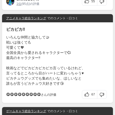
55
1位
(95点)の評価
アニメキャラ総合ランキング
でのコメント・口コミ
ピカピカ‼️
いろんな仲間と協力して🤝
戦いは強くて💪
可愛くて💖
全国全員から愛されるキャラクターで💞
最高のキャラクター‼️
映画などでピカピカピカピカ言っているけれど、
言ってるところから目がハートに変わっちゃう♥️
ピカチュウグッズでも集めたいな、ほしいなと
誰もが言うピカチュウ大好きです😘
😋😋😋😋😋😋😋😋😋
67
さんの評価
ゲームキャラ総合ランキング
でのコメント・口コミ