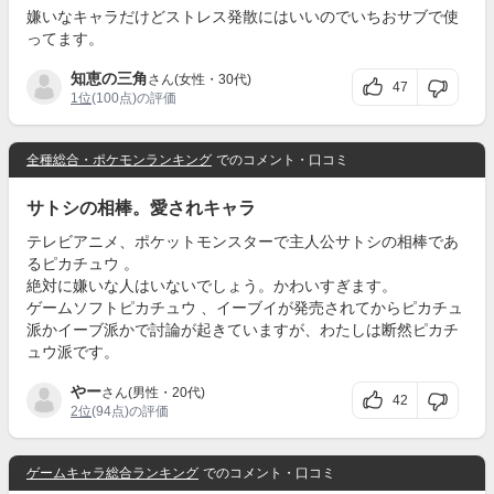
嫌いなキャラだけどストレス発散にはいいのでいちおサブで使
ってます。
知恵の三角
さん(女性・30代)
47
1位
(100点)の評価
全種総合・ポケモンランキング
でのコメント・口コミ
サトシの相棒。愛されキャラ
テレビアニメ、ポケットモンスターで主人公サトシの相棒であ
るピカチュウ 。
絶対に嫌いな人はいないでしょう。かわいすぎます。
ゲームソフトピカチュウ 、イーブイが発売されてからピカチュ
派かイーブ派かで討論が起きていますが、わたしは断然ピカチ
ュウ派です。
やー
さん(男性・20代)
42
2位
(94点)の評価
ゲームキャラ総合ランキング
でのコメント・口コミ