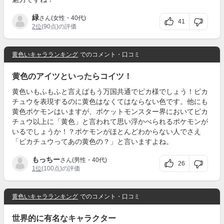
緑
さん(女性・40代)
41
2位
(90点)の評価
黄色いキャラランキング
でのコメント・口コミ
黄色のアイツといったらコイツ！
黄色いもふもふと言えばもう万国共通でピカ様でしょう！ピカ
チュウを表現するのに黄色はなくてはならない色です。他にも
黄色ポケモンはいますが、ポケットモンスター界においてピカ
チュウ以上に「黄色」と言われて思い浮かべられるポケモンが
いるでしょうか！？ポケモンがほとんどわからない人でさえ
「ピカチュウってあの黄色の？」と言いますよね。
もっちー
さん(男性・40代)
26
1位
(100点)の評価
黄色いキャラランキング
でのコメント・口コミ
世界的に有名なキャラクター