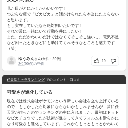
見た目がとにかくかわいいです！
つぶらな瞳で「ピカピカ」と話かけられたら本当にたまらない
と思います。
もし実在していたなら絶対飼いたいです！
それで常に一緒にいて行動を共にしたい！
また、ただかわいいだけではなくてそこそこ強いし、電気不足
など困ったときなどにも助けてくれそうなところも魅力です
（笑）
ゆうみん
さん(女性・30代)
19
2位
(90点)の評価
任天堂キャラランキング
でのコメント・口コミ
可愛さが進化している
現在では株式会社ポケモンという新しい会社を立ち上げている
ので、もしかしたら対象にならないかもしれませんが、昔に任
天堂が作ったのでランキングの中に入れました。最初はドット
なピカチュウでしたが技術が進歩してきてフォルムも滑らかに
なり可愛さも進化しています。これからもっともっとかわいく