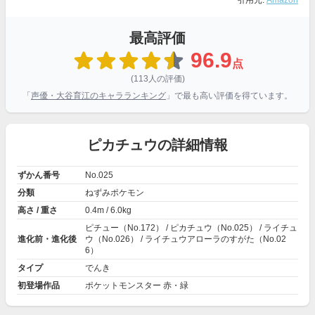
引用元:
Amazon
最高評価
96.9
点
(113人の評価)
「
声優・大谷育江のキャラランキング
」で最も高い評価を得ています。
ピカチュウの詳細情報
ずかん番号
No.025
分類
ねずみポケモン
高さ / 重さ
0.4m / 6.0kg
ピチュー（No.172） / ピカチュウ（No.025） / ライチュ
進化前・進化後
ウ（No.026） / ライチュウアローラのすがた（No.02
6）
タイプ
でんき
初登場作品
ポケットモンスター 赤・緑