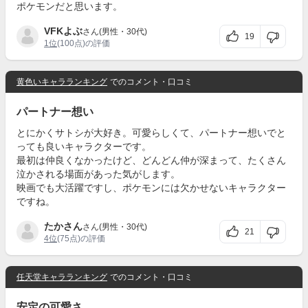
ポケモンだと思います。
VFKよぶ
さん(男性・30代)
19
1位
(100点)の評価
黄色いキャラランキング
でのコメント・口コミ
パートナー想い
とにかくサトシが大好き。可愛らしくて、パートナー想いでと
っても良いキャラクターです。
最初は仲良くなかったけど、どんどん仲が深まって、たくさん
泣かされる場面があった気がします。
映画でも大活躍ですし、ポケモンには欠かせないキャラクター
ですね。
たかさん
さん(男性・30代)
21
4位
(75点)の評価
任天堂キャラランキング
でのコメント・口コミ
安定の可愛さ