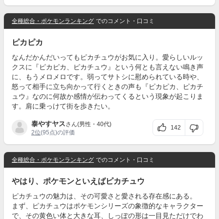
全種総合・ポケモンランキング
でのコメント・口コミ
ピカピカ
なんだかんだいってもピカチュウがお気に入り。愛らしいルッ
クスに『ピカピカ、ピカチュウ』という何とも言えない鳴き声
に、もうメロメロです。弱ってサトシに慰められている時や、
怒って相手に立ち向かって行くときの声も『ピカピカ、ピカチ
ュウ』なのに何故か感情が伝わってくるという現象が起こりま
す。肩に乗っけて街を歩きたい。
泰やすヤス
さん(男性・40代)
142
2位
(95点)の評価
全種総合・ポケモンランキング
でのコメント・口コミ
やはり、ポケモンといえばピカチュウ
ピカチュウの魅力は、その可愛さと愛される存在感にある。
まず、ピカチュウはポケモンシリーズの象徴的なキャラクター
で、その黄色い体と大きな耳、しっぽの形は一目見ただけでわ