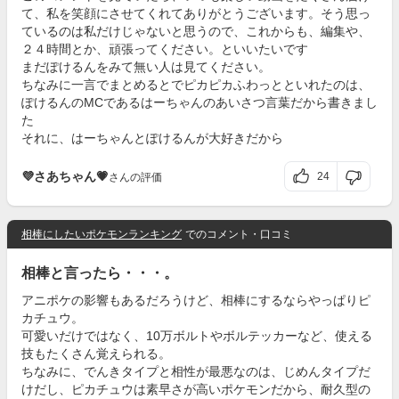
て、私を笑顔にさせてくれてありがとうございます。そう思っ
ているのは私だけじゃないと思うので、これからも、編集や、
２４時間とか、頑張ってください。といいたいです
まだぽけるんをみて無い人は見てください。
ちなみに一言でまとめるとでピカピカふわっとといれたのは、
ぽけるんのMCであるはーちゃんのあいさつ言葉だから書きまし
た
それに、はーちゃんとぽけるんが大好きだから
💜さあちゃん💗
24
さんの評価
相棒にしたいポケモンランキング
でのコメント・口コミ
相棒と言ったら・・・。
アニポケの影響もあるだろうけど、相棒にするならやっぱりピ
カチュウ。
可愛いだけではなく、10万ボルトやボルテッカーなど、使える
技もたくさん覚えられる。
ちなみに、でんきタイプと相性が最悪なのは、じめんタイプだ
けだし、ピカチュウは素早さが高いポケモンだから、耐久型の