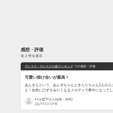
感想・評価
全 2 件を表示
デレマス・デレステの曲ランキング
での感想・評価
可愛い掛け合いが最高！
あんきらという、あんずちゃんときらりちゃん2人のユ
と！自然に口ずさみたくなるメロディで夢中になってし
ハッピー
さん(女性・30代)
2位
(94点)の評価