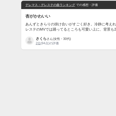
デレマス・デレステの曲ランキング
での感想・評価
杏がかわいい
あんずときらりの掛け合いがすごく好き。冷静に考えれ
レステのMVでは踊ってるところも可愛い上に、背景も
さくら
さん(女性・30代)
2位
(94点)の評価