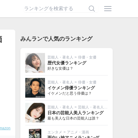
価
みんランで人気のランキング
芸能人・著名人
>
俳優・女優
歴代女優ランキング
好きな女優は？
芸能人・著名人
>
俳優・女優
イケメン俳優ランキング
イケメンだと思う俳優は？
芸能人・著名人
>
芸能人・著名人その他
日本の芸能人美人ランキング
最も美人な日本の芸能人は誰？
mazon
エンタメ
>
アニメ・漫画
面白い神アニメランキング