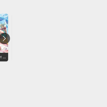
O-Ku-Ri-Mo-No Sunday! / THE IDOLM@STER
無重力シャトル / THE IDOLM@STER
ガールズ・イン・ザ・フロンテ