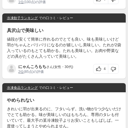
1位
(100点)の評価
冷凍餃子ランキング
での口コミ・レビュー
具沢山で美味しい
値段が安くて簡単に作れるのでとても良い。味も美味しいけど
羽がちゃんとパリパリになるのが嬉しいし美味しい。たれが2袋
入っているのもとても助かる。たれも美味しい。お肉や野菜な
どの具がたくさん入っていて美味しい。
にゃんころもち
さん(女性・30代)
4
2位
(85点)の評価
冷凍食品ランキング
での口コミ・レビュー
やめられない
きれいに羽が出来るのに、フタいらず。洗い物が1つ少ないだけ
でとても助かる。味が美味しいのはもちろん、専用のタレも付
いていて、最大手の某冷凍餃子よりお安いこともしばしば。一
度使ってしまうとやめられません。