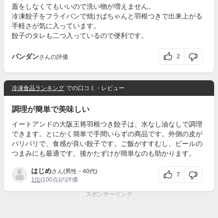
蓋をしなくてもいいので洗い物が増えません。
冷凍餃子をフライパンで焼けばちゃんと羽根つきで出来上がる
手軽さが気に入っています。
餃子のタレも二つ入っているので便利です。
パンダン
2
さんの評価
冷凍食品ランキング
での口コミ・レビュー
調理が簡単で美味しい
イートアンドの大阪王将羽根つき餃子は、水なし油なしで調理
できます。とにかく簡単で手間いらずの商品です。外側の皮が
パリパリで、食感が良い餃子です。ご飯がすすむし、ビールの
つまみにも最適です。後かたずけが簡単なのも助かります。
はじめ
さん(男性・40代)
7
1位
(100点)の評価
スポンサーリンク