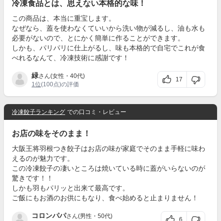
冷凍食品とは、思えない本格的な味！
この商品は、本当に重宝します。
なぜなら、蓋を使わなくていいから洗い物が減るし、油も水も
必要がないので、とにかく簡単に作ることができます。
しかも、パリパリに仕上がるし、味も本格的で自宅でこれが食
べれるなんて、冷凍技術に感謝です！
緑
さん(女性・40代)
17
1位
(100点)の評価
冷凍餃子ランキング
での口コミ・レビュー
お店の味をそのまま！
大阪王将羽根つき餃子はお店の味が家庭でそのまま手軽に味わ
えるのが魅力です。
この冷凍餃子の凄いところは焼いている時に蓋がいらないのが
驚きです！！
しかも羽もパリッと出来て最高です。
ご飯にもお酒のお供にもなり、食べ始めると止まりません！
コロンパパ
さん(男性・50代)
6