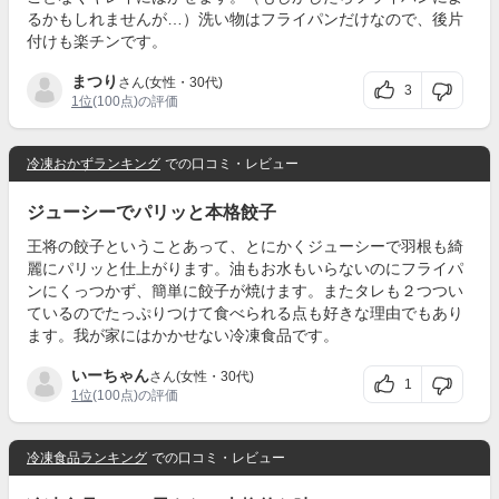
るかもしれませんが…）洗い物はフライパンだけなので、後片
付けも楽チンです。
まつり
さん(女性・30代)
3
1位
(100点)の評価
冷凍おかずランキング
での口コミ・レビュー
ジューシーでパリッと本格餃子
王将の餃子ということあって、とにかくジューシーで羽根も綺
麗にパリッと仕上がります。油もお水もいらないのにフライパ
ンにくっつかず、簡単に餃子が焼けます。またタレも２つつい
ているのでたっぷりつけて食べられる点も好きな理由でもあり
ます。我が家にはかかせない冷凍食品です。
いーちゃん
さん(女性・30代)
1
1位
(100点)の評価
冷凍食品ランキング
での口コミ・レビュー