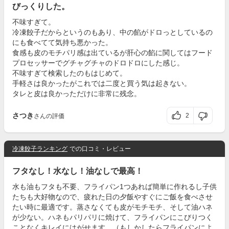
びっくりした。
不味すぎて。
冷凍餃子だからというのもあり、中の餡がドロっとしているの
にも食べてて気持ち悪かった。
食感も皮のモチパリ感は出ているが肝心の餡に関してはフード
プロセッサーでグチャグチャのドロドロにした感じ。
不味すぎて検索したのもはじめて。
手軽さは良かったがこれでは二度と買う気は起きない。
タレと皮は良かっただけに非常に残念。
さつき
2
さんの評価
冷凍餃子ランキング
での口コミ・レビュー
フタなし！水なし！油なしで最高！
水も油もフタも不要、フライパン1つあれば簡単に作れるし子供
たちも大好物なので、疲れた日の夕飯やすぐにご飯を食べさせ
たい時に最適です。蒸さなくても皮がモチモチ、そして油ハネ
が少ない。ハネもパリパリに焼けて、フライパンにこびりつく
ことなくキレイにはがせます。（もしかしたらフライパンによ