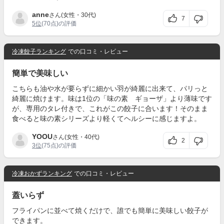
anne
さん(女性・30代)
7
5位
(70点)の評価
冷凍餃子ランキング
での口コミ・レビュー
簡単で美味しい
こちらも油や水が要らずに細かい羽が綺麗に出来て、パリっと
綺麗に焼けます。味は1位の「味の素 ギョーザ」より薄味です
が、専用のタレ付きで、これがこの餃子に合います！そのまま
食べると味の素シリーズより軽くてヘルシーに感じますよ。
YOOU
さん(女性・40代)
2
3位
(75点)の評価
冷凍おかずランキング
での口コミ・レビュー
蓋いらず
フライパンに並べて焼くだけで、誰でも簡単に美味しい餃子が
できます。