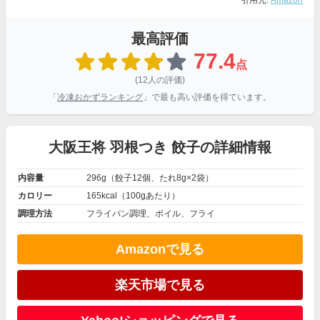
引用元:
Amazon
最高評価
77.4
点
(12人の評価)
「
冷凍おかずランキング
」で最も高い評価を得ています。
大阪王将 羽根つき 餃子の詳細情報
内容量
296g（餃子12個、たれ8g×2袋）
カロリー
165kcal（100gあたり）
調理方法
フライパン調理、ボイル、フライ
Amazonで見る
楽天市場で見る