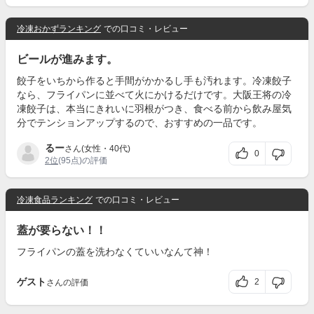
冷凍おかずランキング
での口コミ・レビュー
ビールが進みます。
餃子をいちから作ると手間がかかるし手も汚れます。冷凍餃子
なら、フライパンに並べて火にかけるだけです。大阪王将の冷
凍餃子は、本当にきれいに羽根がつき、食べる前から飲み屋気
分でテンションアップするので、おすすめの一品です。
るー
さん(女性・40代)
0
2位
(95点)の評価
冷凍食品ランキング
での口コミ・レビュー
蓋が要らない！！
フライパンの蓋を洗わなくていいなんて神！
ゲスト
2
さんの評価