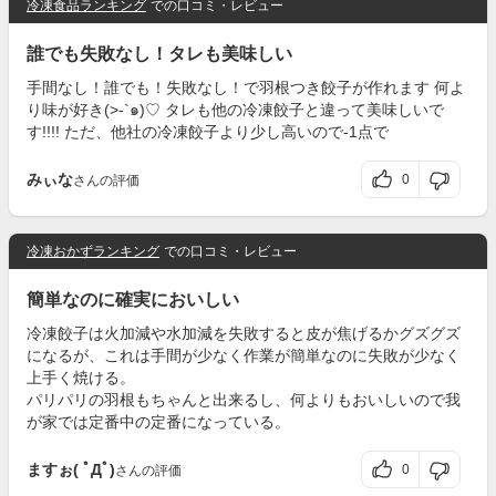
冷凍食品ランキング
での口コミ・レビュー
誰でも失敗なし！タレも美味しい
手間なし！誰でも！失敗なし！で羽根つき餃子が作れます 何よ
り味が好き(>-`๑)♡ タレも他の冷凍餃子と違って美味しいで
す!!!! ただ、他社の冷凍餃子より少し高いので-1点で‍
みぃな
0
さんの評価
冷凍おかずランキング
での口コミ・レビュー
簡単なのに確実においしい
冷凍餃子は火加減や水加減を失敗すると皮が焦げるかグズグズ
になるが、これは手間が少なく作業が簡単なのに失敗が少なく
上手く焼ける。
パリパリの羽根もちゃんと出来るし、何よりもおいしいので我
が家では定番中の定番になっている。
ますぉ( ﾟДﾟ)
0
さんの評価