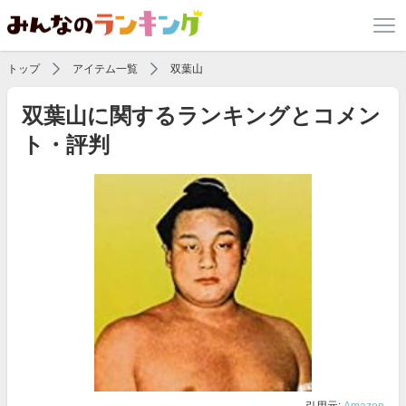
トップ
アイテム一覧
双葉山
双葉山に関するランキングとコメン
ト・評判