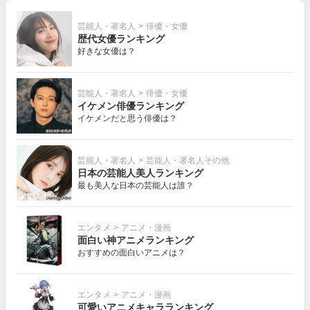
芸能人・著名人
>
俳優・女優
歴代女優ランキング
好きな女優は？
芸能人・著名人
>
俳優・女優
イケメン俳優ランキング
イケメンだと思う俳優は？
芸能人・著名人
>
芸能人・著名人その他
日本の芸能人美人ランキング
最も美人な日本の芸能人は誰？
エンタメ
>
アニメ・漫画
面白い神アニメランキング
おすすめの面白いアニメは？
エンタメ
>
アニメ・漫画
可愛いアニメキャラランキング