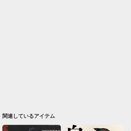
関連しているアイテム