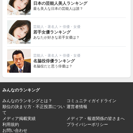
日本の芸能人美人ランキング
最も美人な日本の芸能人は誰？
芸能人・著名人
>
俳優・女優
若手女優ランキング
あなたが好きな若手女優は？
芸能人・著名人
>
俳優・女優
名脇役俳優ランキング
名脇役だと思う俳優は？
みんなのランキング
みんなのランキングとは？
コミュニティガイドライン
順位の決まり方・不正投票につい
運営者情報
て
メディア掲載実績
メディア・報道関係の皆さまへ
利用規約
プライバシーポリシー
お問い合わせ