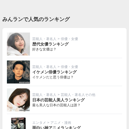
みんランで人気のランキング
芸能人・著名人
>
俳優・女優
歴代女優ランキング
好きな女優は？
芸能人・著名人
>
俳優・女優
イケメン俳優ランキング
イケメンだと思う俳優は？
芸能人・著名人
>
芸能人・著名人その他
日本の芸能人美人ランキング
最も美人な日本の芸能人は誰？
エンタメ
>
アニメ・漫画
面白い神アニメランキング