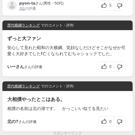
pyon-ta
さん(男性・50代)
5
3位
の評価
歴代横綱ランキング
でのコメント・評判
ずっと大ファン
安心して見れた昭和の大横綱。笑顔なしだけどそこがなぜか可
愛く大好きでした❗亡くなられてむちゃショックでした。
いーさん
0
さんの評価
歴代横綱ランキング
でのコメント・評判
大相撲やったとこはある。
相撲の名前は北の湖です。 かっこいい似てる見たい
北の?
0
さんの評価
スポンサーリンク