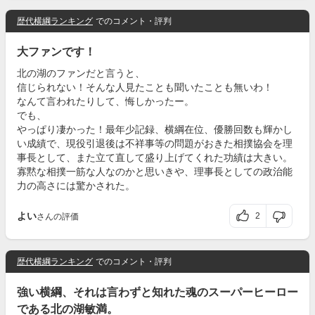
歴代横綱ランキング
でのコメント・評判
大ファンです！
北の湖のファンだと言うと、
信じられない！そんな人見たことも聞いたことも無いわ！
なんて言われたりして、悔しかったー。
でも、
やっぱり凄かった！最年少記録、横綱在位、優勝回数も輝かし
い成績で、現役引退後は不祥事等の問題がおきた相撲協会を理
事長として、また立て直して盛り上げてくれた功績は大きい。
寡黙な相撲一筋な人なのかと思いきや、理事長としての政治能
力の高さには驚かされた。
よい
2
さんの評価
歴代横綱ランキング
でのコメント・評判
強い横綱、それは言わずと知れた魂のスーパーヒーロー
である北の湖敏満。