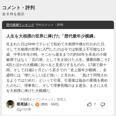
コメント・評判
全 8 件を表示
歴代横綱ランキング
でのコメント・評判
人生を大相撲の世界に捧げた「歴代最年少横綱」
生まれた日はNHKでテレビで初めて大相撲中継が行われた日。
そして大相撲の世界に入門したのは今では制度上不可能な13
歳、中学1年生の時。そこから逝去までの約50年を本名の小畑
敏満ではなく「北の湖」として生き続けた人生。優勝回数こそ2
4回とほかの大横綱に比べると見劣りするものの、17歳で新十
両。そして21歳2ヶ月という若さでの「史上最年少横綱」。全
盛時には「憎たらしいほど強い」と言われ、「負けて同情され
るようではだめだ」といって引退。引退後は協会の要職を務め
たのちに、理事長に。そして理事長職のまま逝去。まさに人生
を大相撲に捧げた大横綱だ。
『大相撲オープンチャット』管理人
横尾誠
7
さん
(男性・50代)
4位
の評価