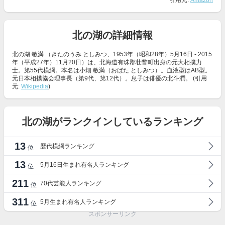
引用元:
Amazon
北の湖の詳細情報
北の湖 敏満 （きたのうみ としみつ、1953年（昭和28年）5月16日 - 2015
年（平成27年）11月20日）は、北海道有珠郡壮瞥町出身の元大相撲力
士。第55代横綱。本名は小畑 敏満（おばた としみつ）。血液型はAB型。
元日本相撲協会理事長（第9代、第12代）。息子は俳優の北斗潤。 (引用
元:
Wikipedia
)
北の湖がランクインしているランキング
13
歴代横綱ランキング
位
13
5月16日生まれ有名人ランキング
位
211
70代芸能人ランキング
位
311
5月生まれ有名人ランキング
位
スポンサーリンク