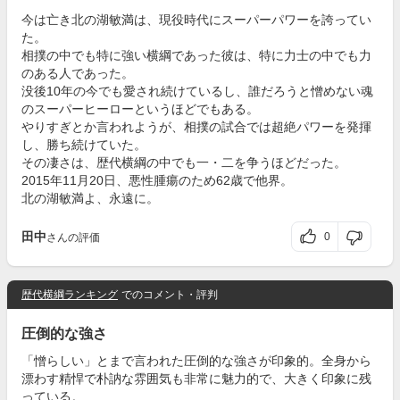
今は亡き北の湖敏満は、現役時代にスーパーパワーを誇ってい
た。
相撲の中でも特に強い横綱であった彼は、特に力士の中でも力
のある人であった。
没後10年の今でも愛され続けているし、誰だろうと憎めない魂
のスーパーヒーローというほどでもある。
やりすぎとか言われようが、相撲の試合では超絶パワーを発揮
し、勝ち続けていた。
その凄さは、歴代横綱の中でも一・二を争うほどだった。
2015年11月20日、悪性腫瘍のため62歳で他界。
北の湖敏満よ、永遠に。
田中
0
さんの評価
歴代横綱ランキング
でのコメント・評判
圧倒的な強さ
「憎らしい」とまで言われた圧倒的な強さが印象的。全身から
漂わす精悍で朴訥な雰囲気も非常に魅力的で、大きく印象に残
っている。