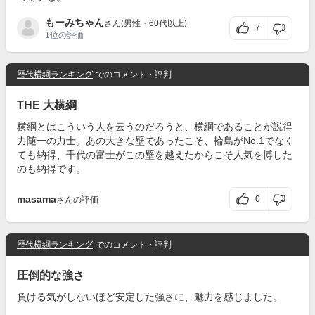
もーみちゃん
さん(男性・60代以上)
7
1位
の評価
歴代横綱ランキング
でのコメント・評判
THE 大横綱
横綱とはこういう人を云うのだろうと、横綱であることが説得
力随一の力士。あの大きな壁であったこそ、輪島がNo.1でなく
ても納得、千代の富士がこの壁を越えたからこそ人気を博した
のも納得です。
masama
0
さんの評価
歴代横綱ランキング
でのコメント・評判
圧倒的な強さ
負ける気がしないほど安定した強さに、魅力を感じました。