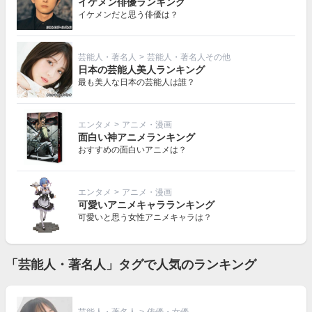
イケメン俳優ランキング
イケメンだと思う俳優は？
芸能人・著名人
>
芸能人・著名人その他
日本の芸能人美人ランキング
最も美人な日本の芸能人は誰？
エンタメ
>
アニメ・漫画
面白い神アニメランキング
おすすめの面白いアニメは？
エンタメ
>
アニメ・漫画
可愛いアニメキャラランキング
可愛いと思う女性アニメキャラは？
「芸能人・著名人」タグで人気のランキング