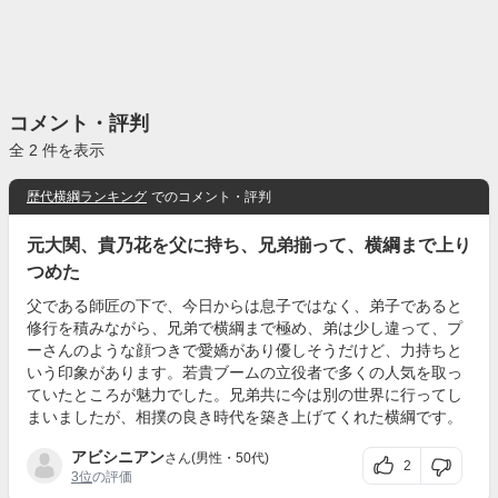
コメント・評判
全 2 件を表示
歴代横綱ランキング
でのコメント・評判
元大関、貴乃花を父に持ち、兄弟揃って、横綱まで上り
つめた
父である師匠の下で、今日からは息子ではなく、弟子であると
修行を積みながら、兄弟で横綱まで極め、弟は少し違って、プ
ーさんのような顔つきで愛嬌があり優しそうだけど、力持ちと
いう印象があります。若貴ブームの立役者で多くの人気を取っ
ていたところが魅力でした。兄弟共に今は別の世界に行ってし
まいましたが、相撲の良き時代を築き上げてくれた横綱です。
アビシニアン
さん(男性・50代)
2
3位
の評価