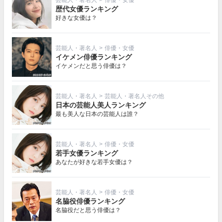
芸能人・著名人
>
俳優・女優
歴代女優ランキング
好きな女優は？
芸能人・著名人
>
俳優・女優
イケメン俳優ランキング
イケメンだと思う俳優は？
芸能人・著名人
>
芸能人・著名人その他
日本の芸能人美人ランキング
最も美人な日本の芸能人は誰？
芸能人・著名人
>
俳優・女優
若手女優ランキング
あなたが好きな若手女優は？
芸能人・著名人
>
俳優・女優
名脇役俳優ランキング
名脇役だと思う俳優は？