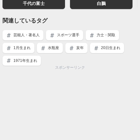
千代の富士
白鵬
関連しているタグ
芸能人・著名人
スポーツ選手
力士・関取
1月生まれ
水瓶座
亥年
20日生まれ
1971年生まれ
スポンサーリンク