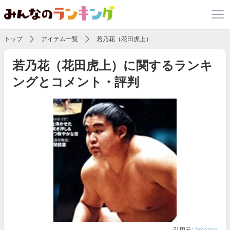
トップ
アイテム一覧
若乃花（花田虎上）
若乃花（花田虎上）に関するランキ
ングとコメント・評判