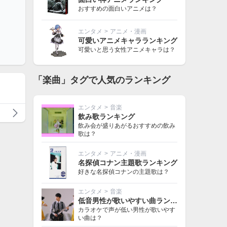
おすすめの面白いアニメは？
エンタメ
>
アニメ・漫画
可愛いアニメキャラランキング
可愛いと思う女性アニメキャラは？
「楽曲」タグで人気のランキング
エンタメ
>
音楽
飲み歌ランキング
飲み会が盛りあがるおすすめの飲み
歌は？
エンタメ
>
アニメ・漫画
名探偵コナン主題歌ランキング
好きな名探偵コナンの主題歌は？
エンタメ
>
音楽
低音男性が歌いやすい曲ランキング
カラオケで声が低い男性が歌いやす
い曲は？