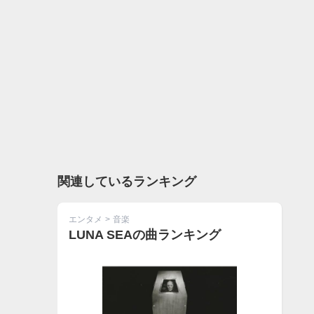
関連しているランキング
エンタメ
>
音楽
LUNA SEAの曲ランキング