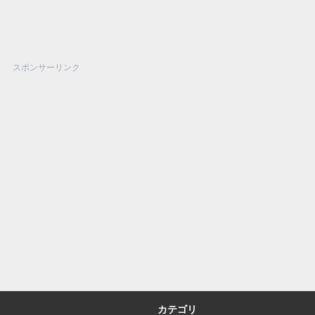
スポンサーリンク
カテゴリ