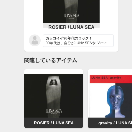
ROSIER / LUNA SEA
カッコイイ90年代のロック！
90年代は、自分がLUNA SEAやL'Arc-en-...
関連しているアイテム
ROSIER / LUNA SEA
gravity / LUNA 