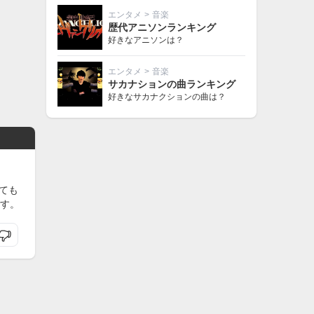
エンタメ
>
音楽
歴代アニソンランキング
好きなアニソンは？
エンタメ
>
音楽
サカナションの曲ランキング
好きなサカナクションの曲は？
とても
す。