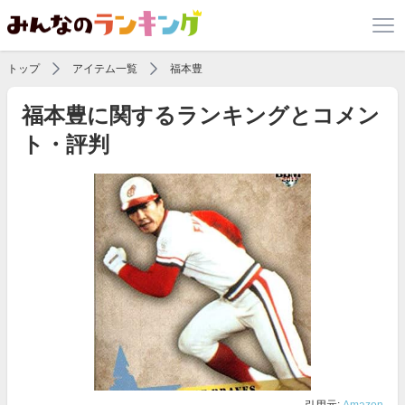
トップ
アイテム一覧
福本豊
福本豊に関するランキングとコメン
ト・評判