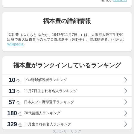
引用元:
Amazon
福本豊の詳細情報
福本 豊（ふくもと ゆたか、1947年11月7日 - ）は、大阪府大阪市生野区
出身で東大阪市育ちの元プロ野球選手（外野手）、野球指導者。(引用元:
Wikipedia
)
福本豊がランクインしているランキング
10
プロ野球解説者ランキング
位
13
11月7日生まれ有名人ランキング
位
57
日本人プロ野球選手ランキング
位
180
70代芸能人ランキング
位
329
11月生まれ有名人ランキング
位
スポンサーリンク