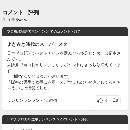
コメント・評判
全 5 件を表示
プロ野球解説者ランキング
でのコメント・評判
よき古き時代のスーパースター
日本プロ野球でベストナインを選んだら多分センターは福本さ
んです。
大阪弁で面白おかしく、しかしポイントはきっちり抑えていま
す。
（川藤なんかとは次元が違います）
「阪神の選手て盗塁は赤星一人がするものと勘違いしてるんち
ゃう」には爆笑でした。
リンリンランラン
0
さんの評価
日本人プロ野球選手ランキング
でのコメント・評判