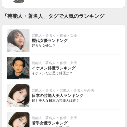
「芸能人・著名人」タグで人気のランキング
芸能人・著名人
>
俳優・女優
歴代女優ランキング
好きな女優は？
芸能人・著名人
>
俳優・女優
イケメン俳優ランキング
イケメンだと思う俳優は？
芸能人・著名人
>
芸能人・著名人その他
日本の芸能人美人ランキング
最も美人な日本の芸能人は誰？
芸能人・著名人
>
俳優・女優
若手女優ランキング