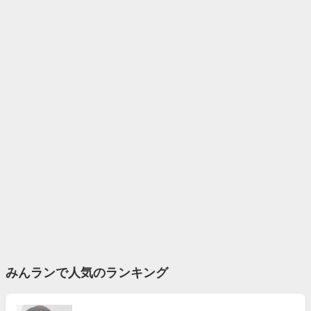
みんランで人気のランキング