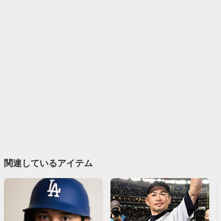
関連しているアイテム