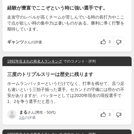
経験が豊富でここぞという時に強い選手です。
走攻守のレベルが高くチームが苦しんでいる時の長打力やここ
で点が欲しい時の集中力は凄いものがある。勝利に導く打撃を
期待しています。
ギャンツ
3
さんの評価
1992年生まれの有名人ランキング
でのコメント・評判
三度のトリプルスリーは歴史に残ります
ホームランバッターというだけでなく、打率を残せて、且つ足
も速いという三拍子揃った選手。セカンドの守備には些かの不
安がありますが、バッターとしては2020年現在の現役選手で
1、2を争う選手だと思う。
まる
さん(男性・50代)
3
1位
の評価