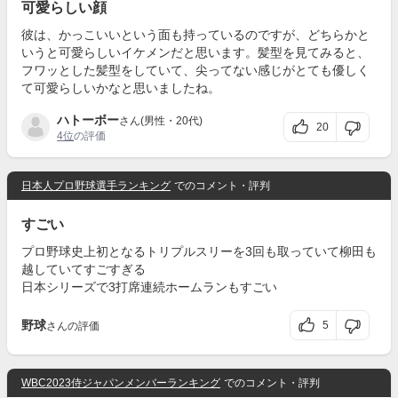
可愛らしい顔
彼は、かっこいいという面も持っているのですが、どちらかと
いうと可愛らしいイケメンだと思います。髪型を見てみると、
フワッとした髪型をしていて、尖ってない感じがとても優しく
て可愛らしいかなと思いましたね。
ハトーボー
さん(男性・20代)
20
4位
の評価
日本人プロ野球選手ランキング
でのコメント・評判
すごい
プロ野球史上初となるトリプルスリーを3回も取っていて柳田も
越していてすごすぎる
日本シリーズで3打席連続ホームランもすごい
野球
5
さんの評価
WBC2023侍ジャパンメンバーランキング
でのコメント・評判