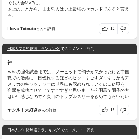
でも大会MVPに。
以上のことから、山田哲人は史上最強のセカンドであると言え
る。
I love Tetsuto
12
さんの評価
日本人プロ野球選手ランキング
でのコメント・評判
神
ｗbcの強化試合までは、ノーヒットで調子が悪かったけど中国
戦での活躍に一目惚れするほどのヒットすごすぎますしかもア
メリカのキャッチャーは世界にも認められているのに盗塁をし
盗塁を成功させていてすごすぎと思いました今開幕で調子の方
はいい感じなので４度目のトリプルスリーをきめてもらいたい
ヤクルト大好き
15
さんの評価
日本人プロ野球選手ランキング
でのコメント・評判