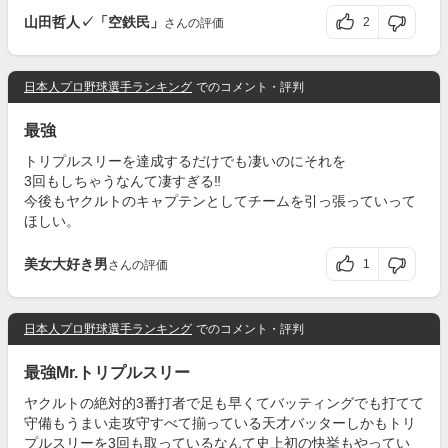
山田哲人✓「空鉄民」
2
さんの評価
日本人プロ野球選手ランキング
でのコメント・評判
最強
トリプルスリーを達成するだけでも凄いのにそれを
3回もしちゃうなんて凄すぎる‼️
今後もヤクルトのキャプテンとしてチームを引っ張っていって
ほしい。
美女大好き男
1
さんの評価
日本人プロ野球選手ランキング
でのコメント・評判
最強Mr.トリプルスリー
ヤクルトの絶対的3番打者で足も早くてバッティングでも打てて
守備もうまい走攻守すべて揃っている天才バッターしかもトリ
プルスリーを3回も取っているなんて史上初の快挙もやってい