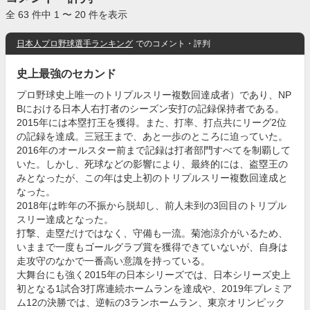
全 63 件中 1 〜 20 件を表示
日本人プロ野球選手ランキング
でのコメント・評判
史上最強のセカンド
プロ野球史上唯一のトリプルスリー複数回達成者）であり、NP
Bにおける日本人右打者のシーズン安打の記録保持者である。
2015年には本塁打王を獲得。また、打率、打点共にリーグ2位
の記録を達成。三冠王まで、あと一歩のところに迫っていた。
2016年のオールスター前まで記録は打者部門すべてを制覇して
いた。しかし、死球などの影響により、最終的には、盗塁王の
みとなったが、この年は史上初のトリプルスリー複数回達成と
なった。
2018年は昨年の不振から脱却し、前人未到の3回目のトリプル
スリー達成となった。
打撃、走塁だけではなく、守備も一流。菊池涼介がいるため、
いままで一度もゴールグラブ賞を獲得できていないが、自身は
走攻守のなかで一番高い意識を持っている。
大舞台にも強く2015年の日本シリーズでは、日本シリーズ史上
初となる1試合3打席連続ホームランを達成や、2019年プレミア
ム12の決勝では、逆転の3ランホームラン、東京オリンピック