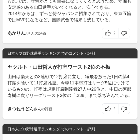
WBCでは、守備がとても重要になってくると思うため、守備も
安定感のある山田選手がいてくれると、安心できる。
2014年からは、ずっと侍ジャパンに招集されており、東京五輪
ではMVPになるなど、国際試合で結果も残している。
あかりん♪
2
さんの評価
日本人プロ野球選手ランキング
でのコメント・評判
ヤクルト・山田哲人が打率ワースト2位の不振
山田は楽天との3連戦で12打席に立ち、犠飛を放った1日の第4
打席を除いて11打席凡退。今季11本塁打はリーグ5位につけて
いるものの、打率は規定打席到達者27人中26位と、中日の阿部
寿樹に次ぐリーグワースト2位の「.238」まで落ち込んでいる。
きつねうどん
2
さんの評価
日本人プロ野球選手ランキング
でのコメント・評判