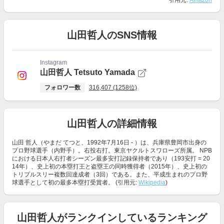
引用元:
Amazon
山田哲人のSNS情報
Instagram
山田哲人 Tetsuto Yamada
フォロワー数
316,407 (1258位)
山田哲人の詳細情報
山田 哲人（やまだ てつと、1992年7月16日 - ）は、兵庫県豊岡市出身の
プロ野球選手（内野手）。右投右打。東京ヤクルトスワローズ所属。 NPB
における日本人右打者シーズン最多安打記録保持者であり（193安打 = 20
14年）、史上初の本塁打王と盗塁王の同時獲得者（2015年）、史上初の
トリプルスリー複数回達成者（3回）である。また、平成生まれのプロ野
球選手として初の最多本塁打受賞者。 (引用元:
Wikipedia
)
山田哲人がランクインしているランキング