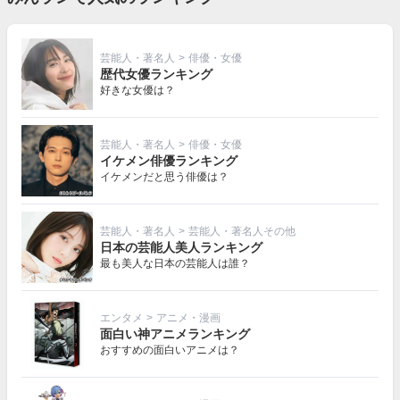
芸能人・著名人
>
俳優・女優
歴代女優ランキング
好きな女優は？
芸能人・著名人
>
俳優・女優
イケメン俳優ランキング
イケメンだと思う俳優は？
芸能人・著名人
>
芸能人・著名人その他
日本の芸能人美人ランキング
最も美人な日本の芸能人は誰？
エンタメ
>
アニメ・漫画
面白い神アニメランキング
おすすめの面白いアニメは？