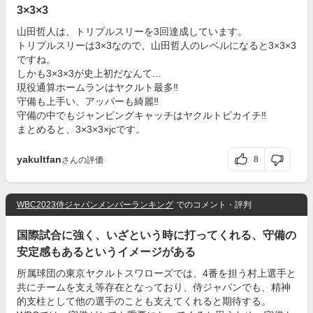
3×3×3
山田哲人は、トリプルスリーを3回達成しています。
トリプルスリーは3×3なので、山田哲人のレベルになると3×3×3
ですね。
しかも3×3×3が史上初だなんて...
現役通算ホームランはヤクルト最多‼︎
守備も上手い、アッパーも綺麗‼︎
守備の中でもジャンピングキャッチはヤクルトピカイチ‼︎
まとめると、3×3×3×jcです。
yakultfan
8
さんの評価
WBC2023侍ジャパンメンバーランキング
でのコメント・評判
国際試合に強く、いざという時に打ってくれる、守備の
安定感もあるというイメージがある
所属球団の東京ヤクルトスワローズでは、4番を担う村上選手と
共にチームを支え等存在となっており、侍ジャパンでも、精神
的支柱として他の選手のことも支えてくれると期待する。