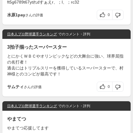
ft5g6789t67ytれdすぁえr、；l、；rc32
水原1pay
0
さんの評価
日本人プロ野球選手ランキング
でのコメント・評判
3拍子揃ったスーパースター
とにかくＷＢＣやオリンピックなどの大舞台に強い、球界屈指
の名打者！
過去にはトリプルスリーを獲得しているスーパースターで、村
神様とのコンビが最高です！
サムティ
0
さんの評価
日本人プロ野球選手ランキング
でのコメント・評判
やまてつ
やまてつ応援してます