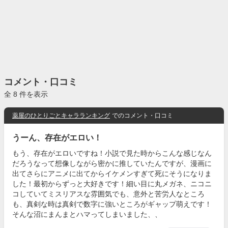
コメント・口コミ
全 8 件を表示
薬屋のひとりごとキャラランキング
でのコメント・口コミ
うーん、存在がエロい！
もう、存在がエロいですね！小説で見た時からこんな感じなん
だろうなって想像しながら密かに推していたんですが、漫画に
出てさらにアニメに出てからイケメンすぎて死にそうになりま
した！最初からずっと大好きです！細い目に丸メガネ、ニコニ
コしていてミスリアスな雰囲気でも、意外と苦労人なところ
も、真剣な時は真剣で数字に強いところがギャップ萌えです！
そんな沼にまんまとハマってしまいました、、