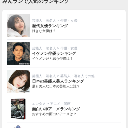
みんランで人気のランキング
芸能人・著名人
>
俳優・女優
歴代女優ランキング
好きな女優は？
芸能人・著名人
>
俳優・女優
イケメン俳優ランキング
イケメンだと思う俳優は？
芸能人・著名人
>
芸能人・著名人その他
日本の芸能人美人ランキング
最も美人な日本の芸能人は誰？
エンタメ
>
アニメ・漫画
面白い神アニメランキング
おすすめの面白いアニメは？