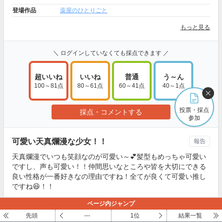
登場作品
薬屋のひとりごと
もっと見る
＼ ログインしていなくても採点できます ／
超いいね
いいね
普通
う～ん
100～81点
80～61点
60～41点
40～1点
投票・採点
採点・コメントする
参加
可愛い天真爛漫な少女！！
報告
天真爛漫でいつも笑顔なのが可愛い～💕髪型もめっちゃ可愛い
ですし、声も可愛い！！仲間思いなところや皆を大切にできる
良い性格が一番好きなの理由ですね！全てが良くて可愛い推し
ですね😆！！
シスイ可愛いぃ💕
ページ内ジャンプ
さん
14
1位
(100点)の評価
先頭
---
1位
結果一覧