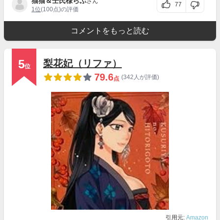
猫猫＆壬氏様らぶ
さん
77
1位
(100点)の評価
コメントをもっと読む
5
梨花妃（リファ）
位
79.6
(342人が評価)
点
引用元:
Amazon