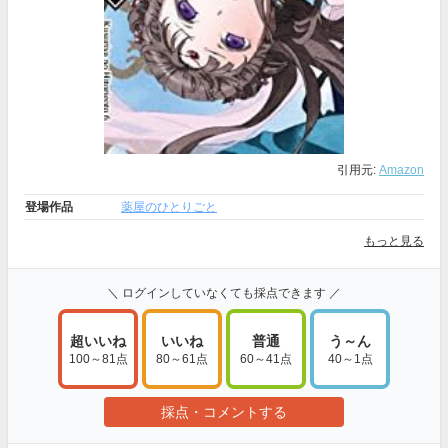
引用元:
Amazon
登場作品
薬屋のひとりごと
もっと見る
＼ ログインしていなくても採点できます ／
超いいね
いいね
普通
う～ん
100～81点
80～61点
60～41点
40～1点
採点・コメントする