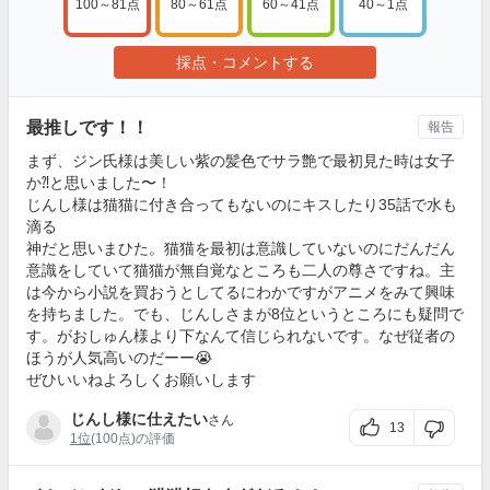
100～81点
80～61点
60～41点
40～1点
採点・コメントする
最推しです！！
報告
まず、ジン氏様は美しい紫の髪色でサラ艶で最初見た時は女子
か⁈と思いました〜！
じんし様は猫猫に付き合ってもないのにキスしたり35話で水も
滴る
神だと思いまひた。猫猫を最初は意識していないのにだんだん
意識をしていて猫猫が無自覚なところも二人の尊さですね。主
は今から小説を買おうとしてるにわかですがアニメをみて興味
を持ちました。でも、じんしさまが8位というところにも疑問で
す。がおしゅん様より下なんて信じられないです。なぜ従者の
ほうが人気高いのだーー😭
ぜひいいねよろしくお願いします
じんし様に仕えたい
さん
13
1位
(100点)の評価