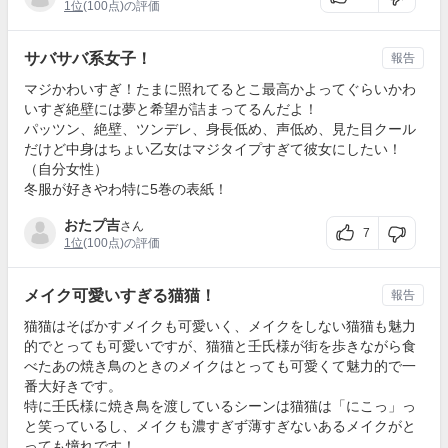
1位
(100点)の評価
サバサバ系女子！
報告
マジかわいすぎ！たまに照れてるとこ最高かよってぐらいかわ
いすぎ絶壁には夢と希望が詰まってるんだよ！
パッツン、絶壁、ツンデレ、身長低め、声低め、見た目クール
だけど中身はちょい乙女はマジタイプすぎて彼女にしたい！
（自分女性）
冬服が好きやわ特に5巻の表紙！
おたプ吉
さん
7
1位
(100点)の評価
メイク可愛いすぎる猫猫！
報告
猫猫はそばかすメイクも可愛いく、メイクをしない猫猫も魅力
的でとっても可愛いですが、猫猫と壬氏様が街を歩きながら食
べたあの焼き鳥のときのメイクはとっても可愛くて魅力的で一
番大好きです。
特に壬氏様に焼き鳥を渡しているシーンは猫猫は「にこっ」っ
と笑っているし、メイクも濃すぎず薄すぎないあるメイクがと
っても憧れです！