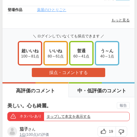
登場作品
薬屋のひとりごと
もっと見る
＼ ログインしていなくても採点できます ／
超いいね
いいね
普通
う～ん
100～81点
80～61点
60～41点
40～1点
採点・コメントする
高評価のコメント
中・低評価のコメント
美しい。心も綺麗。
報告
ネタバレあり
タップ
して本文を表示する
茄子
さん
19
1位
(100点)の評価