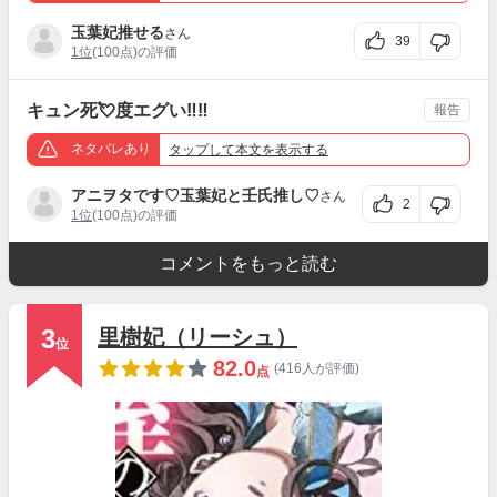
玉葉妃推せる
さん
39
1位
(100点)の評価
キュン死💘度エグい‼︎‼︎
報告
ネタバレあり
タップ
して本文を表示する
アニヲタです♡玉葉妃と壬氏推し♡
さん
2
1位
(100点)の評価
コメントをもっと読む
3
里樹妃（リーシュ）
位
82.0
(416人が評価)
点