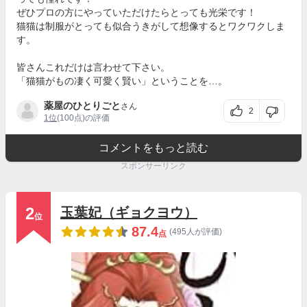
ぜひプロの方にやっていただけたらとっても光栄です！
猫猫は制服がとっても似合うきがして想像するとワクワクしま
す。
皆さんこれだけは言わせて下さい。
「猫猫がもの凄く可愛く賢い」ということを…。
薬屋のひとりごと
さん
2
1位
(100点)の評価
コメントをもっと読む
スポンサーリンク
2
玉葉妃（ギョクヨウ）
位
87.4
(495人が評価)
点