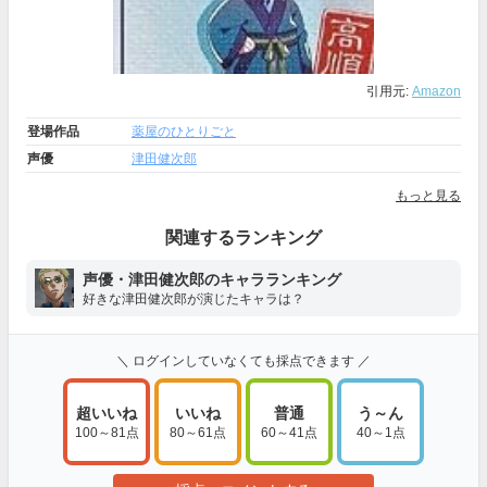
引用元:
Amazon
登場作品
薬屋のひとりごと
声優
津田健次郎
もっと見る
関連するランキング
声優・津田健次郎のキャラランキング
好きな津田健次郎が演じたキャラは？
＼ ログインしていなくても採点できます ／
超いいね
いいね
普通
う～ん
100～81点
80～61点
60～41点
40～1点