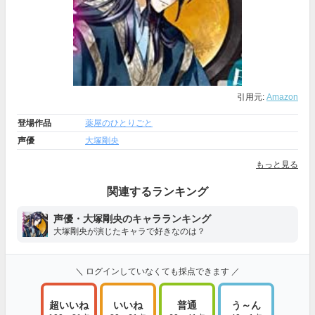
引用元:
Amazon
登場作品
薬屋のひとりごと
声優
大塚剛央
もっと見る
関連するランキング
声優・大塚剛央のキャラランキング
大塚剛央が演じたキャラで好きなのは？
＼ ログインしていなくても採点できます ／
超いいね
いいね
普通
う～ん