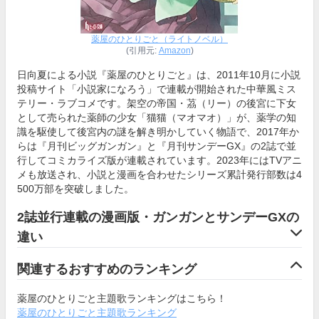
薬屋のひとりごと（ライトノベル）
(引用元:
Amazon
)
日向夏による小説『薬屋のひとりごと』は、2011年10月に小説
投稿サイト「小説家になろう」で連載が開始された中華風ミス
テリー・ラブコメです。架空の帝国・茘（リー）の後宮に下女
として売られた薬師の少女「猫猫（マオマオ）」が、薬学の知
識を駆使して後宮内の謎を解き明かしていく物語で、2017年か
らは『月刊ビッグガンガン』と『月刊サンデーGX』の2誌で並
行してコミカライズ版が連載されています。2023年にはTVアニ
メも放送され、小説と漫画を合わせたシリーズ累計発行部数は4
500万部を突破しました。
2誌並行連載の漫画版・ガンガンとサンデーGXの
違い
関連するおすすめのランキング
薬屋のひとりごと主題歌ランキングはこちら！
薬屋のひとりごと主題歌ランキング