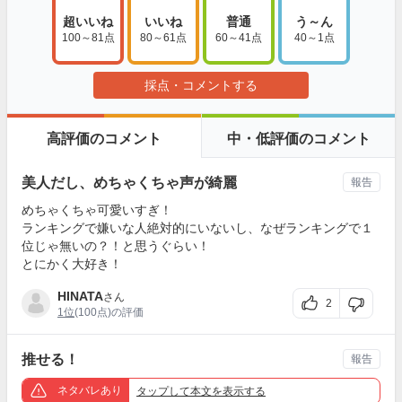
超いいね
いいね
普通
う～ん
100～81点
80～61点
60～41点
40～1点
採点・コメントする
高評価のコメント
中・低評価のコメント
美人だし、めちゃくちゃ声が綺麗
報告
めちゃくちゃ可愛いすぎ！
ランキングで嫌いな人絶対的にいないし、なぜランキングで１
位じゃ無いの？！と思うぐらい！
とにかく大好き！
HINATA
さん
2
1位
(100点)の評価
推せる！
報告
ネタバレあり
タップ
して本文を表示する