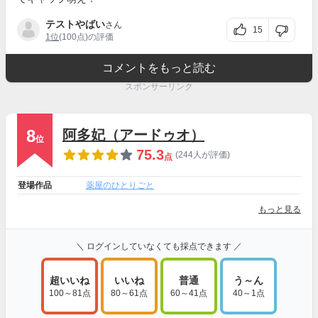
テストやばい
さん
15
1位
(100点)の評価
コメントをもっと読む
スポンサーリンク
8
阿多妃（アードゥオ）
位
75.3
(244人が評価)
点
登場作品
薬屋のひとりごと
もっと見る
＼ ログインしていなくても採点できます ／
超いいね
いいね
普通
う～ん
100～81点
80～61点
60～41点
40～1点