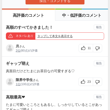
採点・コメントする
高評価のコメント
中・低評価のコメント
高順のすべてかきました！
報告
ネタバレあり
タップ
して本文を表示する
月
さん
11
2位
(80点)の評価
ギャップ萌え
報告
真面目だけどたまにお茶目なの可愛すぎる♡
限界中学生
さん
23
1位
(100点)の評価
高順最高❤︎
報告
たまに可愛いところともあるし、しっかりしているとこがあっ
てギャップ萌え！