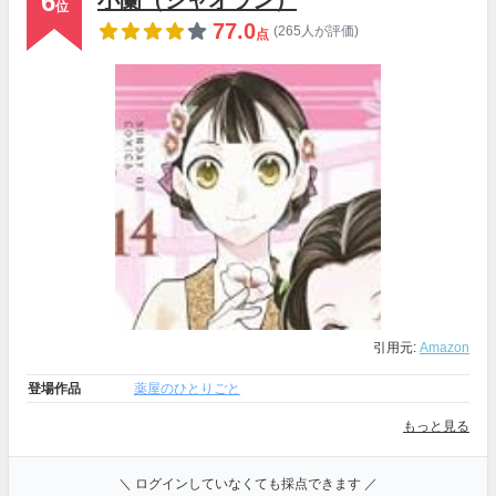
6
小蘭（シャオラン）
位
77.0
(265人が評価)
点
引用元:
Amazon
登場作品
薬屋のひとりごと
もっと見る
＼ ログインしていなくても採点できます ／