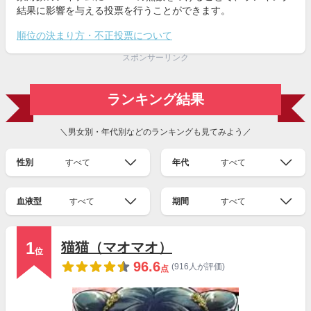
結果に影響を与える投票を行うことができます。
順位の決まり方・不正投票について
スポンサーリンク
ランキング結果
＼男女別・年代別などのランキングも見てみよう／
性別
すべて
年代
すべて
血液型
すべて
期間
すべて
1
猫猫（マオマオ）
位
96.6
(916人が評価)
点