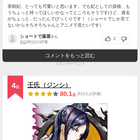
里樹妃、とっても可愛いと思います。でも妃としての資格、も
うちょっと持ってほしいかなってところもそうですけど、過去
がちょっと...だったんでびっくりです！（ショートでしか見て
ないからそろそろちゃんとアニメで見たいです）
ショートで薬屋
さん
2
4位
(80点)の評価
コメントをもっと読む
スポンサーリンク
4
壬氏（ジンシ）
位
80.1
(622人が評価)
点