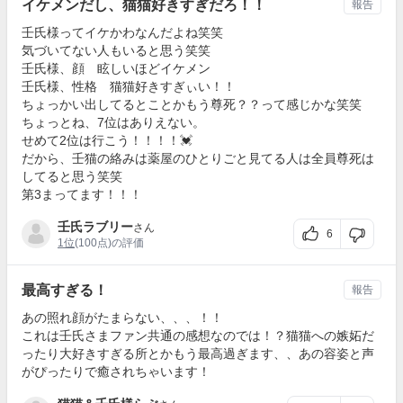
イケメンだし、猫猫好きすぎだろ！！
報告
壬氏様ってイケかわなんだよね笑笑
気づいてない人もいると思う笑笑
壬氏様、顔 眩しいほどイケメン
壬氏様、性格 猫猫好きすぎぃい！！
ちょっかい出してるとことかもう尊死？？って感じかな笑笑
ちょっとね、7位はありえない。
せめて2位は行こう！！！！💓
だから、壬猫の絡みは薬屋のひとりごと見てる人は全員尊死は
してると思う笑笑
第3まってます！！！
壬氏ラブリー
さん
6
1位
(100点)の評価
最高すぎる！
報告
あの照れ顔がたまらない、、、！！
これは壬氏さまファン共通の感想なのでは！？猫猫への嫉妬だ
ったり大好きすぎる所とかもう最高過ぎます、、あの容姿と声
がぴったりで癒されちゃいます！