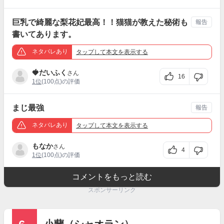
巨乳で綺麗な梨花妃最高！！猫猫が教えた秘術も
報告
書いてあります。
ネタバレあり
タップ
して本文を表示する
🍓だいふく
さん
16
1位
(100点)の評価
まじ最強
報告
ネタバレあり
タップ
して本文を表示する
もなか
さん
4
1位
(100点)の評価
コメントをもっと読む
スポンサーリンク