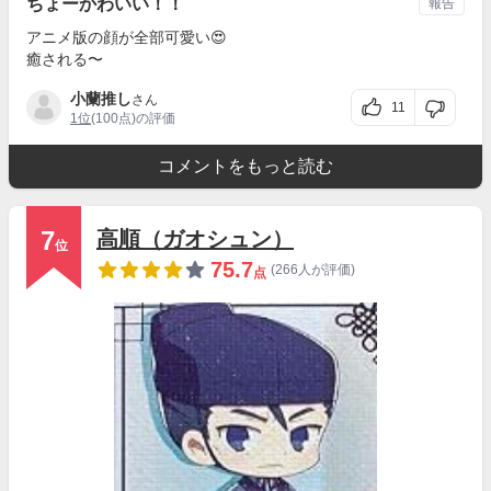
ちょーかわいい！！
報告
アニメ版の顔が全部可愛い😍
癒される〜
小蘭推し
さん
11
1位
(100点)の評価
コメントをもっと読む
7
高順（ガオシュン）
位
75.7
(266人が評価)
点