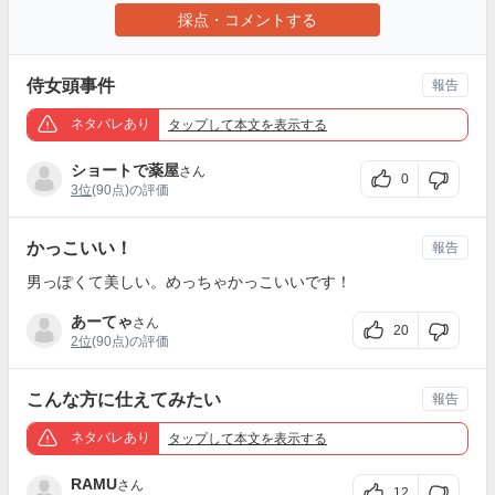
採点・コメントする
侍女頭事件
報告
ネタバレあり
タップ
して本文を表示する
ショートで薬屋
さん
0
3位
(90点)の評価
かっこいい！
報告
男っぽくて美しい。めっちゃかっこいいです！
あーてゃ
さん
20
2位
(90点)の評価
こんな方に仕えてみたい
報告
ネタバレあり
タップ
して本文を表示する
RAMU
さん
12