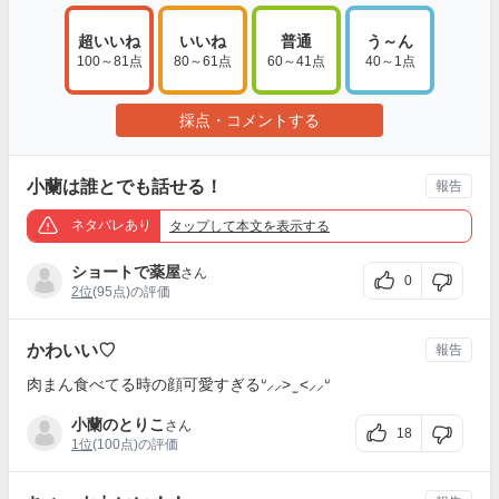
超いいね
いいね
普通
う～ん
100～81点
80～61点
60～41点
40～1点
採点・コメントする
小蘭は誰とでも話せる！
報告
ネタバレあり
タップ
して本文を表示する
ショートで薬屋
さん
0
2位
(95点)の評価
かわいい♡
報告
肉まん食べてる時の顔可愛すぎるᐡ⸝⸝> ̫ <⸝⸝ᐡ
小蘭のとりこ
さん
18
1位
(100点)の評価