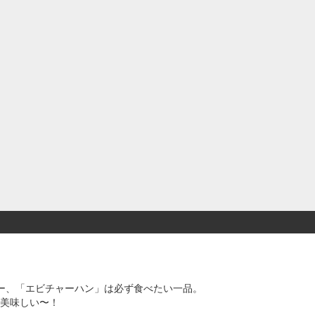
ー、「エビチャーハン」は必ず食べたい一品。
美味しい〜！