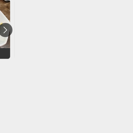
味大将
幸せのはし