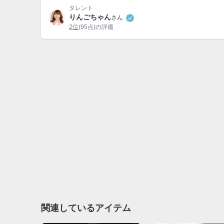
タレント
りんごちゃん
さん
2位
(95点)の評価
関連しているアイテム