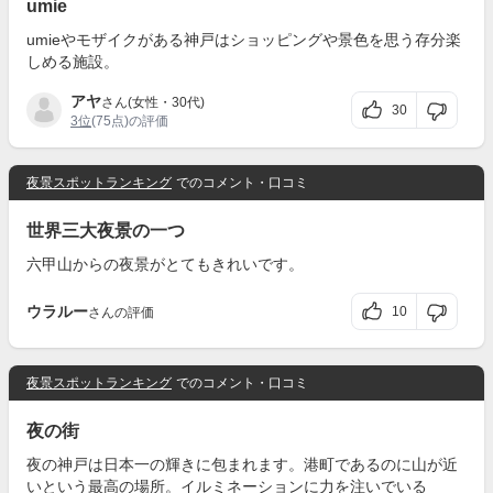
umie
umieやモザイクがある神戸はショッピングや景色を思う存分楽
しめる施設。
アヤ
さん(女性・30代)
30
3位
(75点)の評価
夜景スポットランキング
でのコメント・口コミ
世界三大夜景の一つ
六甲山からの夜景がとてもきれいです。
ウラルー
10
さんの評価
夜景スポットランキング
でのコメント・口コミ
夜の街
夜の神戸は日本一の輝きに包まれます。港町であるのに山が近
いという最高の場所。イルミネーションに力を注いでいる