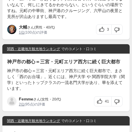
いなんて、何しにきてるかわからない。というぐらいの場所で
すね。元町の中華街、神戸港のクルージング、六甲山の夜景と
見所が沢山ありますし最高です。
大輔
さん(男性・40代)
3
1位
(100点)の評価
関西・近畿地方観光地ランキング
でのコメント・口コミ
神戸市の都心＝三宮・元町エリア西方に続く巨大都市
神戸市の都心＝三宮・元町エリア西方に続く巨大都市で、まさ
しく「西のお台場」。近くには、神戸大学 や 関西学院大学（関
学）といったトップクラスの一流名門大学があり、華を添えて
います。
Femme
さん(女性・20代)
41
2位
(95点)の評価
関西・近畿地方観光地ランキング
でのコメント・口コミ