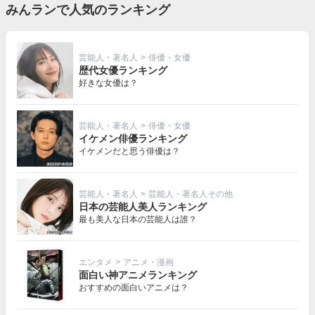
みんランで人気のランキング
芸能人・著名人
>
俳優・女優
歴代女優ランキング
好きな女優は？
芸能人・著名人
>
俳優・女優
イケメン俳優ランキング
イケメンだと思う俳優は？
芸能人・著名人
>
芸能人・著名人その他
日本の芸能人美人ランキング
最も美人な日本の芸能人は誰？
エンタメ
>
アニメ・漫画
面白い神アニメランキング
おすすめの面白いアニメは？