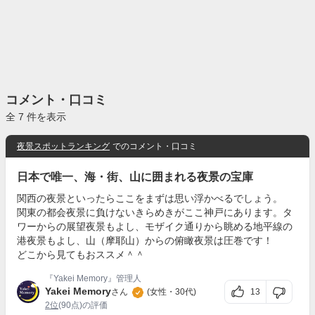
コメント・口コミ
全 7 件を表示
夜景スポットランキング
でのコメント・口コミ
日本で唯一、海・街、山に囲まれる夜景の宝庫
関西の夜景といったらここをまずは思い浮かべるでしょう。
関東の都会夜景に負けないきらめきがここ神戸にあります。タ
ワーからの展望夜景もよし、モザイク通りから眺める地平線の
港夜景もよし、山（摩耶山）からの俯瞰夜景は圧巻です！
どこから見てもおススメ＾＾
『Yakei Memory』管理人
Yakei Memory
13
さん
(女性・30代)
2位
(90点)の評価