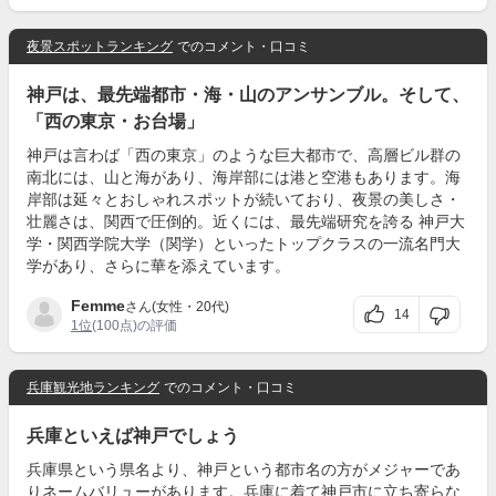
夜景スポットランキング
でのコメント・口コミ
神戸は、最先端都市・海・山のアンサンブル。そして、
「西の東京・お台場」
神戸は言わば「西の東京」のような巨大都市で、高層ビル群の
南北には、山と海があり、海岸部には港と空港もあります。海
岸部は延々とおしゃれスポットが続いており、夜景の美しさ・
壮麗さは、関西で圧倒的。近くには、最先端研究を誇る 神戸大
学・関西学院大学（関学）といったトップクラスの一流名門大
学があり、さらに華を添えています。
Femme
さん(女性・20代)
14
1位
(100点)の評価
兵庫観光地ランキング
でのコメント・口コミ
兵庫といえば神戸でしょう
兵庫県という県名より、神戸という都市名の方がメジャーであ
りネームバリューがあります。兵庫に着て神戸市に立ち寄らな